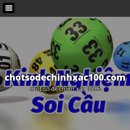
Skip
to
content
c
h
o
t
s
o
d
e
c
h
i
n
h
x
a
c
1
0
0
.
c
o
m
c
h
ố
t
s
ố
đ
ề
c
h
í
n
h
x
á
c
1
0
0
%