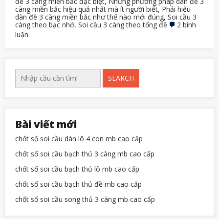
đề 3 càng miền bắc đặc biệt
,
Những phương pháp dàn đề 3
càng miền bắc hiệu quả nhất mà ít người biết
,
Phải hiểu
dàn đề 3 càng miền bắc như thế nào mới đúng
,
Soi cầu 3
càng theo bạc nhớ
,
Soi cầu 3 càng theo tổng đề
2 bình
ở
luận
dàn
đề
3
càng
miền
SEARCH
bắc
bắt
chuẩn
cầu
víp
Bài viết mới
chốt số soi cầu dàn lô 4 con mb cao cấp
chốt số soi cầu bạch thủ 3 càng mb cao cấp
chốt số soi cầu bạch thủ lô mb cao cấp
chốt số soi cầu bạch thủ đề mb cao cấp
chốt số soi cầu song thủ 3 càng mb cao cấp