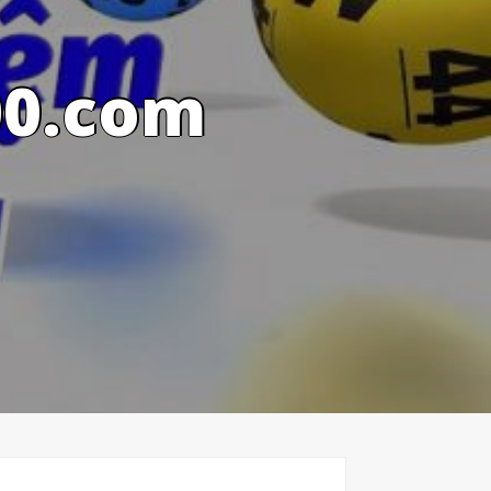
0
0
.
c
o
m