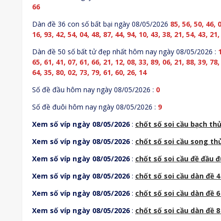
66
Dàn đề 36 con số bất bại ngày 08/05/2026
85, 56, 50, 46, 0
16, 93, 42, 54, 04, 48, 87, 44, 94, 10, 43, 38, 21, 54, 43, 21,
Dàn đề 50 số bất tử đẹp nhất hôm nay ngày 08/05/2026 :
65, 61, 41, 07, 61, 66, 21, 12, 08, 33, 89, 06, 21, 88, 39, 78,
64, 35, 80, 02, 73, 79, 61, 60, 26, 14
Số đề đầu hôm nay ngày 08/05/2026 :
0
Số đề đuôi hôm nay ngày 08/05/2026 :
9
Xem số víp ngày 08/05/2026
:
chốt số soi cầu bạch th
Xem số víp ngày 08/05/2026
:
chốt số soi cầu song th
Xem số víp ngày 08/05/2026
:
chốt số soi cầu đề đầu 
Xem số víp ngày 08/05/2026
:
chốt số soi cầu dàn đề 
Xem số víp ngày 08/05/2026
:
chốt số soi cầu dàn đề 
Xem số víp ngày 08/05/2026
:
chốt số soi cầu dàn đề 