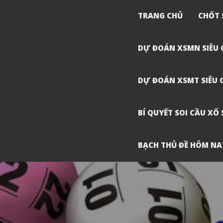
Skip
to
TRANG CHỦ
CHỐT 
content
DỰ ĐOÁN XSMN SIÊU
DỰ ĐOÁN XSMT SIÊU 
BÍ QUYẾT SOI CẦU XỔ
BẠCH THỦ ĐỀ HÔM NA