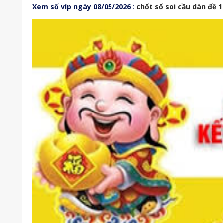
Xem số víp ngày 08/05/2026
:
chốt số soi cầu dàn đề 