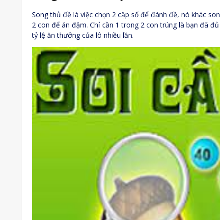
Song thủ đề là việc chọn 2 cặp số để đánh đề, nó khác son
2 con để ăn đậm. Chỉ cần 1 trong 2 con trúng là bạn đã đ
tỷ lệ ăn thưởng của lô nhiều lần.