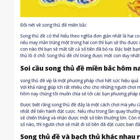
Đôi nét về song thủ đề miền bắc
Song thủ đề có thể hiểu theo nghĩa đơn giản nhất là hai co
nếu may mắn trúng một trong hai con thì bạn sẽ thu được 
con nào thì bạn sẽ mất tất cả số tiền đã bỏ ra. Đặc biệt bạ
thủ lô ở chỗ: Song thủ đề chỉ trúng được một con duy nhất 
Soi cầu song thủ đề miền bắc hôm n
song thủ đề víp là một phương pháp chơi hết sức hiệu quả 
Với khả năng giúp ích rất nhiều cho cho những người chơi 
hôm nay chúng tôi muốn chia sẻ tới các bạn phương pháp n
Được biết rằng song thủ đề đấy là một cách chơi mà yêu c
nhất để tiến hành đặt cược. Nếu như trong lần quay thưởng 
sẽ chiến thắng và nhận được một số tiền thưởng lớn. Còn 
số nào, thì người chơi sẽ mất đi số tiền đã đặt cược ban đầ
Song thủ đề và bạch thủ khác nhau 