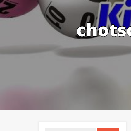
c
h
o
t
s