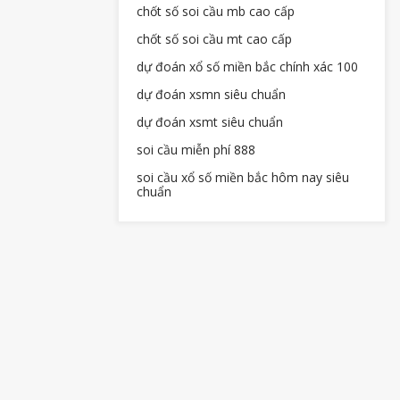
chốt số soi cầu mb cao cấp
chốt số soi cầu mt cao cấp
dự đoán xổ số miền bắc chính xác 100
dự đoán xsmn siêu chuẩn
dự đoán xsmt siêu chuẩn
soi cầu miễn phí 888
soi cầu xổ số miền bắc hôm nay siêu
chuẩn