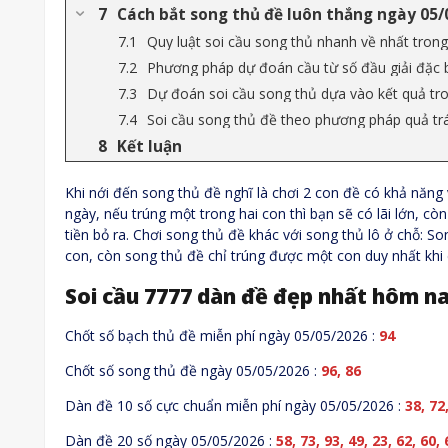
Cách bắt song thủ đề luôn thắng ngày 05/
Quy luật soi cầu song thủ nhanh về nhất tron
Phương pháp dự đoán cầu từ số đầu giải đặc b
Dự đoán soi cầu song thủ dựa vào kết quả tro
Soi cầu song thủ đề theo phương pháp quả t
Kết luận
Khi nới đến song thủ đề nghĩ là chơi 2 con đề có khả năng
ngày, nếu trúng một trong hai con thì bạn sẽ có lãi lớn, cò
tiền bỏ ra. Chơi song thủ đề khác với song thủ lô ở chỗ: So
con, còn song thủ đề chỉ trúng được một con duy nhất khi 
Soi cầu 7777 dàn đề đẹp nhất hôm n
Chốt số bạch thủ đề miễn phí ngày 05/05/2026 :
94
Chốt số song thủ đề ngày 05/05/2026 :
96, 86
Dàn đề 10 số cực chuẩn miễn phí ngày 05/05/2026 :
38, 72,
Dàn đề 20 số ngày 05/05/2026 :
58, 73, 93, 49, 23, 62, 60, 