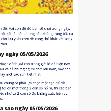
n đề. Hai con đề đó bạn sẽ chơi trong ngày,
một số tiền lớn nhưng nếu không trúng bất cứ
n cần lưu ý khi chơi đề xong thủ khác với song
thôi.
ay ngày 05/05/2026
được đánh giá cao trong giới lô đề hiện nay.
mới và cả những người chơi lâu năm, vậy nên
ày một cách chi tiết nhất
ầu chúng ta phải lựa chọn một cặp để tốt
tới có một trong 2 con số nổ ra, thì các bạn
nếu như cả 2 con số đó không xuất hiện con
u.
ra sao ngày 05/05/2026