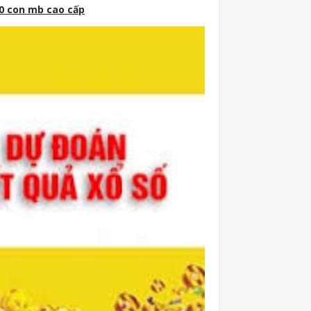
10 con mb cao cấp