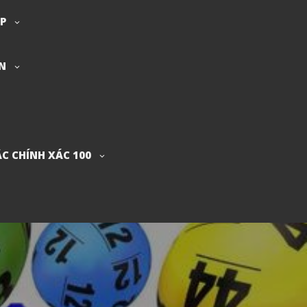
P
N
C CHÍNH XÁC 100