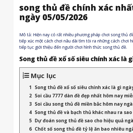
song thủ đề chính xác nhấ
ngày 05/05/2026
Mô tả: Hiện nay có rất nhiều phương pháp chơi song thủ đ
tiếp xúc một cách chơi nâu dài tìm tòi ra những cách chơi 
tiếp tục giới thiệu đến người chơi hình thức song thủ đề.
Song thủ đề xổ số siêu chính xác là 
Mục lục
Song thủ đề xổ số siêu chính xác là gì ngà
Soi cầu 7777 dàn đề đẹp nhất hôm nay miễ
Soi cầu song thủ đề miền bắc hôm nay ngà
Song thủ đề và bạch thủ khác nhau ra sao
Dự đoán song thủ đề sao cho hiệu quả ngà
Chốt số song thủ đề tỷ lệ ăn bao nhiêu ng