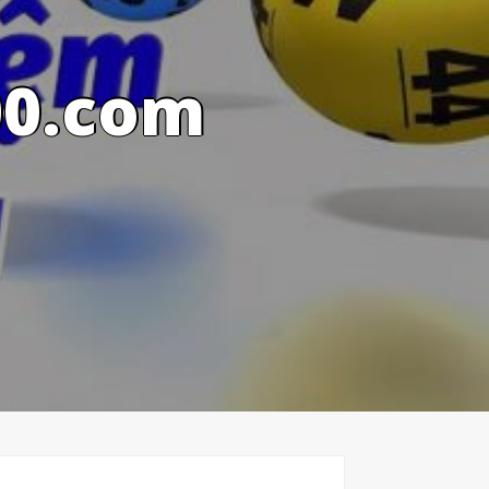
0
0
.
c
o
m