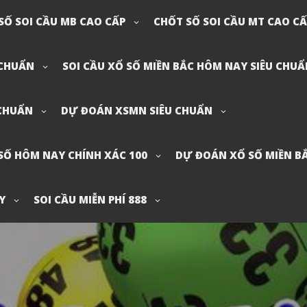
SỐ SOI CẦU MB CAO CẤP
CHỐT SỐ SOI CẦU MT CAO CẤ
 CHUẨN
SOI CẦU XỔ SỐ MIỀN BẮC HÔM NAY SIÊU CHUẨ
CHUẨN
DỰ ĐOÁN XSMN SIÊU CHUẨN
 SỐ HÔM NAY CHÍNH XÁC 100
DỰ ĐOÁN XỔ SỐ MIỀN BẮ
Y
SOI CẦU MIỄN PHÍ 888