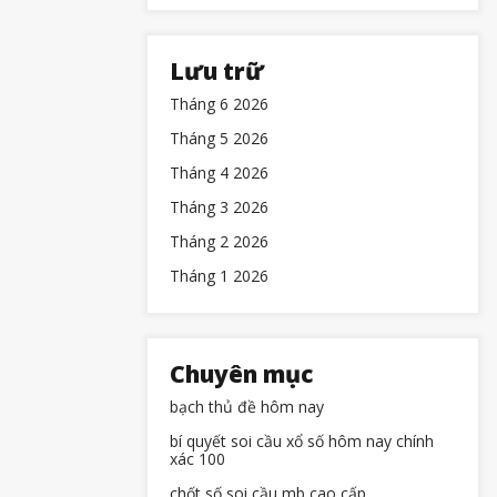
Lưu trữ
Tháng 6 2026
Tháng 5 2026
Tháng 4 2026
Tháng 3 2026
Tháng 2 2026
Tháng 1 2026
Chuyên mục
bạch thủ đề hôm nay
bí quyết soi cầu xổ số hôm nay chính
xác 100
chốt số soi cầu mb cao cấp