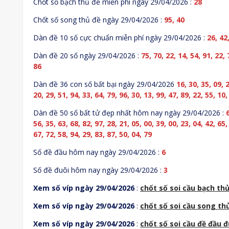
Chốt số bạch thủ đề miễn phí ngày 29/04/2026 :
28
Chốt số song thủ đề ngày 29/04/2026 :
95, 40
Dàn đề 10 số cực chuẩn miễn phí ngày 29/04/2026 :
26, 42,
Dàn đề 20 số ngày 29/04/2026 :
75, 70, 22, 14, 54, 91, 22, 
86
Dàn đề 36 con số bất bại ngày 29/04/2026
16, 30, 35, 09, 2
20, 29, 51, 94, 33, 64, 79, 96, 30, 13, 99, 47, 89, 22, 55, 10,
Dàn đề 50 số bất tử đẹp nhất hôm nay ngày 29/04/2026 :
56, 35, 63, 68, 82, 97, 28, 21, 05, 00, 39, 00, 23, 04, 42, 65,
67, 72, 58, 94, 29, 83, 87, 50, 04, 79
Số đề đầu hôm nay ngày 29/04/2026 :
6
Số đề đuôi hôm nay ngày 29/04/2026 :
3
Xem số víp ngày 29/04/2026
:
chốt số soi cầu bạch th
Xem số víp ngày 29/04/2026
:
chốt số soi cầu song th
Xem số víp ngày 29/04/2026
:
chốt số soi cầu đề đầu 