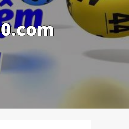
0
0
.
c
o
m