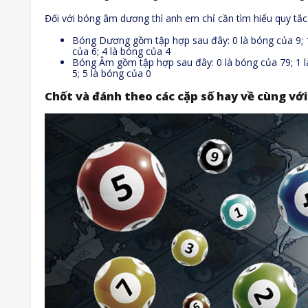
Đối với bóng âm dương thì anh em chỉ cần tìm hiểu quy tắ
Bóng Dương gồm tập hợp sau đây: 0 là bóng của 9; 1 
của 6; 4 là bóng của 4
Bóng Âm gồm tập hợp sau đây: 0 là bóng của 79; 1 là
5; 5 là bóng của 0
Chốt và đánh theo các cặp số hay về cùng vớ