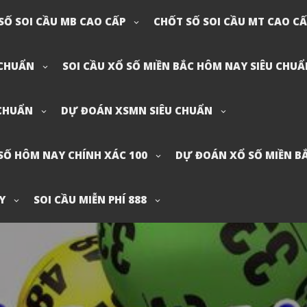
SỐ SOI CẦU MB CAO CẤP
CHỐT SỐ SOI CẦU MT CAO CẤ
 CHUẨN
SOI CẦU XỔ SỐ MIỀN BẮC HÔM NAY SIÊU CHUẨ
CHUẨN
DỰ ĐOÁN XSMN SIÊU CHUẨN
 SỐ HÔM NAY CHÍNH XÁC 100
DỰ ĐOÁN XỔ SỐ MIỀN BẮ
Y
SOI CẦU MIỄN PHÍ 888