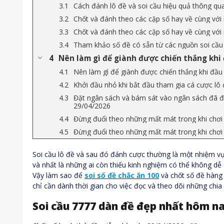
Cách đánh lô đề và soi cầu hiệu quả thông qua
Chốt và đánh theo các cặp số hay về cùng vớ
Chốt và đánh theo các cặp số hay về cùng vớ
Tham khảo số đề có sẵn từ các nguồn soi cầu 
Nên làm gì để giành được chiến thắng khi 
Nên làm gì để giành được chiến thắng khi đầu
Khởi đầu nhỏ khi bắt đầu tham gia cá cược lô 
Đặt ngân sách và bám sát vào ngân sách đã đư
29/04/2026
Đừng đuổi theo những mất mát trong khi chơi 
Đừng đuổi theo những mất mát trong khi chơi 
Soi cầu lô đề và sau đó đánh cược thường là một nhiệm vụ
và nhất là những ai còn thiếu kinh nghiệm có thể không dễ
Vậy làm sao để
soi số đề chắc ăn 100
và chốt số đề hàng
chỉ cần dành thời gian cho việc đọc và theo dõi những chia
Soi cầu 7777 dàn đề đẹp nhất hôm n