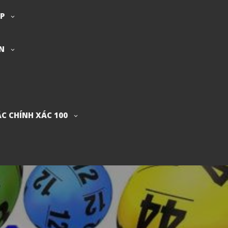
P
N
C CHÍNH XÁC 100