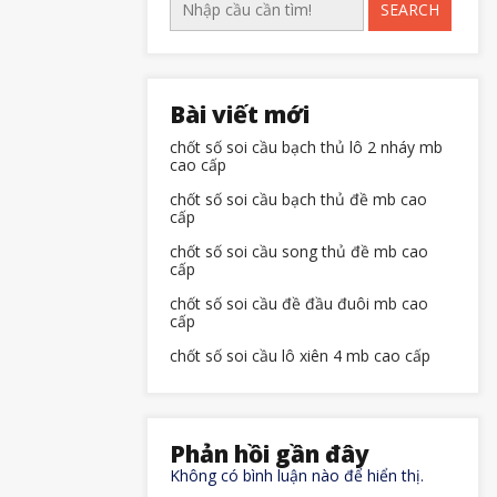
SEARCH
Bài viết mới
chốt số soi cầu bạch thủ lô 2 nháy mb
cao cấp
chốt số soi cầu bạch thủ đề mb cao
cấp
chốt số soi cầu song thủ đề mb cao
cấp
chốt số soi cầu đề đầu đuôi mb cao
cấp
chốt số soi cầu lô xiên 4 mb cao cấp
Phản hồi gần đây
Không có bình luận nào để hiển thị.