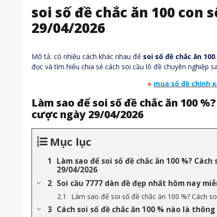
soi số đề chắc ăn 100 con 
29/04/2026
Mô tả: có nhiều cách khác nhau để
soi số đề chắc ăn 100
đọc và tìm hiểu chia sẻ cách soi cầu lô đề chuyên nghiệp 
»
mua số đề chính x
Làm sao để soi số đề chắc ăn 100 %?
cược ngày 29/04/2026
Mục lục
Làm sao để soi số đề chắc ăn 100 %? Cách 
29/04/2026
Soi cầu 7777 dàn đề đẹp nhất hôm nay miễ
Làm sao để soi số đề chắc ăn 100 %? Cách so
Cách soi số đề chắc ăn 100 % nào là thôn