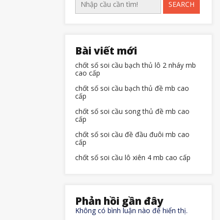
SEARCH
Bài viết mới
chốt số soi cầu bạch thủ lô 2 nháy mb
cao cấp
chốt số soi cầu bạch thủ đề mb cao
cấp
chốt số soi cầu song thủ đề mb cao
cấp
chốt số soi cầu đề đầu đuôi mb cao
cấp
chốt số soi cầu lô xiên 4 mb cao cấp
Phản hồi gần đây
Không có bình luận nào để hiển thị.