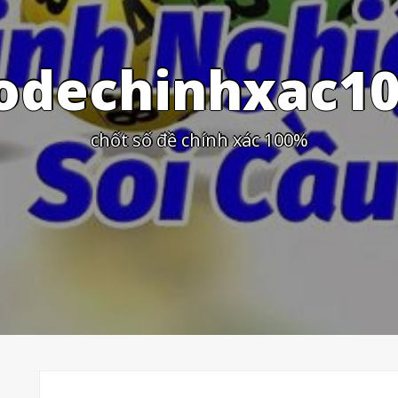
o
d
e
c
h
i
n
h
x
a
c
1
c
h
ố
t
s
ố
đ
ề
c
h
í
n
h
x
á
c
1
0
0
%