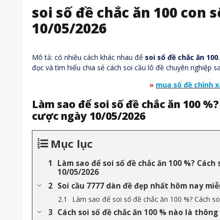
soi số đề chắc ăn 100 con 
10/05/2026
Mô tả: có nhiều cách khác nhau để
soi số đề chắc ăn 100
đọc và tìm hiểu chia sẻ cách soi cầu lô đề chuyên nghiệp 
»
mua số đề chính x
Làm sao để soi số đề chắc ăn 100 %?
cược ngày 10/05/2026
Mục lục
Làm sao để soi số đề chắc ăn 100 %? Cách 
10/05/2026
Soi cầu 7777 dàn đề đẹp nhất hôm nay miễ
Làm sao để soi số đề chắc ăn 100 %? Cách so
Cách soi số đề chắc ăn 100 % nào là thôn