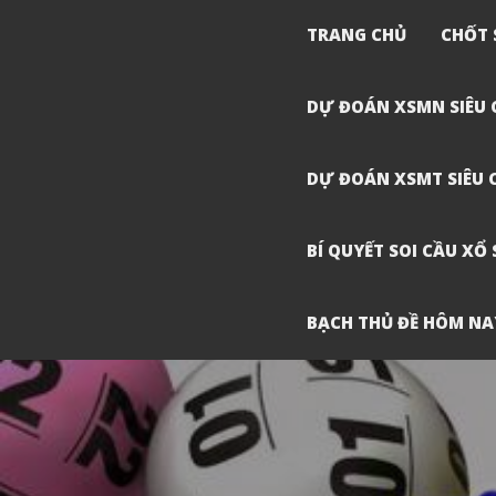
Skip
to
TRANG CHỦ
CHỐT 
content
DỰ ĐOÁN XSMN SIÊU
DỰ ĐOÁN XSMT SIÊU 
BÍ QUYẾT SOI CẦU XỔ
BẠCH THỦ ĐỀ HÔM NA