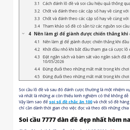
Cách đánh lô đề và soi cầu hiệu quả thông qua
Chốt và đánh theo các cặp số hay về cùng vớ
Chốt và đánh theo các cặp số hay về cùng vớ
Tham khảo số đề có sẵn từ các nguồn soi cầu 
Nên làm gì để giành được chiến thắng khi 
Nên làm gì để giành được chiến thắng khi đầu
Khởi đầu nhỏ khi bắt đầu tham gia cá cược lô 
Đặt ngân sách và bám sát vào ngân sách đã đư
10/05/2026
Đừng đuổi theo những mất mát trong khi chơi 
Đừng đuổi theo những mất mát trong khi chơi 
Soi cầu lô đề và sau đó đánh cược thường là một nhiệm vụ
và nhất là những ai còn thiếu kinh nghiệm có thể không dễ
Vậy làm sao để
soi số đề chắc ăn 100
và chốt số đề hàng
chỉ cần dành thời gian cho việc đọc và theo dõi những chia
Soi cầu 7777 dàn đề đẹp nhất hôm n