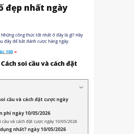
số đẹp nhất ngày
. Những công thức tốt nhất ở đây là gì? Hãy
sau đây để bắt đánh cược hàng ngày.
ác 100
«
 Cách soi cầu và cách đặt
soi cầu và cách đặt cược ngày
n phí ngày 10/05/2026
i cầu và cách đặt cược ngày 10/05/2026
g dụng nhất? ngày 10/05/2026