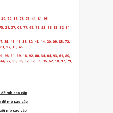
 30, 72, 18, 78, 73, 41, 81, 95
75, 21, 37, 04, 77, 69, 78, 53, 18, 83, 32, 31,
7, 85, 46, 41, 38, 82, 48, 14, 20, 09, 85, 72,
 81, 57, 10, 46
91, 98, 31, 39, 18, 92, 00, 34, 04, 93, 61, 80,
 44, 27, 58, 86, 37, 37, 31, 96, 62, 18, 97, 79,
ủ đề mb cao cấp
ủ đề mb cao cấp
đuôi mb cao cấp