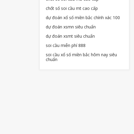
chốt số soi cầu mt cao cấp
dự đoán xổ số miền bắc chính xác 100
dự đoán xsmn siêu chuẩn
dự đoán xsmt siêu chuẩn
soi cầu miễn phí 888
soi cầu xổ số miền bắc hôm nay siêu
chuẩn