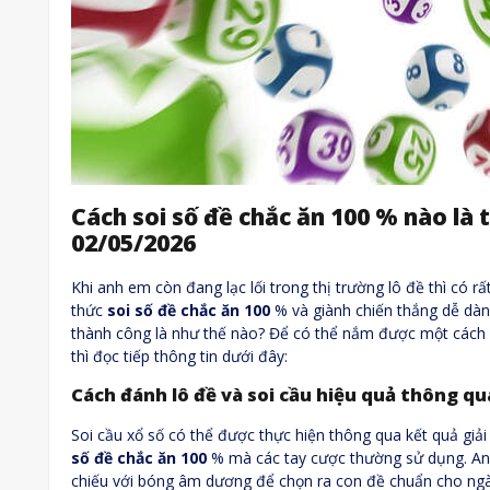
Cách soi số đề chắc ăn 100 % nào là
02/05/2026
Khi anh em còn đang lạc lối trong thị trường lô đề thì có 
thức
soi số đề chắc ăn 100
% và giành chiến thắng dễ dàng
thành công là như thế nào? Để có thể nắm được một cách 
thì đọc tiếp thông tin dưới đây:
Cách đánh lô đề và soi cầu hiệu quả thông qu
Soi cầu xổ số có thể được thực hiện thông qua kết quả giả
số đề chắc ăn 100
% mà các tay cược thường sử dụng. Anh
chiếu với bóng âm dương để chọn ra con đề chuẩn cho ngà