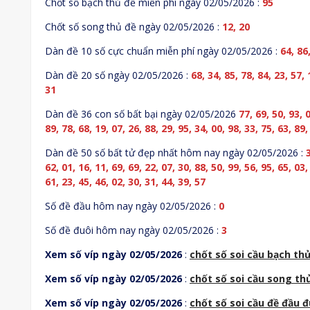
Chốt số bạch thủ đề miễn phí ngày 02/05/2026 :
95
Chốt số song thủ đề ngày 02/05/2026 :
12, 20
Dàn đề 10 số cực chuẩn miễn phí ngày 02/05/2026 :
64, 86,
Dàn đề 20 số ngày 02/05/2026 :
68, 34, 85, 78, 84, 23, 57, 
31
Dàn đề 36 con số bất bại ngày 02/05/2026
77, 69, 50, 93, 0
89, 78, 68, 19, 07, 26, 88, 29, 95, 34, 00, 98, 33, 75, 63, 89,
Dàn đề 50 số bất tử đẹp nhất hôm nay ngày 02/05/2026 :
62, 01, 16, 11, 69, 69, 22, 07, 30, 88, 50, 99, 56, 95, 65, 03,
61, 23, 45, 46, 02, 30, 31, 44, 39, 57
Số đề đầu hôm nay ngày 02/05/2026 :
0
Số đề đuôi hôm nay ngày 02/05/2026 :
3
Xem số víp ngày 02/05/2026
:
chốt số soi cầu bạch th
Xem số víp ngày 02/05/2026
:
chốt số soi cầu song th
Xem số víp ngày 02/05/2026
:
chốt số soi cầu đề đầu 