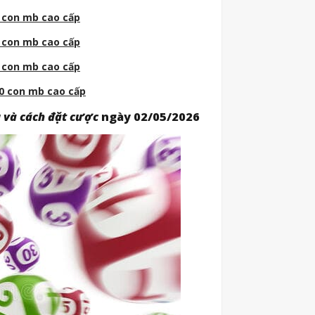
4 con mb cao cấp
6 con mb cao cấp
8 con mb cao cấp
10 con mb cao cấp
u và cách đặt cược
ngày 02/05/2026