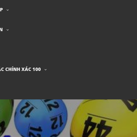
P
N
C CHÍNH XÁC 100