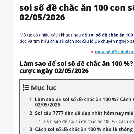
soi số đề chắc ăn 100 con 
02/05/2026
Mô tả: có nhiều cách khác nhau để
soi số đề chắc ăn 100
đọc và tìm hiểu chia sẻ cách soi cầu lô đề chuyên nghiệp 
»
mua số đề chính x
Làm sao để soi số đề chắc ăn 100 %?
cược ngày 02/05/2026
Mục lục
Làm sao để soi số đề chắc ăn 100 %? Cách 
02/05/2026
Soi cầu 7777 dàn đề đẹp nhất hôm nay miễ
Làm sao để soi số đề chắc ăn 100 %? Cách so
Cách soi số đề chắc ăn 100 % nào là thôn