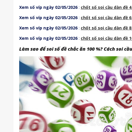
Xem số víp ngày 02/05/2026
:
chốt số soi cầu dàn đề 
Xem số víp ngày 02/05/2026
:
chốt số soi cầu dàn đề 
Xem số víp ngày 02/05/2026
:
chốt số soi cầu dàn đề 
Xem số víp ngày 02/05/2026
:
chốt số soi cầu dàn đề 
Làm sao để soi số đề chắc ăn 100 %? Cách soi cầ