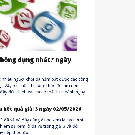
 thông dụng nhất? ngày
rất nhiều người chơi đã nắm bắt được các công
. Vậy rốt cuộc thì công thức để làm nên
đầy đủ, chính xác và có thể thực hành ngay
a kết quả giải 3 ngày 02/05/2026
i 3 đã về và đây cũng được xem là cách
soi
 em sẽ xem lô đã về trong giải 3 và đối
y tiếp theo đó.