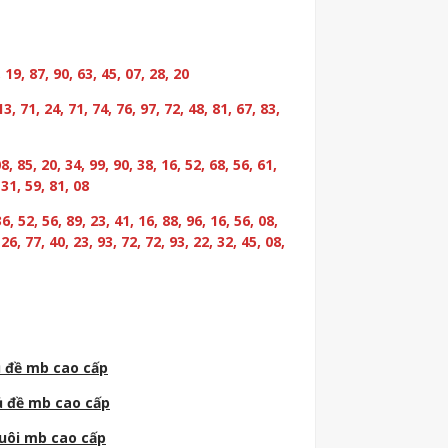
 19, 87, 90, 63, 45, 07, 28, 20
13, 71, 24, 71, 74, 76, 97, 72, 48, 81, 67, 83,
8, 85, 20, 34, 99, 90, 38, 16, 52, 68, 56, 61,
 31, 59, 81, 08
36, 52, 56, 89, 23, 41, 16, 88, 96, 16, 56, 08,
 26, 77, 40, 23, 93, 72, 72, 93, 22, 32, 45, 08,
ủ đề mb cao cấp
ủ đề mb cao cấp
đuôi mb cao cấp