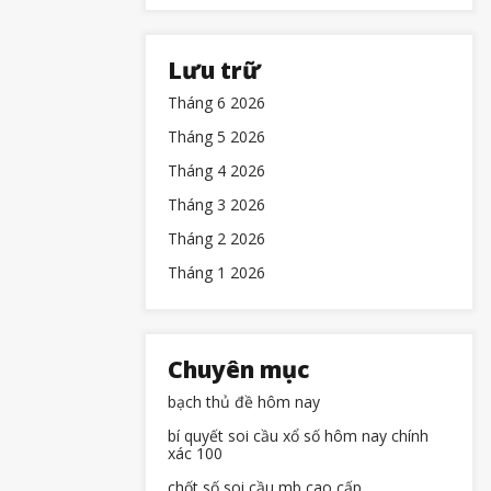
Lưu trữ
Tháng 6 2026
Tháng 5 2026
Tháng 4 2026
Tháng 3 2026
Tháng 2 2026
Tháng 1 2026
Chuyên mục
bạch thủ đề hôm nay
bí quyết soi cầu xổ số hôm nay chính
xác 100
chốt số soi cầu mb cao cấp