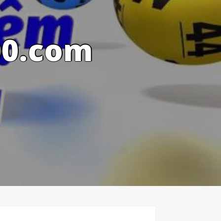
0
0
.
c
o
m