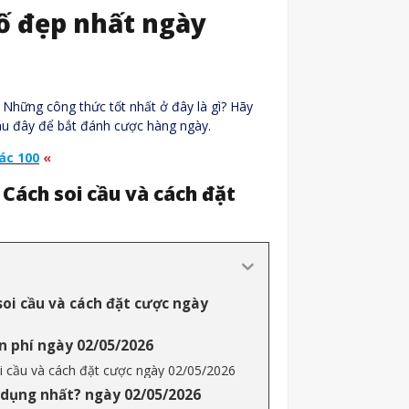
số đẹp nhất ngày
. Những công thức tốt nhất ở đây là gì? Hãy
sau đây để bắt đánh cược hàng ngày.
ác 100
«
 Cách soi cầu và cách đặt
soi cầu và cách đặt cược ngày
n phí ngày 02/05/2026
i cầu và cách đặt cược ngày 02/05/2026
g dụng nhất? ngày 02/05/2026