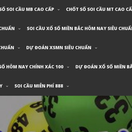
SỐ SOI CẦU MB CAO CẤP
CHỐT SỐ SOI CẦU MT CAO CẤ
 CHUẨN
SOI CẦU XỔ SỐ MIỀN BẮC HÔM NAY SIÊU CHUẨ
CHUẨN
DỰ ĐOÁN XSMN SIÊU CHUẨN
 SỐ HÔM NAY CHÍNH XÁC 100
DỰ ĐOÁN XỔ SỐ MIỀN BẮ
Y
SOI CẦU MIỄN PHÍ 888