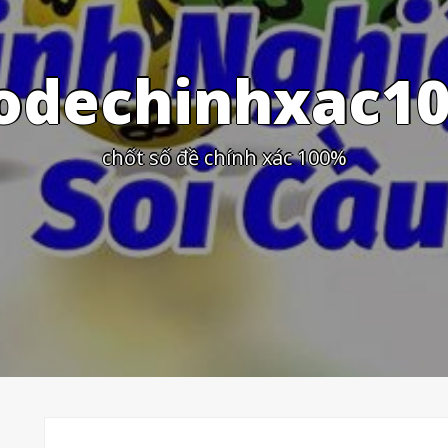
o
d
e
c
h
i
n
h
x
a
c
1
c
h
ố
t
s
ố
đ
ề
c
h
í
n
h
x
á
c
1
0
0
%