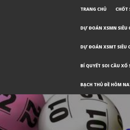
Skip
to
TRANG CHỦ
CHỐT 
content
DỰ ĐOÁN XSMN SIÊU
DỰ ĐOÁN XSMT SIÊU 
BÍ QUYẾT SOI CẦU XỔ
BẠCH THỦ ĐỀ HÔM NA