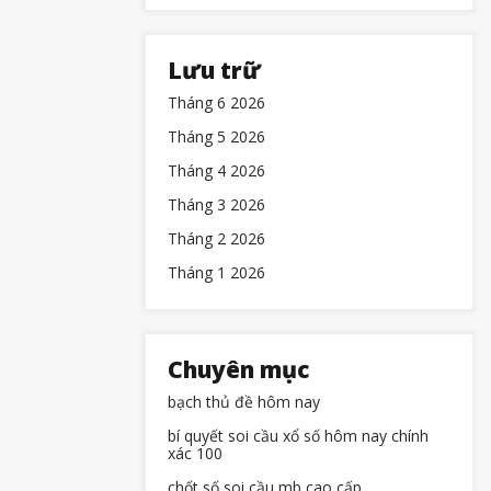
Lưu trữ
Tháng 6 2026
Tháng 5 2026
Tháng 4 2026
Tháng 3 2026
Tháng 2 2026
Tháng 1 2026
Chuyên mục
bạch thủ đề hôm nay
bí quyết soi cầu xổ số hôm nay chính
xác 100
chốt số soi cầu mb cao cấp