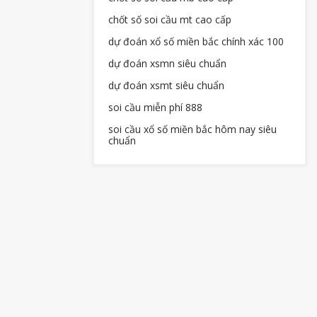
chốt số soi cầu mt cao cấp
dự đoán xổ số miền bắc chính xác 100
dự đoán xsmn siêu chuẩn
dự đoán xsmt siêu chuẩn
soi cầu miễn phí 888
soi cầu xổ số miền bắc hôm nay siêu
chuẩn