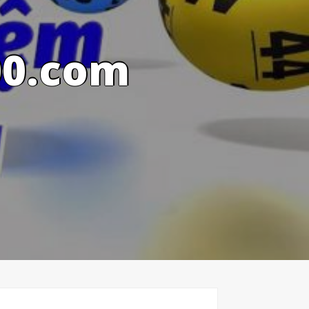
0
0
.
c
o
m