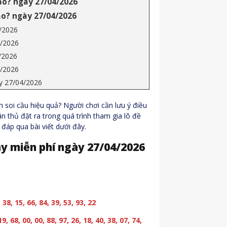
ào? ngày 27/04/2026
ào? ngày 27/04/2026
4/2026
4/2026
/2026
4/2026
ày 27/04/2026
 soi cầu hiệu quả? Người chơi cần lưu ý điều
n thủ đặt ra trong quá trình tham gia lô đề
 đáp qua bài viết dưới đây.
ay miễn phí ngày 27/04/2026
 38, 15, 66, 84, 39, 53, 93, 22
19, 68, 00, 00, 88, 97, 26, 18, 40, 38, 07, 74,