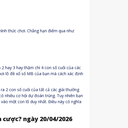
 hình thức chơi. Chẳng hạn điểm qua như:
 2 hay 3 hay thậm chí 4 con số cuối của các
chơi lô đề xổ số MB của bạn mà cách xác định
ra 2 con số cuối của tất cả các giải thưởng
ó nhiều cơ hội dự đoán trúng. Tuy nhiên bạn
 vào một con lô duy nhất. Điều này có nghĩa
ia cược? ngày 20/04/2026