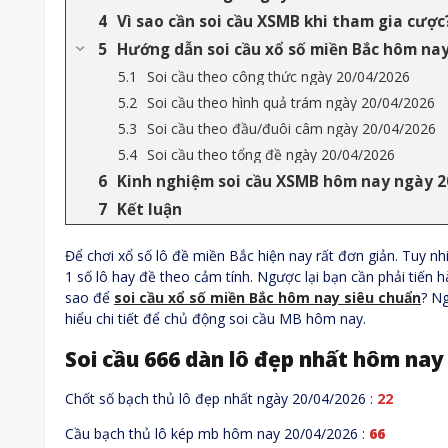
Vì sao cần soi cầu XSMB khi tham gia cược
Hướng dẫn soi cầu xổ số miền Bắc hôm nay
Soi cầu theo công thức ngày 20/04/2026
Soi cầu theo hình quả trám ngày 20/04/2026
Soi cầu theo đầu/đuôi câm ngày 20/04/2026
Soi cầu theo tổng đề ngày 20/04/2026
Kinh nghiệm soi cầu XSMB hôm nay ngày 2
Kết luận
Để chơi xổ số lô đề miền Bắc hiện nay rất đơn giản. Tuy nh
1 số lô hay đề theo cảm tính. Ngược lại bạn cần phải tiến 
sao để
soi cầu xổ số miền Bắc hôm nay siêu chuẩn
? Ng
hiểu chi tiết để chủ động soi cầu MB hôm nay.
Soi cầu 666 dàn lô đẹp nhất hôm nay
Chốt số bạch thủ lô đẹp nhất ngày 20/04/2026 :
22
Cầu bạch thủ lô kép mb hôm nay 20/04/2026 :
66