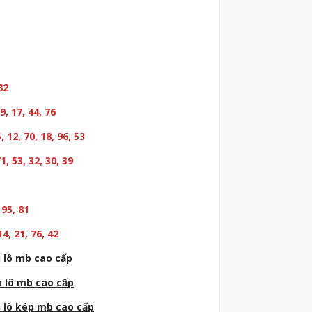
82
9, 17, 44, 76
, 12, 70, 18, 96, 53
71, 53, 32, 30, 39
 95, 81
14, 21, 76, 42
ủ lô mb cao cấp
ủ lô mb cao cấp
ủ lô kép mb cao cấp