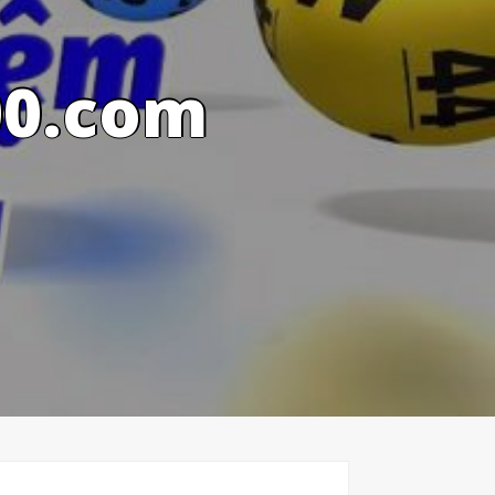
0
0
.
c
o
m