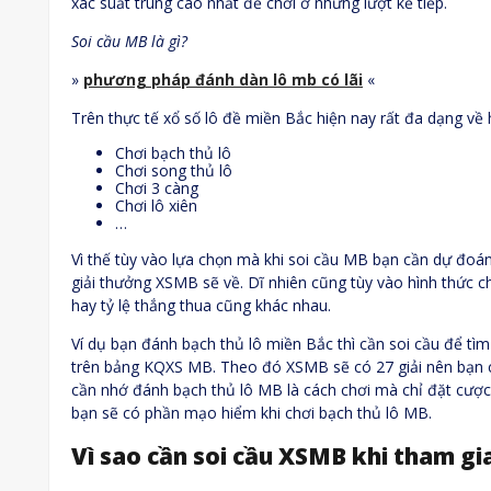
xác suất trúng cao nhất để chơi ở những lượt kế tiếp.
Soi cầu MB là gì?
»
phương pháp đánh dàn lô mb có lãi
«
Trên thực tế xổ số lô đề miền Bắc hiện nay rất đa dạng về
Chơi bạch thủ lô
Chơi song thủ lô
Chơi 3 càng
Chơi lô xiên
…
Vì thế tùy vào lựa chọn mà khi soi cầu MB bạn cần dự đoán
giải thưởng XSMB sẽ về. Dĩ nhiên cũng tùy vào hình thức 
hay tỷ lệ thắng thua cũng khác nhau.
Ví dụ bạn đánh bạch thủ lô miền Bắc thì cần soi cầu để tìm 
trên bảng KQXS MB. Theo đó XSMB sẽ có 27 giải nên bạn c
cần nhớ đánh bạch thủ lô MB là cách chơi mà chỉ đặt cược
bạn sẽ có phần mạo hiểm khi chơi bạch thủ lô MB.
Vì sao cần soi cầu XSMB khi tham g