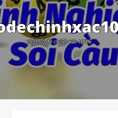
o
d
e
c
h
i
n
h
x
a
c
1
c
h
ố
t
s
ố
đ
ề
c
h
í
n
h
x
á
c
1
0
0
%