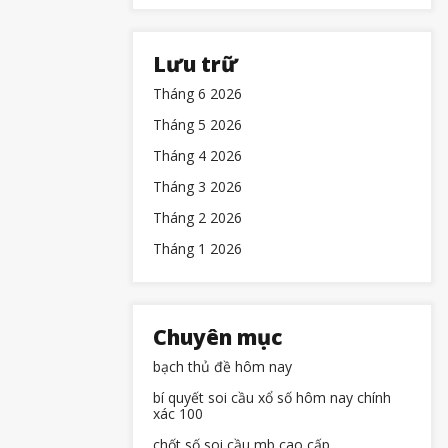
Lưu trữ
Tháng 6 2026
Tháng 5 2026
Tháng 4 2026
Tháng 3 2026
Tháng 2 2026
Tháng 1 2026
Chuyên mục
bạch thủ đề hôm nay
bí quyết soi cầu xổ số hôm nay chính
xác 100
chốt số soi cầu mb cao cấp