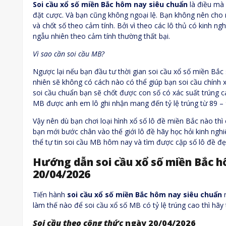
Soi cầu xổ số miền Bắc hôm nay siêu chuẩn
là điều mà 
đặt cược. Và bạn cũng không ngoại lệ. Bạn không nên cho r
và chốt số theo cảm tính. Bởi vì theo các lô thủ có kinh ng
ngẫu nhiên theo cảm tính thường thất bại.
Vì sao cần soi cầu MB?
Ngược lại nếu bạn đầu tư thời gian soi cầu xổ số miền Bắc 
nhiên sẽ không có cách nào có thể giúp bạn soi cầu chính
soi cầu chuẩn bạn sẽ chốt được con số có xác suất trúng 
MB được anh em lô ghi nhận mang đến tỷ lệ trúng từ 89 –
Vậy nên dù bạn chơi loại hình xổ số lô đề miền Bắc nào th
bạn mới bước chân vào thế giới lô đề hãy học hỏi kinh ngh
thể tự tin soi cầu MB hôm nay và tìm được cặp số lô đề đ
Hướng dẫn soi cầu xổ số miền Bắc h
20/04/2026
Tiến hành
soi cầu xổ số miền Bắc hôm nay siêu chuẩn
r
làm thế nào để soi cầu xổ số MB có tỷ lệ trúng cao thì hã
Soi cầu theo công thức
ngày 20/04/2026