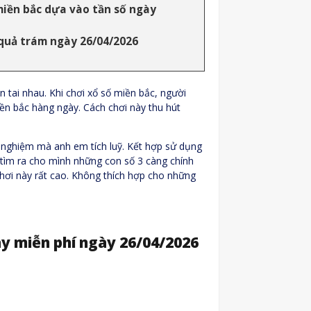
 miền bắc dựa vào tần số ngày
h quả trám ngày 26/04/2026
 tai nhau. Khi chơi xổ số miền bắc, người
miền bắc hàng ngày. Cách chơi này thu hút
h nghiệm mà anh em tích luỹ. Kết hợp sử dụng
tìm ra cho mình những con số 3 càng chính
chơi này rất cao. Không thích hợp cho những
ay miễn phí ngày 26/04/2026