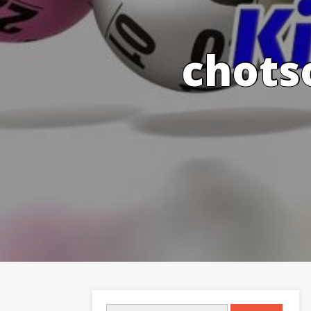
c
h
o
t
s