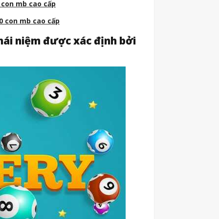
8 con mb cao cấp
10 con mb cao cấp
khái niệm được xác định bởi