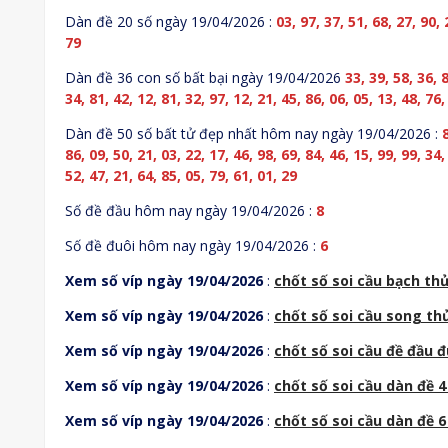
Dàn đề 20 số ngày 19/04/2026 :
03, 97, 37, 51, 68, 27, 90, 
79
Dàn đề 36 con số bất bại ngày 19/04/2026
33, 39, 58, 36, 8
34, 81, 42, 12, 81, 32, 97, 12, 21, 45, 86, 06, 05, 13, 48, 76,
Dàn đề 50 số bất tử đẹp nhất hôm nay ngày 19/04/2026 :
86, 09, 50, 21, 03, 22, 17, 46, 98, 69, 84, 46, 15, 99, 99, 34,
52, 47, 21, 64, 85, 05, 79, 61, 01, 29
Số đề đầu hôm nay ngày 19/04/2026 :
8
Số đề đuôi hôm nay ngày 19/04/2026 :
6
Xem số víp ngày 19/04/2026
:
chốt số soi cầu bạch th
Xem số víp ngày 19/04/2026
:
chốt số soi cầu song th
Xem số víp ngày 19/04/2026
:
chốt số soi cầu đề đầu 
Xem số víp ngày 19/04/2026
:
chốt số soi cầu dàn đề 
Xem số víp ngày 19/04/2026
:
chốt số soi cầu dàn đề 