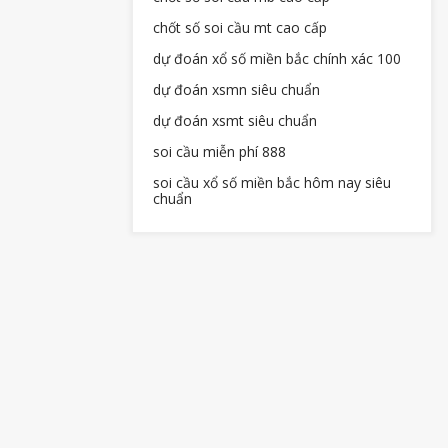
chốt số soi cầu mt cao cấp
dự đoán xổ số miền bắc chính xác 100
dự đoán xsmn siêu chuẩn
dự đoán xsmt siêu chuẩn
soi cầu miễn phí 888
soi cầu xổ số miền bắc hôm nay siêu
chuẩn