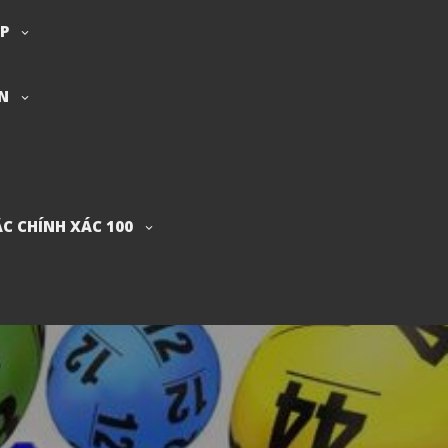
P
N
C CHÍNH XÁC 100