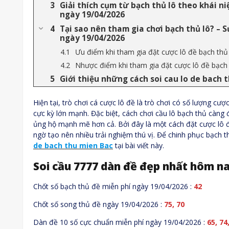
Giải thích cụm từ bạch thủ lô theo khái n
ngày 19/04/2026
Tại sao nên tham gia chơi bạch thủ lô? – 
ngày 19/04/2026
Ưu điểm khi tham gia đặt cược lô đề bạch th
Nhược điểm khi tham gia đặt cược lô đề bạch
Giới thiệu những cách soi cau lo de bach 
Hiện tại, trò chơi cá cược lô đề là trò chơi có số lượng cư
cực kỳ lớn mạnh. Đặc biệt, cách chơi cầu lô bạch thủ càng 
ủng hộ mạnh mẽ hơn cả. Bởi đây là một cách đặt cược lô 
ngờ tạo nên nhiều trải nghiệm thú vị. Để chinh phục bạch 
de bach thu mien Bac
tại bài viết này.
Soi cầu 7777 dàn đề đẹp nhất hôm n
Chốt số bạch thủ đề miễn phí ngày 19/04/2026 :
42
Chốt số song thủ đề ngày 19/04/2026 :
75, 70
Dàn đề 10 số cực chuẩn miễn phí ngày 19/04/2026 :
65, 74,