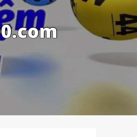
0
0
.
c
o
m