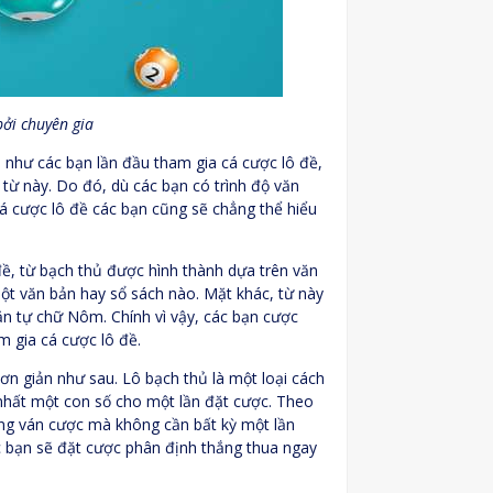
bởi chuyên gia
u như các bạn lần đầu tham gia cá cược lô đề,
 từ này. Do đó, dù các bạn có trình độ văn
á cược lô đề các bạn cũng sẽ chẳng thể hiểu
đề, từ bạch thủ được hình thành dựa trên văn
ột văn bản hay sổ sách nào. Mặt khác, từ này
ăn tự chữ Nôm. Chính vì vậy, các bạn cược
m gia cá cược lô đề.
ơn giản như sau. Lô bạch thủ là một loại cách
 nhất một con số cho một lần đặt cược. Theo
ong ván cược mà không cần bất kỳ một lần
c bạn sẽ đặt cược phân định thắng thua ngay