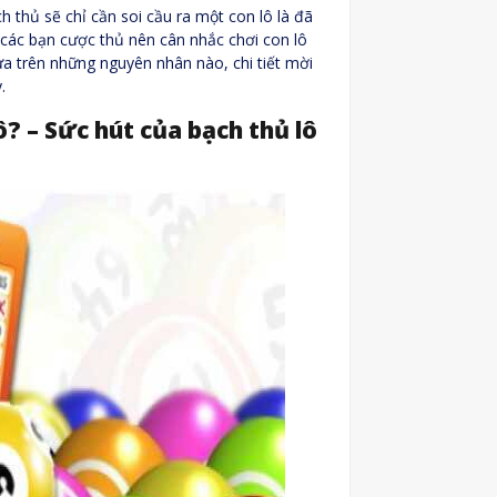
h thủ sẽ chỉ cần soi cầu ra một con lô là đã
 các bạn cược thủ nên cân nhắc chơi con lô
a trên những nguyên nhân nào, chi tiết mời
.
ô? – Sức hút của bạch thủ lô