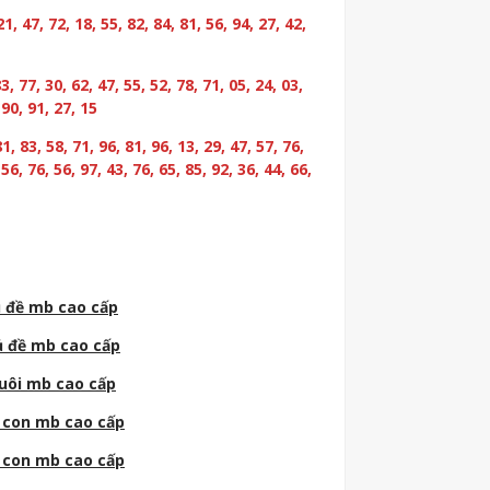
21, 47, 72, 18, 55, 82, 84, 81, 56, 94, 27, 42,
3, 77, 30, 62, 47, 55, 52, 78, 71, 05, 24, 03,
 90, 91, 27, 15
81, 83, 58, 71, 96, 81, 96, 13, 29, 47, 57, 76,
 56, 76, 56, 97, 43, 76, 65, 85, 92, 36, 44, 66,
ủ đề mb cao cấp
ủ đề mb cao cấp
đuôi mb cao cấp
4 con mb cao cấp
6 con mb cao cấp