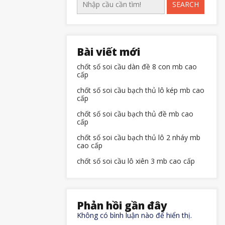
SEARCH
Bài viết mới
chốt số soi cầu dàn đề 8 con mb cao
cấp
chốt số soi cầu bạch thủ lô kép mb cao
cấp
chốt số soi cầu bạch thủ đề mb cao
cấp
chốt số soi cầu bạch thủ lô 2 nháy mb
cao cấp
chốt số soi cầu lô xiên 3 mb cao cấp
Phản hồi gần đây
Không có bình luận nào để hiển thị.