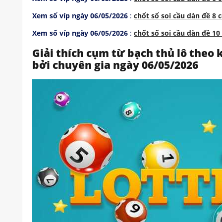
Xem số víp ngày 06/05/2026
:
chốt số soi cầu dàn đề 8
Xem số víp ngày 06/05/2026
:
chốt số soi cầu dàn đề 1
Giải thích cụm từ bạch thủ lô theo
bởi chuyên gia ngày 06/05/2026