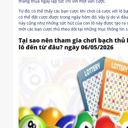
thắng thua ngay lập tức chỉ với một ván cược.
Từ đó, có thể thấy các bạn cược khi chơi cá cược với lô bạ
có thể đặt cược được trong ngày hôm đó. Vậy lý do vì đâ
này cũng như những sức hút của con lô này được tạo ra 
mời các bạn cược thủ theo dõi tại những mục thông tin s
Tại sao nên tham gia chơi bạch thủ 
lô đến từ đâu? ngày 06/05/2026