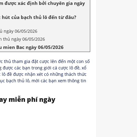
ệm được xác định bởi chuyên gia ngày
c hút của bạch thủ lô đến từ đâu?
hủ ngày 06/05/2026
h thủ ngày 06/05/2026
hu mien Bac ngày 06/05/2026
cược thủ tham gia đặt cược lên đến một con số
 được các bạn trong giới cá cược lô đề, xổ
 lô đề được nhận xét có những thách thức
hục bạch thủ lô, mời các bạn xem thông tin
nay miễn phí ngày