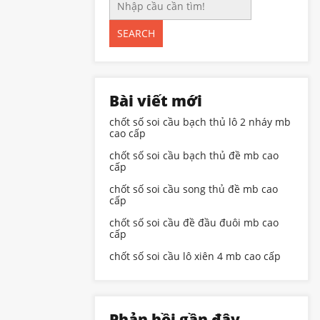
SEARCH
Bài viết mới
chốt số soi cầu bạch thủ lô 2 nháy mb
cao cấp
chốt số soi cầu bạch thủ đề mb cao
cấp
chốt số soi cầu song thủ đề mb cao
cấp
chốt số soi cầu đề đầu đuôi mb cao
cấp
chốt số soi cầu lô xiên 4 mb cao cấp
Phản hồi gần đây