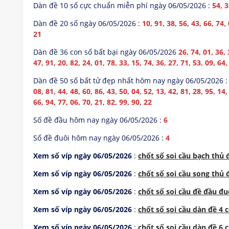
Dàn đề 10 số cực chuẩn miễn phí ngày 06/05/2026 :
54, 3
Dàn đề 20 số ngày 06/05/2026 :
10, 91, 38, 56, 43, 66, 74, 
21
Dàn đề 36 con số bất bại ngày 06/05/2026
26, 74, 01, 36, 
47, 91, 20, 82, 24, 01, 78, 33, 15, 74, 36, 27, 71, 53, 09, 64,
Dàn đề 50 số bất tử đẹp nhất hôm nay ngày 06/05/2026 
08, 81, 44, 48, 60, 86, 43, 50, 04, 52, 13, 42, 81, 28, 95, 14,
66, 94, 77, 06, 70, 21, 82, 99, 90, 22
Số đề đầu hôm nay ngày 06/05/2026 :
6
Số đề đuôi hôm nay ngày 06/05/2026 :
4
Xem số víp ngày 06/05/2026
:
chốt số soi cầu bạch thủ
Xem số víp ngày 06/05/2026
:
chốt số soi cầu song thủ
Xem số víp ngày 06/05/2026
:
chốt số soi cầu đề đầu đ
Xem số víp ngày 06/05/2026
:
chốt số soi cầu dàn đề 4
Xem số víp ngày 06/05/2026
:
chốt số soi cầu dàn đề 6