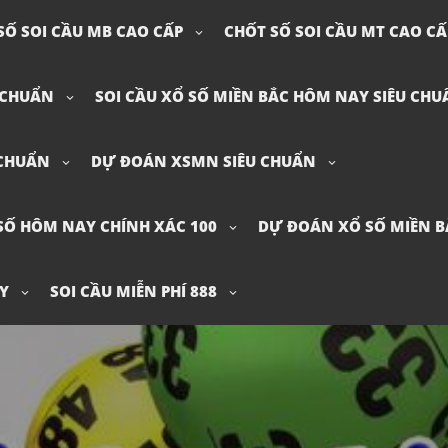
SỐ SOI CẦU MB CAO CẤP
CHỐT SỐ SOI CẦU MT CAO CẤ
 CHUẨN
SOI CẦU XỔ SỐ MIỀN BẮC HÔM NAY SIÊU CHU
 CHUẨN
DỰ ĐOÁN XSMN SIÊU CHUẨN
 SỐ HÔM NAY CHÍNH XÁC 100
DỰ ĐOÁN XỔ SỐ MIỀN B
Y
SOI CẦU MIỄN PHÍ 888