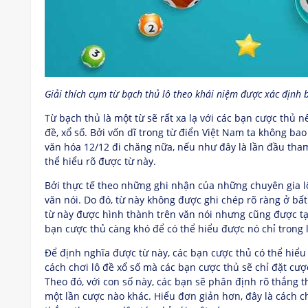
Giải thích cụm từ bạch thủ lô theo khái niệm được xác định 
Từ bạch thủ là một từ sẽ rất xa lạ với các bạn cược thủ 
đề, xổ số. Bởi vốn dĩ trong từ điển Việt Nam ta không bao
văn hóa 12/12 đi chăng nữa, nếu như đây là lần đầu tham
thể hiểu rõ được từ này.
Bởi thực tế theo những ghi nhận của những chuyên gia l
văn nói. Do đó, từ này không được ghi chép rõ ràng ở bấ
từ này được hình thành trên văn nói nhưng cũng được tạo
bạn cược thủ càng khó để có thể hiểu được nó chỉ trong 
Để định nghĩa được từ này, các bạn cược thủ có thể hiểu
cách chơi lô đề xổ số mà các bạn cược thủ sẽ chỉ đặt cư
Theo đó, với con số này, các bạn sẽ phân định rõ thắng 
một lần cược nào khác. Hiểu đơn giản hơn, đây là cách 