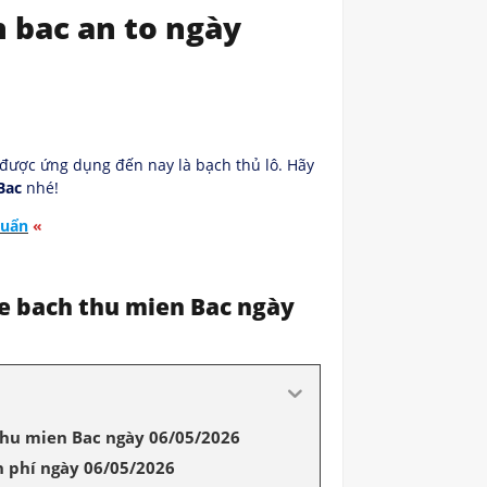
n bac an to ngày
 được ứng dụng đến nay là bạch thủ lô. Hãy
Bac
nhé!
huẩn
«
de bach thu mien Bac ngày
 thu mien Bac ngày 06/05/2026
 phí ngày 06/05/2026