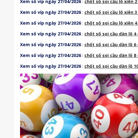
Xem số víp ngày 27/04/2026
:
chốt số soi cầu lô xiên 
Xem số víp ngày 27/04/2026
:
chốt số soi cầu lô xiên 
Xem số víp ngày 27/04/2026
:
chốt số soi cầu lô xiên 
Xem số víp ngày 27/04/2026
:
chốt số soi cầu dàn lô 
Xem số víp ngày 27/04/2026
:
chốt số soi cầu dàn lô 
Xem số víp ngày 27/04/2026
:
chốt số soi cầu dàn lô 
Xem số víp ngày 27/04/2026
:
chốt số soi cầu dàn lô 