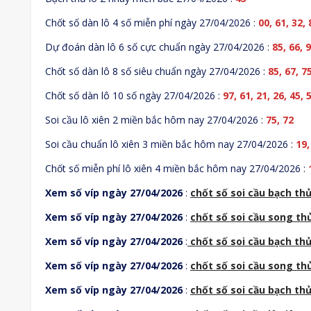
Chốt số dàn lô 4 số miễn phí ngày 27/04/2026 :
00, 61, 32, 
Dự đoán dàn lô 6 số cực chuẩn ngày 27/04/2026 :
85, 66, 9
Chốt số dàn lô 8 số siêu chuẩn ngày 27/04/2026 :
85, 67, 75
Chốt số dàn lô 10 số ngày 27/04/2026 :
97, 61, 21, 26, 45, 
Soi cầu lô xiên 2 miền bắc hôm nay 27/04/2026 :
75, 72
Soi cầu chuẩn lô xiên 3 miền bắc hôm nay 27/04/2026 :
19,
Chốt số miễn phí lô xiên 4 miền bắc hôm nay 27/04/2026 :
Xem số víp ngày 27/04/2026
:
chốt số soi cầu bạch th
Xem số víp ngày 27/04/2026
:
chốt số soi cầu song th
Xem số víp ngày 27/04/2026
:
chốt số soi cầu bạch th
Xem số víp ngày 27/04/2026
:
chốt số soi cầu song th
Xem số víp ngày 27/04/2026
:
chốt số soi cầu bạch th