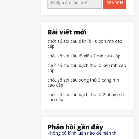
SEARCH
Bài viết mới
chốt số soi cầu dàn lô 10 con mb cao
cấp
chốt số soi cầu lô xiên 2 mb cao cấp
chốt số soi cầu bạch thủ lô kép mb cao
cấp
chốt số soi cầu song thủ 3 càng mb
cao cấp
chốt số soi cầu bạch thủ lô 2 nháy mb
cao cấp
Phản hồi gần đây
Không có bình luận nào để hiển thị.