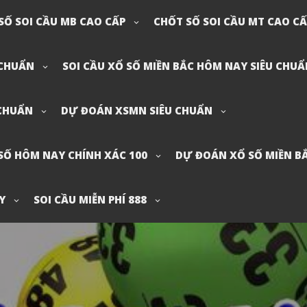
SỐ SOI CẦU MB CAO CẤP
CHỐT SỐ SOI CẦU MT CAO CẤ
 CHUẨN
SOI CẦU XỔ SỐ MIỀN BẮC HÔM NAY SIÊU CHUẨ
CHUẨN
DỰ ĐOÁN XSMN SIÊU CHUẨN
 SỐ HÔM NAY CHÍNH XÁC 100
DỰ ĐOÁN XỔ SỐ MIỀN BẮ
Y
SOI CẦU MIỄN PHÍ 888