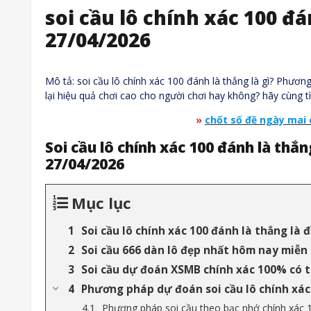
soi cầu lô chính xác 100 đ
27/04/2026
Mô tả: soi cầu lô chính xác 100 đánh là thắng là gì? Phươ
lại hiệu quả chơi cao cho người chơi hay không? hãy cùng 
»
chốt số đề ngày mai 
Soi cầu lô chính xác 100 đánh là thắ
27/04/2026
Mục lục
Soi cầu lô chính xác 100 đánh là thắng là
Soi cầu 666 dàn lô đẹp nhất hôm nay miễn
Soi cầu dự đoán XSMB chính xác 100% có 
Phương pháp dự đoán soi cầu lô chính xác
Phương pháp soi cầu theo bạc nhớ chính xác