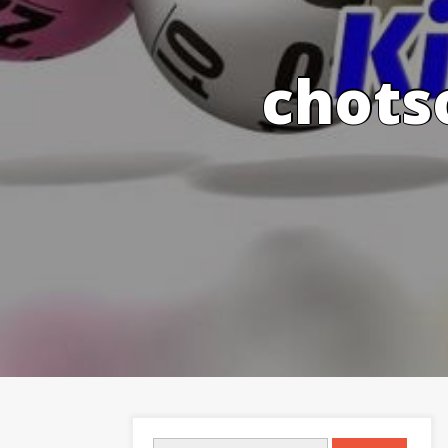
c
h
o
t
s