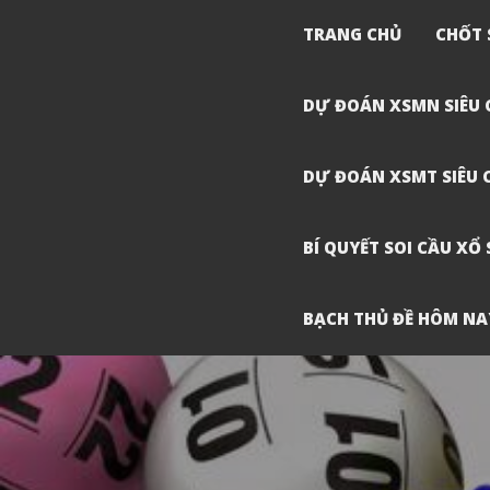
Skip
to
TRANG CHỦ
CHỐT 
content
DỰ ĐOÁN XSMN SIÊU
DỰ ĐOÁN XSMT SIÊU 
BÍ QUYẾT SOI CẦU XỔ
BẠCH THỦ ĐỀ HÔM NA