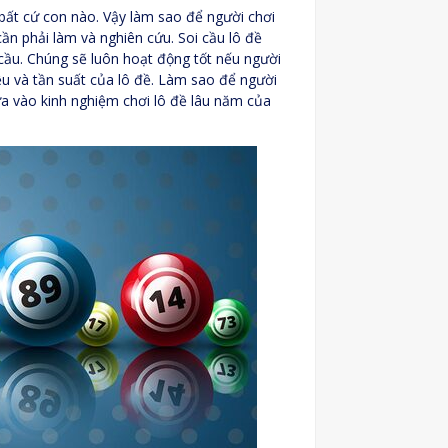
 bất cứ con nào. Vậy làm sao để người chơi
cần phải làm và nghiên cứu. Soi cầu lô đề
cầu. Chúng sẽ luôn hoạt động tốt nếu người
u và tần suất của lô đề. Làm sao để người
a vào kinh nghiệm chơi lô đề lâu năm của