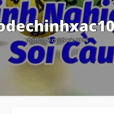
o
d
e
c
h
i
n
h
x
a
c
1
c
h
ố
t
s
ố
đ
ề
c
h
í
n
h
x
á
c
1
0
0
%