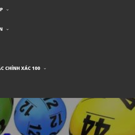
P
N
C CHÍNH XÁC 100