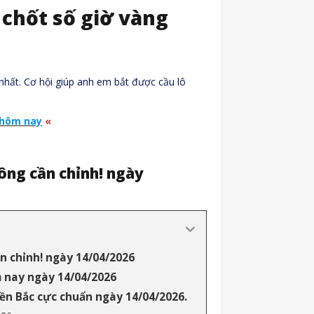
 chốt số giờ vàng
 nhất. Cơ hội giúp anh em bắt được cầu lô
 hôm nay
«
ông cần chỉnh! ngày
n chỉnh! ngày 14/04/2026
m nay ngày 14/04/2026
ền Bắc cực chuẩn ngày 14/04/2026.