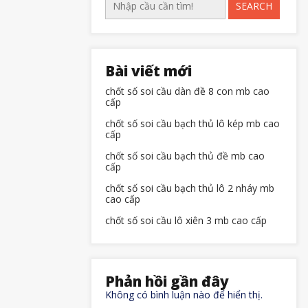
SEARCH
Bài viết mới
chốt số soi cầu dàn đề 8 con mb cao
cấp
chốt số soi cầu bạch thủ lô kép mb cao
cấp
chốt số soi cầu bạch thủ đề mb cao
cấp
chốt số soi cầu bạch thủ lô 2 nháy mb
cao cấp
chốt số soi cầu lô xiên 3 mb cao cấp
Phản hồi gần đây
Không có bình luận nào để hiển thị.