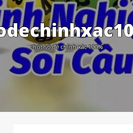
o
d
e
c
h
i
n
h
x
a
c
1
c
h
ố
t
s
ố
đ
ề
c
h
í
n
h
x
á
c
1
0
0
%