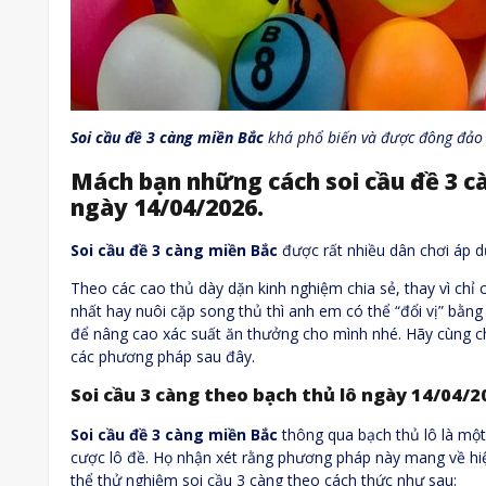
Soi cầu đề 3 càng miền Bắc
khá phổ biến và được đông đảo
Mách bạn những cách
soi cầu đề 3 
ngày 14/04/2026.
Soi cầu đề 3 càng miền Bắc
được rất nhiều dân chơi áp d
Theo các cao thủ dày dặn kinh nghiệm chia sẻ, thay vì c
nhất hay nuôi cặp song thủ thì anh em có thể “đổi vị” bằn
để nâng cao xác suất ăn thưởng cho mình nhé. Hãy cùng ch
các phương pháp sau đây.
Soi cầu 3 càng theo bạch thủ lô ngày 14/04/2
Soi cầu đề 3 càng miền Bắc
thông qua bạch thủ lô là một
cược lô đề. Họ nhận xét rằng phương pháp này mang về hiệu
thể thử nghiệm soi cầu 3 càng theo cách thức như sau: