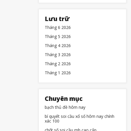
Lưu trữ
Tháng 6 2026
Tháng 5 2026
Tháng 4 2026
Tháng 3 2026
Tháng 2 2026
Tháng 1 2026
Chuyên mục
bạch thủ đề hôm nay
bí quyết soi cầu xổ số hôm nay chính
xác 100
chốt số soi cầu mb cao cấp