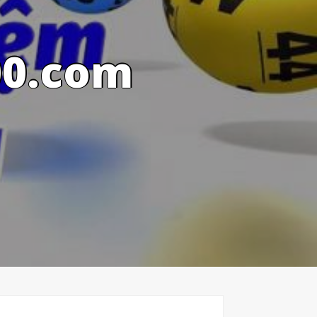
0
0
.
c
o
m