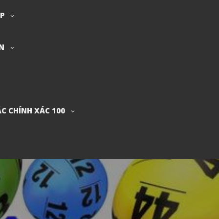
P
N
C CHÍNH XÁC 100