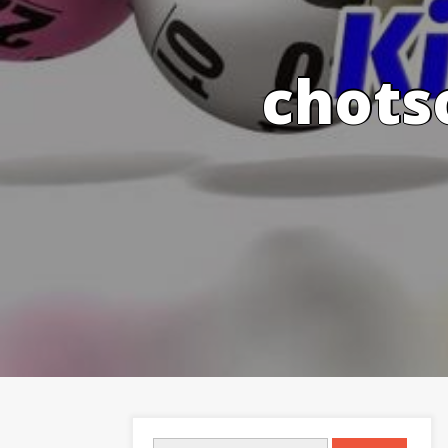
c
h
o
t
s