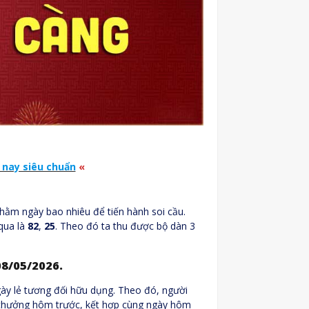
 nay siêu chuẩn
«
hằm ngày bao nhiêu để tiến hành soi cầu.
qua là
82
,
25
. Theo đó ta thu được bộ dàn 3
08/05/2026.
gày lẻ tương đối hữu dụng. Theo đó, người
ở thưởng hôm trước, kết hợp cùng ngày hôm