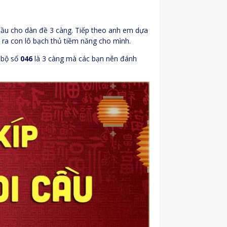
ố đầu cho dàn đề 3 càng. Tiếp theo anh em dựa
 ra con lô bạch thủ tiềm năng cho mình.
c bộ số
046
là 3 càng mà các bạn nên đánh