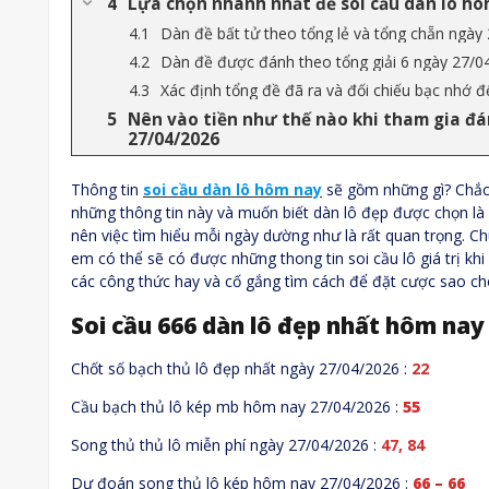
Lựa chọn nhanh nhất để soi cầu dàn lô hô
Dàn đề bất tử theo tổng lẻ và tổng chẵn ngày
Dàn đề được đánh theo tổng giải 6 ngày 27/0
Xác định tổng đề đã ra và đối chiếu bạc nhớ 
Nên vào tiền như thế nào khi tham gia đá
27/04/2026
Thông tin
soi cầu dàn lô hôm nay
sẽ gồm những gì? Chắc
những thông tin này và muốn biết dàn lô đẹp được chọn là n
nên việc tìm hiểu mỗi ngày dường như là rất quan trọng. Ch
em có thể sẽ có được những thong tin soi cầu lô giá trị k
các công thức hay và cố gắng tìm cách để đặt cược sao ch
Soi cầu 666 dàn lô đẹp nhất hôm nay
Chốt số bạch thủ lô đẹp nhất ngày 27/04/2026 :
22
Cầu bạch thủ lô kép mb hôm nay 27/04/2026 :
55
Song thủ thủ lô miễn phí ngày 27/04/2026 :
47, 84
Dự đoán song thủ lô kép hôm nay 27/04/2026 :
66 – 66