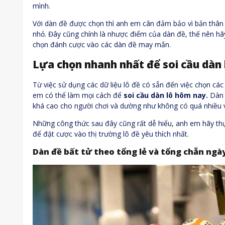
mình.
Với dàn đề được chọn thì anh em cân đảm bảo vì bản thân
nhỏ. Đây cũng chính là nhược điểm của dàn đề, thế nên hãy
chọn đánh cược vào các dàn đề may mắn.
Lựa chọn nhanh nhất để soi cầu dàn
Từ việc sử dụng các dữ liệu lô đề có sẵn đến việc chọn các
em có thể làm mọi cách để
soi cầu dàn lô hôm nay.
Dàn 
khá cao cho người chơi và dường như không có quá nhiều v
Những công thức sau đây cũng rất dễ hiểu, anh em hãy th
để đặt cược vào thị trường lô đề yêu thích nhất.
Dàn đề bất tử theo tổng lẻ và tổng chẵn ngà