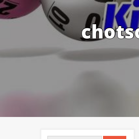
c
h
o
t
s