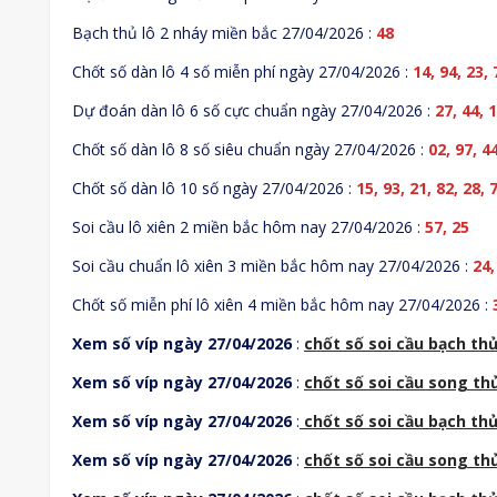
Bạch thủ lô 2 nháy miền bắc 27/04/2026 :
48
Chốt số dàn lô 4 số miễn phí ngày 27/04/2026 :
14, 94, 23, 
Dự đoán dàn lô 6 số cực chuẩn ngày 27/04/2026 :
27, 44, 1
Chốt số dàn lô 8 số siêu chuẩn ngày 27/04/2026 :
02, 97, 44
Chốt số dàn lô 10 số ngày 27/04/2026 :
15, 93, 21, 82, 28, 
Soi cầu lô xiên 2 miền bắc hôm nay 27/04/2026 :
57, 25
Soi cầu chuẩn lô xiên 3 miền bắc hôm nay 27/04/2026 :
24,
Chốt số miễn phí lô xiên 4 miền bắc hôm nay 27/04/2026 :
Xem số víp ngày 27/04/2026
:
chốt số soi cầu bạch th
Xem số víp ngày 27/04/2026
:
chốt số soi cầu song th
Xem số víp ngày 27/04/2026
:
chốt số soi cầu bạch th
Xem số víp ngày 27/04/2026
:
chốt số soi cầu song th