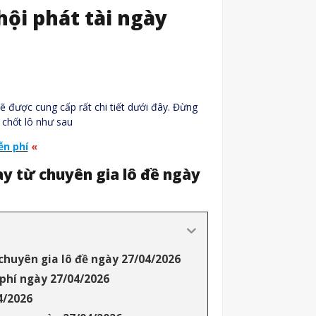
hội phát tài ngày
ẽ được cung cấp rất chi tiết dưới đây. Đừng
 chốt lô như sau
ễn phí
«
ay từ chuyên gia lô đề ngày
 chuyên gia lô đề ngày 27/04/2026
 phí ngày 27/04/2026
4/2026