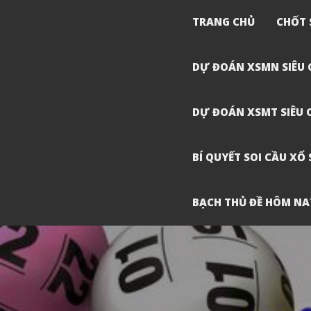
Skip
to
TRANG CHỦ
CHỐT 
content
DỰ ĐOÁN XSMN SIÊU
DỰ ĐOÁN XSMT SIÊU 
BÍ QUYẾT SOI CẦU XỔ
BẠCH THỦ ĐỀ HÔM NA