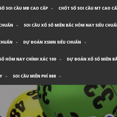
SỐ SOI CẦU MB CAO CẤP
CHỐT SỐ SOI CẦU MT CAO CẤ
 CHUẨN
SOI CẦU XỔ SỐ MIỀN BẮC HÔM NAY SIÊU CHUẨ
CHUẨN
DỰ ĐOÁN XSMN SIÊU CHUẨN
 SỐ HÔM NAY CHÍNH XÁC 100
DỰ ĐOÁN XỔ SỐ MIỀN BẮ
Y
SOI CẦU MIỄN PHÍ 888