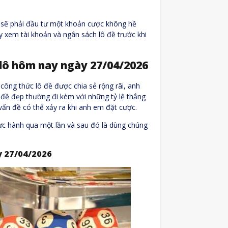
 sẽ phải đầu tư một khoản cược không hề
 xem tài khoản và ngân sách lô đề trước khi
 lô hôm nay ngày 27/04/2026
 công thức lô đề được chia sẻ rộng rãi, anh
đề đẹp thường đi kèm với những tỷ lệ thắng
ấn đề có thể xảy ra khi anh em đặt cược.
ực hành qua một lần và sau đó là dùng chúng
y 27/04/2026