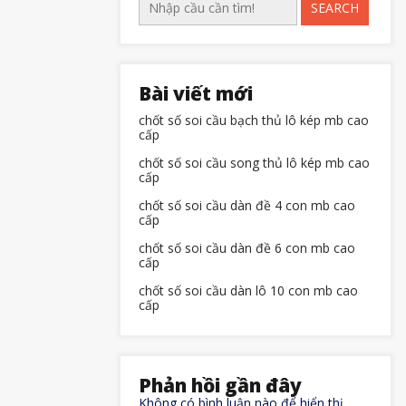
SEARCH
Bài viết mới
chốt số soi cầu bạch thủ lô kép mb cao
cấp
chốt số soi cầu song thủ lô kép mb cao
cấp
chốt số soi cầu dàn đề 4 con mb cao
cấp
chốt số soi cầu dàn đề 6 con mb cao
cấp
chốt số soi cầu dàn lô 10 con mb cao
cấp
Phản hồi gần đây
Không có bình luận nào để hiển thị.