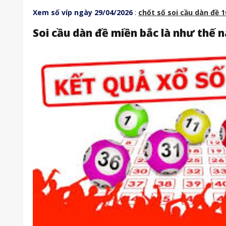
Xem số víp ngày 29/04/2026
:
chốt số soi cầu dàn đề 
Soi cầu dàn đề miền bắc là như thế 