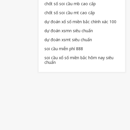
chốt số soi cầu mb cao cấp
chốt số soi cầu mt cao cấp
dự đoán xổ số miền bắc chính xác 100
dự đoán xsmn siêu chuẩn
dự đoán xsmt siêu chuẩn
soi cầu miễn phí 888
soi cầu xổ số miền bắc hôm nay siêu
chuẩn