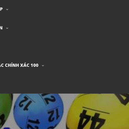
P
N
C CHÍNH XÁC 100