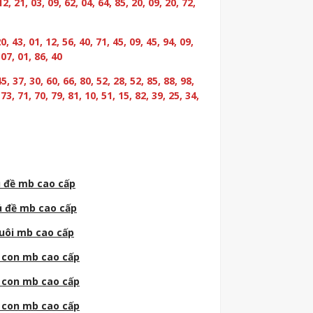
12, 21, 03, 09, 62, 04, 64, 85, 20, 09, 20, 72,
0, 43, 01, 12, 56, 40, 71, 45, 09, 45, 94, 09,
 07, 01, 86, 40
45, 37, 30, 60, 66, 80, 52, 28, 52, 85, 88, 98,
 73, 71, 70, 79, 81, 10, 51, 15, 82, 39, 25, 34,
ủ đề mb cao cấp
ủ đề mb cao cấp
đuôi mb cao cấp
4 con mb cao cấp
6 con mb cao cấp
8 con mb cao cấp