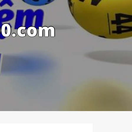
0
0
.
c
o
m