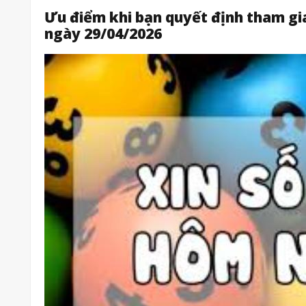
Ưu điểm khi bạn quyết định tham gia
ngày 29/04/2026