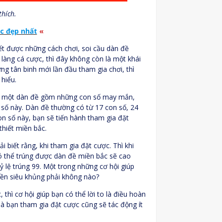
thích.
c đẹp nhất
«
ết được những cách chơi, soi cầu dàn đề
 làng cá cược, thì đây không còn là một khái
ng tân binh mới lần đầu tham gia chơi, thì
 hiểu.
 ra một dàn đề gồm những con số may mắn,
 số này. Dàn đề thường có từ 17 con số, 24
n số này, bạn sẽ tiến hành tham gia đặt
thiết miền bắc.
i biết rằng, khi tham gia đặt cược. Thì khi
có thể trúng được dàn đề miền bắc sẽ cao
 lệ trúng 99. Một trong những cơ hội giúp
ền siêu khủng phải không nào?
thì cơ hội giúp bạn có thể lời to là điều hoàn
mà bạn tham gia đặt cược cũng sẽ tác động ít