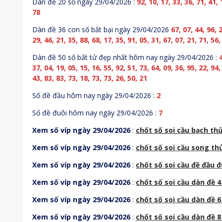
Dàn đề 20 số ngày 29/04/2026 :
92, 10, 17, 33, 36, 71, 41, 
78
Dàn đề 36 con số bất bại ngày 29/04/2026
67, 07, 44, 96, 2
29, 46, 21, 35, 88, 68, 17, 35, 91, 05, 31, 67, 07, 21, 71, 56,
Dàn đề 50 số bất tử đẹp nhất hôm nay ngày 29/04/2026 :
37, 04, 19, 05, 15, 16, 55, 92, 51, 73, 64, 09, 36, 95, 22, 94,
43, 83, 83, 73, 18, 73, 73, 26, 50, 21
Số đề đầu hôm nay ngày 29/04/2026 :
2
Số đề đuôi hôm nay ngày 29/04/2026 :
7
Xem số víp ngày 29/04/2026
:
chốt số soi cầu bạch th
Xem số víp ngày 29/04/2026
:
chốt số soi cầu song th
Xem số víp ngày 29/04/2026
:
chốt số soi cầu đề đầu 
Xem số víp ngày 29/04/2026
:
chốt số soi cầu dàn đề 
Xem số víp ngày 29/04/2026
:
chốt số soi cầu dàn đề 
Xem số víp ngày 29/04/2026
:
chốt số soi cầu dàn đề 