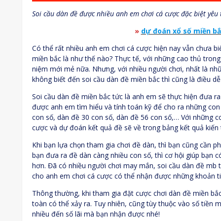
Soi cầu dàn đề được nhiều anh em chơi cá cược đặc biệt yêu 
»
dự đoán xổ số miền bắ
Có thể rất nhiều anh em chơi cá cược hiện nay vẫn chưa bi
miền bắc là như thế nào? Thực tế, với những cao thủ trong
niệm mới mẻ nữa. Nhưng, với nhiều người chơi, nhất là nhữ
không biết đến soi cầu dàn đề miền bắc thì cũng là điều dễ
Soi cầu dàn đề miền bắc tức là anh em sẽ thực hiện đưa
được anh em tìm hiểu và tính toán kỹ để cho ra những con
con số, dàn đề 30 con số, dàn đề 56 con số,… Với những co
cược và dự đoán kết quả đề sẽ về trong bảng kết quả kiến 
Khi bạn lựa chọn tham gia chơi đề dàn, thì bạn cũng cần phả
bạn đưa ra đề dàn càng nhiều con số, thì cơ hội giúp bạn 
hơn. Đã có nhiều người chơi may mắn, soi cầu dàn đề mb tỷ
cho anh em chơi cá cược có thể nhận được những khoản ti
Thông thường, khi tham gia đặt cược chơi dàn đề miền bắc, 
toàn có thể xảy ra. Tuy nhiên, cũng tùy thuộc vào số tiền 
nhiều đến số lãi mà bạn nhận được nhé!