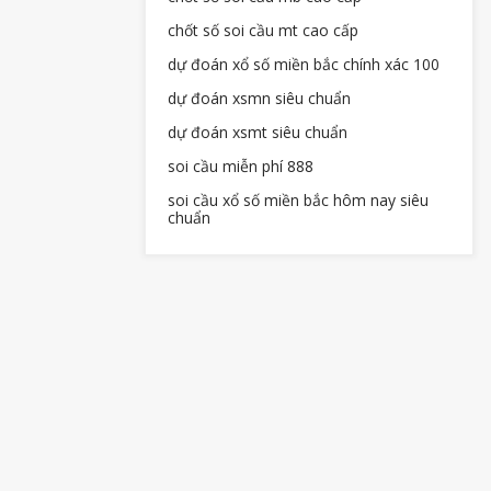
chốt số soi cầu mt cao cấp
dự đoán xổ số miền bắc chính xác 100
dự đoán xsmn siêu chuẩn
dự đoán xsmt siêu chuẩn
soi cầu miễn phí 888
soi cầu xổ số miền bắc hôm nay siêu
chuẩn