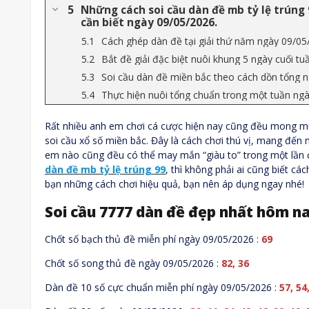
Những cách soi cầu dàn đề mb tỷ lệ trúng
cần biết ngày 09/05/2026.
Cách ghép dàn đề tại giải thứ năm ngày 09/05
Bắt đề giải đặc biệt nuôi khung 5 ngày cuối t
Soi cầu dàn đề miền bắc theo cách dồn tổng 
Thực hiện nuôi tổng chuẩn trong một tuần ng
Rất nhiều anh em chơi cá cược hiện nay cũng đều mong mu
soi cầu xổ số miền bắc. Đây là cách chơi thú vị, mang đến 
em nào cũng đều có thể may mắn “giàu to” trong một lần
dàn đề mb tỷ lệ trúng 99
, thì không phải ai cũng biết các
bạn những cách chơi hiệu quả, bạn nên áp dụng ngay nhé!
Soi cầu 7777 dàn đề đẹp nhất hôm n
Chốt số bạch thủ đề miễn phí ngày 09/05/2026 :
69
Chốt số song thủ đề ngày 09/05/2026 :
82, 36
Dàn đề 10 số cực chuẩn miễn phí ngày 09/05/2026 :
57, 54,