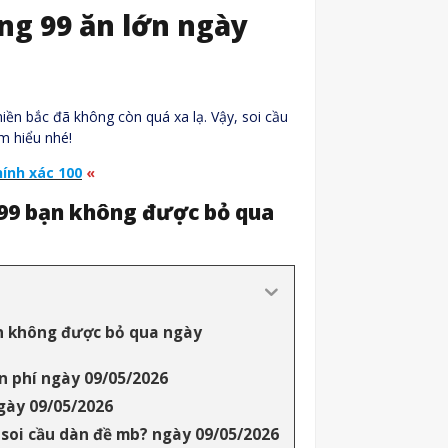
úng 99 ăn lớn ngày
miền bắc đã không còn quá xa lạ. Vậy, soi cầu
m hiểu nhé!
hính xác 100
«
g 99 bạn không được bỏ qua
bạn không được bỏ qua ngày
n phí ngày 09/05/2026
gày 09/05/2026
 soi cầu dàn đề mb? ngày 09/05/2026