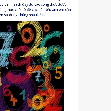
i có danh sách đầy đủ các công thức được
công thức chốt lô đề cực dễ. Nếu anh em cần
nên sử dụng chúng như thế nào.