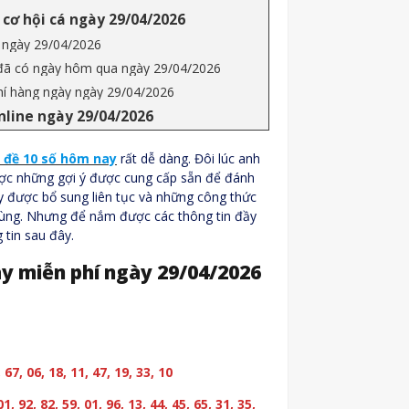
 cơ hội cá ngày 29/04/2026
a ngày 29/04/2026
 đã có ngày hôm qua ngày 29/04/2026
hí hàng ngày ngày 29/04/2026
nline ngày 29/04/2026
n đề 10 số hôm nay
rất dễ dàng. Đôi lúc anh
ược những gợi ý được cung cấp sẵn để đánh
 được bổ sung liên tục và những công thức
 cùng. Nhưng để nắm được các thông tin đầy
 tin sau đây.
ay miễn phí ngày 29/04/2026
 67, 06, 18, 11, 47, 19, 33, 10
01, 92, 82, 59, 01, 96, 13, 44, 45, 65, 31, 35,