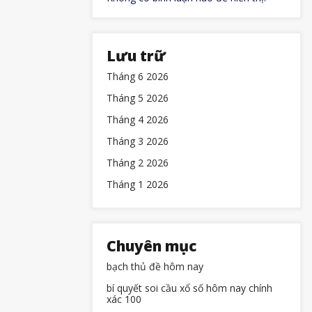
Lưu trữ
Tháng 6 2026
Tháng 5 2026
Tháng 4 2026
Tháng 3 2026
Tháng 2 2026
Tháng 1 2026
Chuyên mục
bạch thủ đề hôm nay
bí quyết soi cầu xổ số hôm nay chính
xác 100