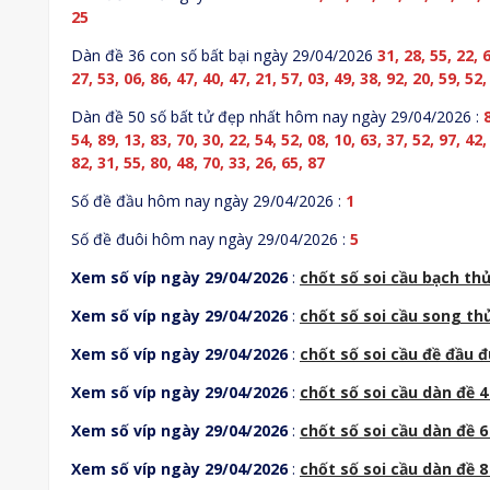
25
Dàn đề 36 con số bất bại ngày 29/04/2026
31, 28, 55, 22, 6
27, 53, 06, 86, 47, 40, 47, 21, 57, 03, 49, 38, 92, 20, 59, 52,
Dàn đề 50 số bất tử đẹp nhất hôm nay ngày 29/04/2026 :
54, 89, 13, 83, 70, 30, 22, 54, 52, 08, 10, 63, 37, 52, 97, 42,
82, 31, 55, 80, 48, 70, 33, 26, 65, 87
Số đề đầu hôm nay ngày 29/04/2026 :
1
Số đề đuôi hôm nay ngày 29/04/2026 :
5
Xem số víp ngày 29/04/2026
:
chốt số soi cầu bạch th
Xem số víp ngày 29/04/2026
:
chốt số soi cầu song th
Xem số víp ngày 29/04/2026
:
chốt số soi cầu đề đầu 
Xem số víp ngày 29/04/2026
:
chốt số soi cầu dàn đề 
Xem số víp ngày 29/04/2026
:
chốt số soi cầu dàn đề 
Xem số víp ngày 29/04/2026
:
chốt số soi cầu dàn đề 