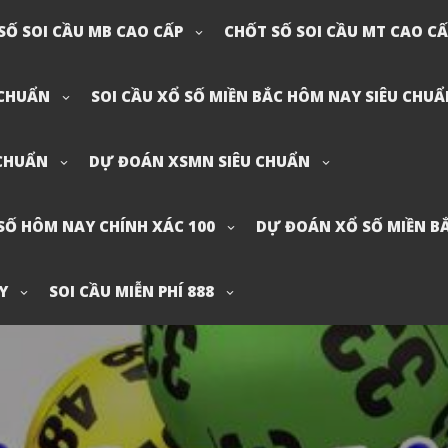
SỐ SOI CẦU MB CAO CẤP
CHỐT SỐ SOI CẦU MT CAO CẤ
 CHUẨN
SOI CẦU XỔ SỐ MIỀN BẮC HÔM NAY SIÊU CHUẨ
CHUẨN
DỰ ĐOÁN XSMN SIÊU CHUẨN
 SỐ HÔM NAY CHÍNH XÁC 100
DỰ ĐOÁN XỔ SỐ MIỀN BẮ
Y
SOI CẦU MIỄN PHÍ 888