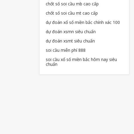
chốt số soi cầu mb cao cấp
chốt số soi cầu mt cao cấp
dự đoán xổ số miền bắc chính xác 100
dự đoán xsmn siêu chuẩn
dự đoán xsmt siêu chuẩn
soi cầu miễn phí 888
soi cầu xổ số miền bắc hôm nay siêu
chuẩn