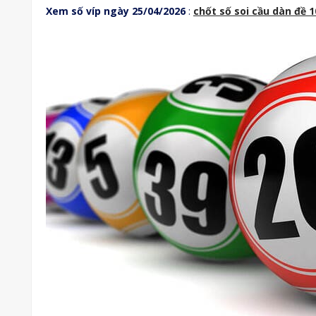
Xem số víp ngày 25/04/2026
:
chốt số soi cầu dàn đề 