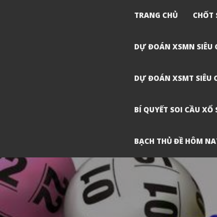
Skip
to
TRANG CHỦ
CHỐT 
content
DỰ ĐOÁN XSMN SIÊU
DỰ ĐOÁN XSMT SIÊU 
BÍ QUYẾT SOI CẦU XỔ
BẠCH THỦ ĐỀ HÔM NA