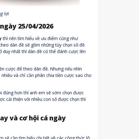
g lợi
 ngày 25/04/2026
y
thì nên tìm hiểu về ưu điểm cũng như
 theo dàn đề sẽ gồm những tùy chọn số đề
 duy nhất thì dàn đề có thể đánh cược lên
tiền cược để theo dàn đề. Nhưng nếu nhìn
nhiều và chỉ cần phân chia tiền cược sao cho
 nói đúng hơn thì anh em sẽ sớm chọn được
ợc cải thiện với nhiều con số được chọn thì
ay và cơ hội cá ngày
m sẽ cần tìm hiểu chi tiết về các công thức lô