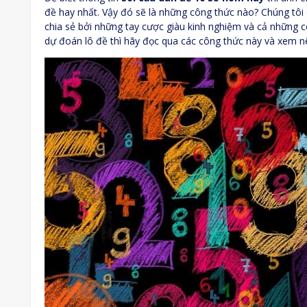
đề hay nhất. Vậy đó sẽ là những công thức nào? Chúng tô
chia sẻ bởi những tay cược giàu kinh nghiệm và cả những 
dự đoán lô đề thì hãy đọc qua các công thức này và xem 