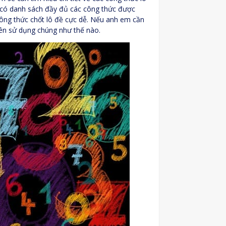
i có danh sách đầy đủ các công thức được
công thức chốt lô đề cực dễ. Nếu anh em cần
nên sử dụng chúng như thế nào.