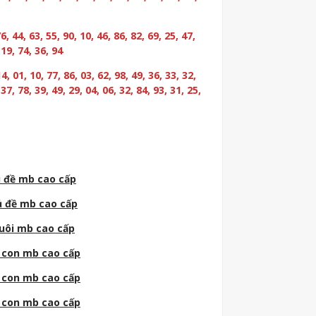
6, 44, 63, 55, 90, 10, 46, 86, 82, 69, 25, 47,
 19, 74, 36, 94
14, 01, 10, 77, 86, 03, 62, 98, 49, 36, 33, 32,
 37, 78, 39, 49, 29, 04, 06, 32, 84, 93, 31, 25,
ủ đề mb cao cấp
ủ đề mb cao cấp
đuôi mb cao cấp
4 con mb cao cấp
6 con mb cao cấp
8 con mb cao cấp