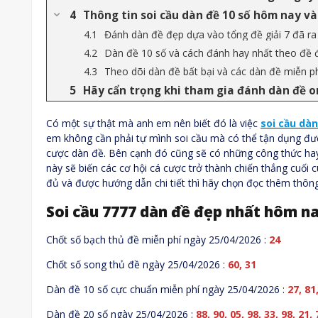
Thông tin soi cầu dàn đề 10 số hôm nay và
Đánh dàn đề đẹp dựa vào tổng đề giải 7 đã r
Dàn đề 10 số và cách đánh hay nhất theo đề
Theo dõi dàn đề bất bại và các dàn đề miễn p
Hãy cẩn trọng khi tham gia đánh dàn đề o
Có một sự thật mà anh em nên biết đó là việc
soi cầu dà
em không cần phải tự mình soi cầu mà có thể tận dụng đ
cược dàn đề. Bên cạnh đó cũng sẽ có những công thức hay
này sẽ biến các cơ hội cá cược trở thành chiến thắng cuối
đủ và được hướng dẫn chi tiết thì hãy chọn đọc thêm thông
Soi cầu 7777 dàn đề đẹp nhất hôm n
Chốt số bạch thủ đề miễn phí ngày 25/04/2026 :
24
Chốt số song thủ đề ngày 25/04/2026 :
60, 31
Dàn đề 10 số cực chuẩn miễn phí ngày 25/04/2026 :
27, 81,
Dàn đề 20 số ngày 25/04/2026 :
88, 90, 05, 98, 33, 98, 21, 