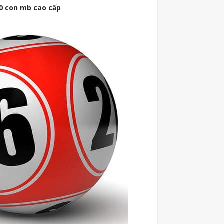
10 con mb cao cấp