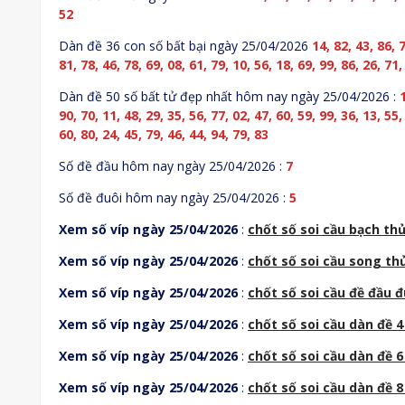
52
Dàn đề 36 con số bất bại ngày 25/04/2026
14, 82, 43, 86, 7
81, 78, 46, 78, 69, 08, 61, 79, 10, 56, 18, 69, 99, 86, 26, 71,
Dàn đề 50 số bất tử đẹp nhất hôm nay ngày 25/04/2026 :
90, 70, 11, 48, 29, 35, 56, 77, 02, 47, 60, 59, 99, 36, 13, 55,
60, 80, 24, 45, 79, 46, 44, 94, 79, 83
Số đề đầu hôm nay ngày 25/04/2026 :
7
Số đề đuôi hôm nay ngày 25/04/2026 :
5
Xem số víp ngày 25/04/2026
:
chốt số soi cầu bạch th
Xem số víp ngày 25/04/2026
:
chốt số soi cầu song th
Xem số víp ngày 25/04/2026
:
chốt số soi cầu đề đầu 
Xem số víp ngày 25/04/2026
:
chốt số soi cầu dàn đề 
Xem số víp ngày 25/04/2026
:
chốt số soi cầu dàn đề 
Xem số víp ngày 25/04/2026
:
chốt số soi cầu dàn đề 