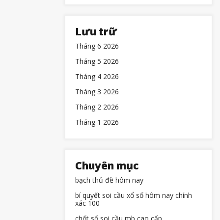
Lưu trữ
Tháng 6 2026
Tháng 5 2026
Tháng 4 2026
Tháng 3 2026
Tháng 2 2026
Tháng 1 2026
Chuyên mục
bạch thủ đề hôm nay
bí quyết soi cầu xổ số hôm nay chính
xác 100
chốt số soi cầu mb cao cấp