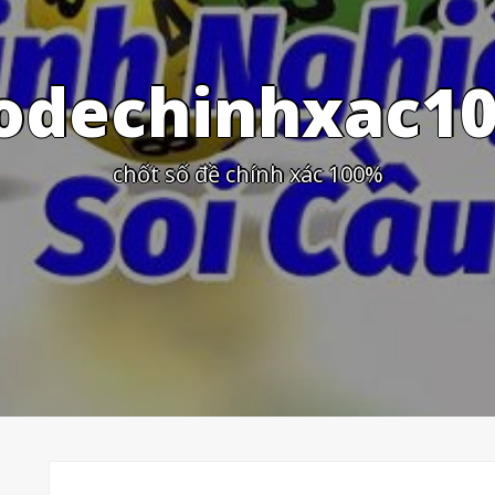
o
d
e
c
h
i
n
h
x
a
c
1
c
h
ố
t
s
ố
đ
ề
c
h
í
n
h
x
á
c
1
0
0
%