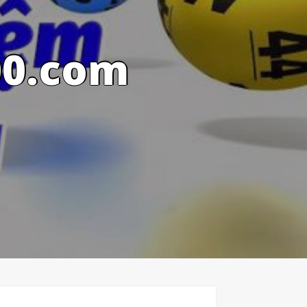
0
0
.
c
o
m