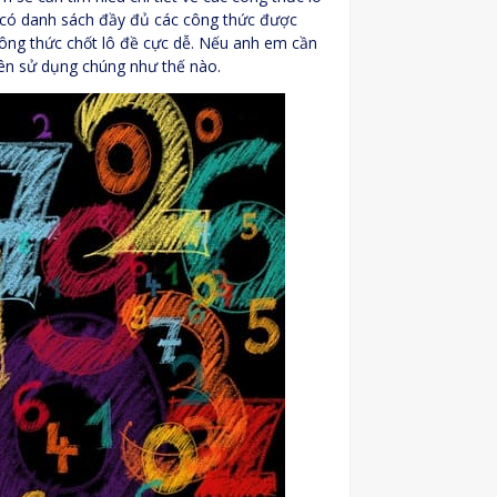
i có danh sách đầy đủ các công thức được
công thức chốt lô đề cực dễ. Nếu anh em cần
nên sử dụng chúng như thế nào.