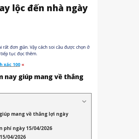
nay lộc đến nhà ngày
 rất đơn giản. Vậy cách soi cầu được chọn ở
 tiếp tục đọc thêm.
h xác 100
«
m nay giúp mang về thắng
giúp mang về thắng lợi ngày
n phí ngày 15/04/2026
 15/04/2026