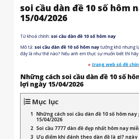
soi cầu dàn đề 10 số hôm 
15/04/2026
Từ khoá chính:
soi cầu dàn đề 10 số hôm nay
Mô tả:
soi cầu dàn đề 10 số hôm nay
tưởng khó nhưng lại
đây là như thế nào? Nếu anh em thực sự muốn biết thì hãy
»
trang web số đề chín
Những cách soi cầu dàn đề 10 số hô
lợi ngày 15/04/2026
Mục lục
Những cách soi cầu dàn đề 10 số hôm nay 
15/04/2026
Soi cầu 7777 dàn đề đẹp nhất hôm nay miễ
Ưu điểm khi đánh theo dàn đề là gì? ngày