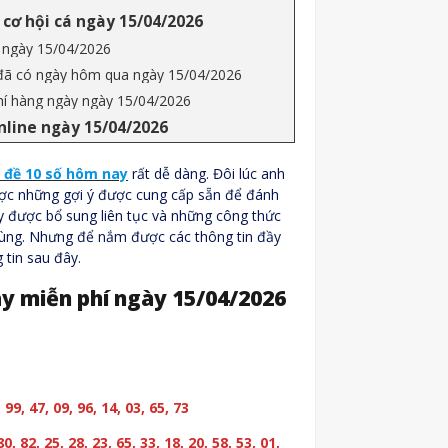
 cơ hội cá ngày 15/04/2026
a ngày 15/04/2026
 đã có ngày hôm qua ngày 15/04/2026
hí hàng ngày ngày 15/04/2026
nline ngày 15/04/2026
n đề 10 số hôm nay
rất dễ dàng. Đôi lúc anh
ược những gợi ý được cung cấp sẵn để đánh
 được bổ sung liên tục và những công thức
 cùng. Nhưng để nắm được các thông tin đầy
 tin sau đây.
ay miễn phí ngày 15/04/2026
 99, 47, 09, 96, 14, 03, 65, 73
80, 82, 25, 28, 23, 65, 33, 18, 20, 58, 53, 01,