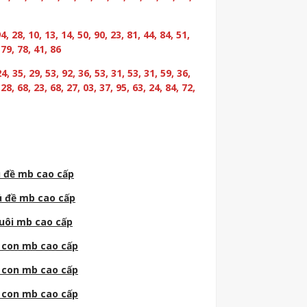
4, 28, 10, 13, 14, 50, 90, 23, 81, 44, 84, 51,
 79, 78, 41, 86
24, 35, 29, 53, 92, 36, 53, 31, 53, 31, 59, 36,
 28, 68, 23, 68, 27, 03, 37, 95, 63, 24, 84, 72,
ủ đề mb cao cấp
ủ đề mb cao cấp
đuôi mb cao cấp
4 con mb cao cấp
6 con mb cao cấp
8 con mb cao cấp