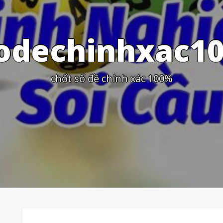
o
d
e
c
h
i
n
h
x
a
c
1
c
h
ố
t
s
ố
đ
ề
c
h
í
n
h
x
á
c
1
0
0
%