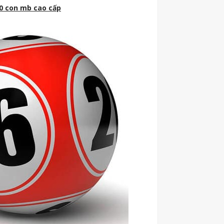
10 con mb cao cấp