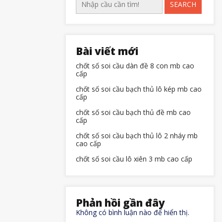
SEARCH
Bài viết mới
chốt số soi cầu dàn đề 8 con mb cao
cấp
chốt số soi cầu bạch thủ lô kép mb cao
cấp
chốt số soi cầu bạch thủ đề mb cao
cấp
chốt số soi cầu bạch thủ lô 2 nháy mb
cao cấp
chốt số soi cầu lô xiên 3 mb cao cấp
Phản hồi gần đây
Không có bình luận nào để hiển thị.