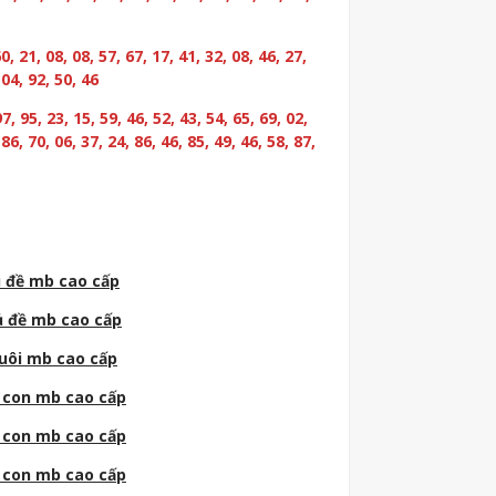
0, 21, 08, 08, 57, 67, 17, 41, 32, 08, 46, 27,
 04, 92, 50, 46
97, 95, 23, 15, 59, 46, 52, 43, 54, 65, 69, 02,
 86, 70, 06, 37, 24, 86, 46, 85, 49, 46, 58, 87,
ủ đề mb cao cấp
ủ đề mb cao cấp
đuôi mb cao cấp
4 con mb cao cấp
6 con mb cao cấp
8 con mb cao cấp