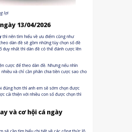
g lợi
 ngày 13/04/2026
y
thì nên tìm hiểu về ưu điểm cũng như
 theo dàn đề sẽ gồm những tùy chọn số đề
 duy nhất thì dàn đề có thể đánh cược lên
tiền cược để theo dàn đề. Nhưng nếu nhìn
nhiều và chỉ cần phân chia tiền cược sao cho
 nói đúng hơn thì anh em sẽ sớm chọn được
ợc cải thiện với nhiều con số được chọn thì
ay và cơ hội cá ngày
m sẽ cần tìm hiểu chi tiết về các công thức lô