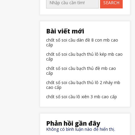
SEARCH
Bài viết mới
chốt số soi cầu dàn đề 8 con mb cao
cấp
chốt số soi cầu bạch thủ lô kép mb cao
cấp
chốt số soi cầu bạch thủ đề mb cao
cấp
chốt số soi cầu bạch thủ lô 2 nháy mb
cao cấp
chốt số soi cầu lô xiên 3 mb cao cấp
Phản hồi gần đây
Không có bình luận nào để hiển thị.