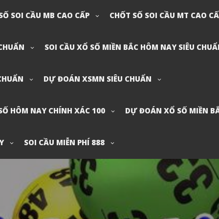
SỐ SOI CẦU MB CAO CẤP
CHỐT SỐ SOI CẦU MT CAO CẤ
 CHUẨN
SOI CẦU XỔ SỐ MIỀN BẮC HÔM NAY SIÊU CHUẨ
CHUẨN
DỰ ĐOÁN XSMN SIÊU CHUẨN
 SỐ HÔM NAY CHÍNH XÁC 100
DỰ ĐOÁN XỔ SỐ MIỀN BẮ
Y
SOI CẦU MIỄN PHÍ 888