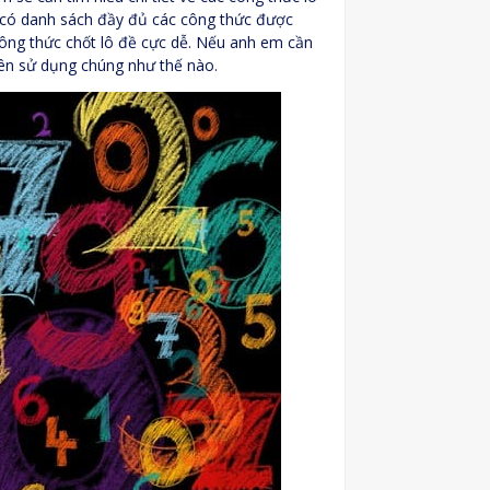
i có danh sách đầy đủ các công thức được
công thức chốt lô đề cực dễ. Nếu anh em cần
nên sử dụng chúng như thế nào.