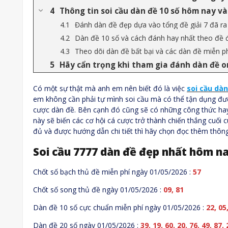
Thông tin soi cầu dàn đề 10 số hôm nay và
Đánh dàn đề đẹp dựa vào tổng đề giải 7 đã r
Dàn đề 10 số và cách đánh hay nhất theo đề
Theo dõi dàn đề bất bại và các dàn đề miễn p
Hãy cẩn trọng khi tham gia đánh dàn đề o
Có một sự thật mà anh em nên biết đó là việc
soi cầu dà
em không cần phải tự mình soi cầu mà có thể tận dụng đ
cược dàn đề. Bên cạnh đó cũng sẽ có những công thức hay
này sẽ biến các cơ hội cá cược trở thành chiến thắng cuối
đủ và được hướng dẫn chi tiết thì hãy chọn đọc thêm thông
Soi cầu 7777 dàn đề đẹp nhất hôm n
Chốt số bạch thủ đề miễn phí ngày 01/05/2026 :
57
Chốt số song thủ đề ngày 01/05/2026 :
09, 81
Dàn đề 10 số cực chuẩn miễn phí ngày 01/05/2026 :
22, 05,
Dàn đề 20 số ngày 01/05/2026 :
39, 19, 60, 20, 76, 49, 87, 