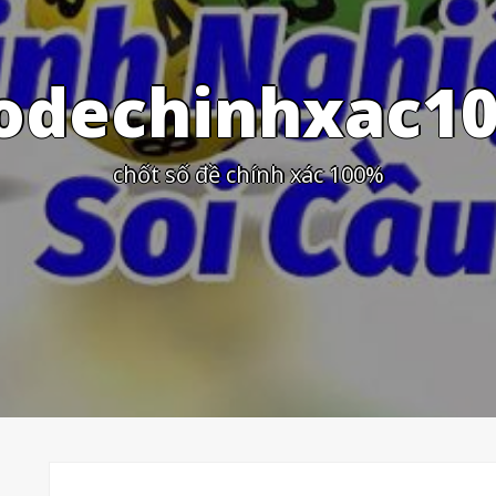
o
d
e
c
h
i
n
h
x
a
c
1
c
h
ố
t
s
ố
đ
ề
c
h
í
n
h
x
á
c
1
0
0
%