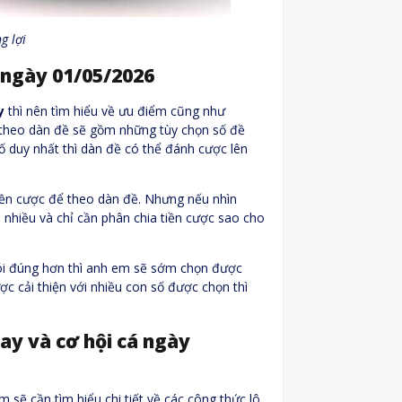
g lợi
 ngày 01/05/2026
y
thì nên tìm hiểu về ưu điểm cũng như
 theo dàn đề sẽ gồm những tùy chọn số đề
 duy nhất thì dàn đề có thể đánh cược lên
tiền cược để theo dàn đề. Nhưng nếu nhìn
nhiều và chỉ cần phân chia tiền cược sao cho
 nói đúng hơn thì anh em sẽ sớm chọn được
ợc cải thiện với nhiều con số được chọn thì
ay và cơ hội cá ngày
m sẽ cần tìm hiểu chi tiết về các công thức lô