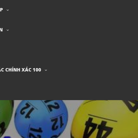
P
N
C CHÍNH XÁC 100