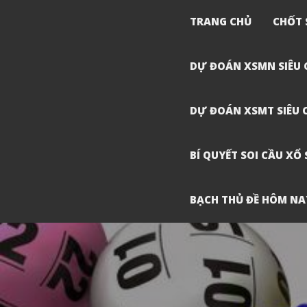
Skip
to
TRANG CHỦ
CHỐT 
content
DỰ ĐOÁN XSMN SIÊU
DỰ ĐOÁN XSMT SIÊU 
BÍ QUYẾT SOI CẦU XỔ
BẠCH THỦ ĐỀ HÔM NA