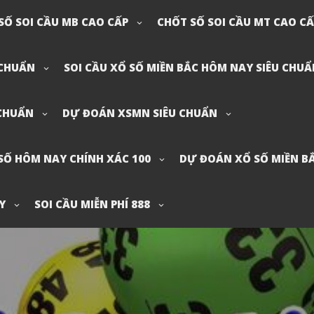
SỐ SOI CẦU MB CAO CẤP
CHỐT SỐ SOI CẦU MT CAO CẤ
 CHUẨN
SOI CẦU XỔ SỐ MIỀN BẮC HÔM NAY SIÊU CHUẨ
CHUẨN
DỰ ĐOÁN XSMN SIÊU CHUẨN
 SỐ HÔM NAY CHÍNH XÁC 100
DỰ ĐOÁN XỔ SỐ MIỀN BẮ
Y
SOI CẦU MIỄN PHÍ 888