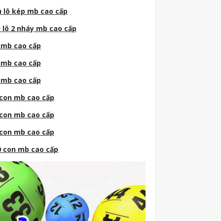
ủ lô kép mb cao cấp
ủ lô 2 nháy mb cao cấp
2 mb cao cấp
3 mb cao cấp
4 mb cao cấp
4 con mb cao cấp
6 con mb cao cấp
8 con mb cao cấp
10 con mb cao cấp