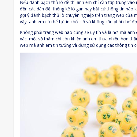
Nếu đánh bạch thủ lô đề thì anh em chỉ cần tập trung vào
đến các dàn đề, thống kê lô gan hay bất cứ thông tin nào 
gợi ý đánh bạch thủ lô chuyên nghiệp trên trang web của m
vậy, anh em có thể tự tin chốt số và không cần phải chờ đ
Không phải trang web nào cũng sẽ uy tín và là nơi mà anh 
xác, một số thậm chí còn khiến anh em thua nhiều hơn thắn
web mà anh em tin tưởng và đừng sử dụng các thông tin có