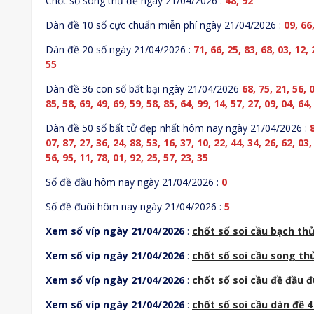
Chốt số song thủ đề ngày 21/04/2026 :
48, 92
Dàn đề 10 số cực chuẩn miễn phí ngày 21/04/2026 :
09, 66,
Dàn đề 20 số ngày 21/04/2026 :
71, 66, 25, 83, 68, 03, 12, 
55
Dàn đề 36 con số bất bại ngày 21/04/2026
68, 75, 21, 56, 0
85, 58, 69, 49, 69, 59, 58, 85, 64, 99, 14, 57, 27, 09, 04, 64,
Dàn đề 50 số bất tử đẹp nhất hôm nay ngày 21/04/2026 :
07, 87, 27, 36, 24, 88, 53, 16, 37, 10, 22, 44, 34, 26, 62, 03,
56, 95, 11, 78, 01, 92, 25, 57, 23, 35
Số đề đầu hôm nay ngày 21/04/2026 :
0
Số đề đuôi hôm nay ngày 21/04/2026 :
5
Xem số víp ngày 21/04/2026
:
chốt số soi cầu bạch th
Xem số víp ngày 21/04/2026
:
chốt số soi cầu song th
Xem số víp ngày 21/04/2026
:
chốt số soi cầu đề đầu 
Xem số víp ngày 21/04/2026
:
chốt số soi cầu dàn đề 