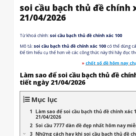
soi cầu bạch thủ đề chính 
21/04/2026
Từ khoá chính:
soi cầu bạch thủ đề chính xác 100
Mô tả:
soi cầu bạch thủ đề chính xác 100
có thể dùng cá
Để tìm hiểu cụ thể hơn về các công thức này thì hãy đọc th
»
chốt số đề hôm nay ch
Làm sao để soi cầu bạch thủ đề chín
tiết ngày 21/04/2026
Mục lục
Làm sao để soi cầu bạch thủ đề chính xác 
21/04/2026
Soi cầu 7777 dàn đề đẹp nhất hôm nay miễ
Những cách hay khi soi cầu bạch thủ đề c