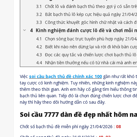
Chốt lô và đánh bạch thủ theo gợi ý có sẵn tr
Bắt bạch thủ lô kép cực hiệu quả ngày 21/04/
Công thức khuyết góc hình chữ nhật và cách 
Kinh nghiệm đánh cược lô đề và chơi mỗi 
Chọn sòng bạc trực tuyến phù hợp ngày 21/04
Biết khi nào nên dừng lại và rời đi khỏi bàn c
Đọc các quy tắc và chiến lược chơi bạch thủ 
Nhận tiền thưởng nếu có từ nhà cái mà anh e
Việc
soi cầu bạch thủ đề chính xác 100
gần như rất khó 
tay cược có kinh nghiệm. Tuy nhiên, những kinh nghiệm nà
thêm theo thời gian. Anh em hãy cố gắng tìm hiểu thông tin
bạch thủ liên quan. Tiếp đó là chọn đúng chiến lược chơi đ
này thì hãy theo dõi hướng dẫn có sau đây.
Soi cầu 7777 dàn đề đẹp nhất hôm n
Chốt số bạch thủ đề miễn phí ngày 21/04/2026 :
08