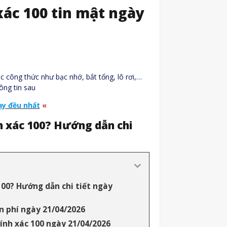
xác 100 tin mật ngày
c công thức như bạc nhớ, bắt tổng, lô rơi,…
ông tin sau
ạy đều nhất
«
h xác 100? Hướng dẫn chi
100? Hướng dẫn chi tiết ngày
n phí ngày 21/04/2026
hính xác 100 ngày 21/04/2026