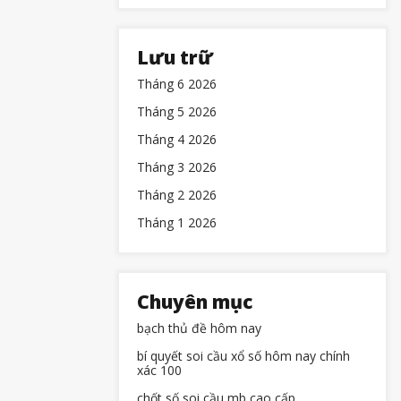
Lưu trữ
Tháng 6 2026
Tháng 5 2026
Tháng 4 2026
Tháng 3 2026
Tháng 2 2026
Tháng 1 2026
Chuyên mục
bạch thủ đề hôm nay
bí quyết soi cầu xổ số hôm nay chính
xác 100
chốt số soi cầu mb cao cấp