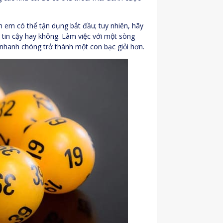
 em có thể tận dụng bắt đầu; tuy nhiên, hãy
tin cậy hay không. Làm việc với một sòng
 nhanh chóng trở thành một con bạc giỏi hơn.