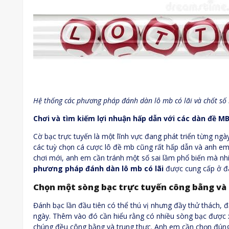
Hệ thống các phương pháp đánh dàn lô mb có lãi và chốt số
Chơi và tìm kiếm lợi nhuận hấp dẫn với các dàn đề M
Cờ bạc trực tuyến là một lĩnh vực đang phát triển từng ng
các tuỳ chọn cá cược lô đề mb cũng rất hấp dẫn và anh em 
chơi mới, anh em cần tránh một số sai lầm phổ biến mà n
phương pháp đánh dàn lô mb có lãi
được cung cấp ở đây
Chọn một sòng bạc trực tuyến công bằng và
Đánh bạc lần đầu tiên có thể thú vị nhưng đầy thử thách, đặ
ngày. Thêm vào đó cần hiểu rằng có nhiều sòng bạc được 
chúng đều công bằng và trung thực. Anh em cần chọn đúng