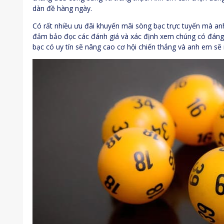
dàn đề hàng ngày.
Có rất nhiều ưu đãi khuyến mãi sòng bạc trực tuyến mà anh
đảm bảo đọc các đánh giá và xác định xem chúng có đáng 
bạc có uy tín sẽ nâng cao cơ hội chiến thắng và anh em sẽ