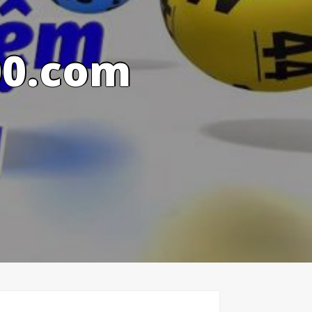
0
0
.
c
o
m