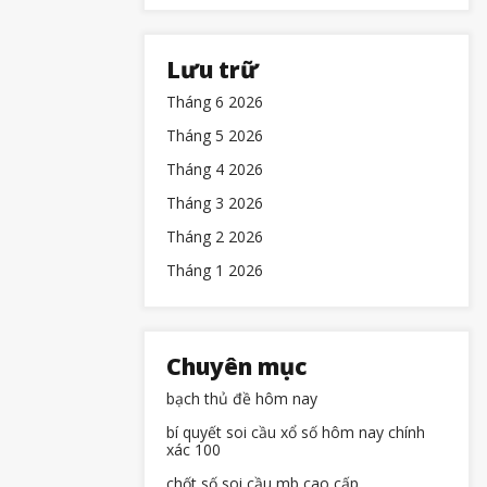
Lưu trữ
Tháng 6 2026
Tháng 5 2026
Tháng 4 2026
Tháng 3 2026
Tháng 2 2026
Tháng 1 2026
Chuyên mục
bạch thủ đề hôm nay
bí quyết soi cầu xổ số hôm nay chính
xác 100
chốt số soi cầu mb cao cấp