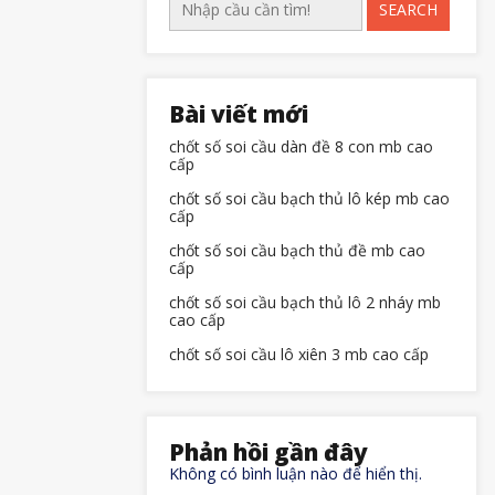
SEARCH
Bài viết mới
chốt số soi cầu dàn đề 8 con mb cao
cấp
chốt số soi cầu bạch thủ lô kép mb cao
cấp
chốt số soi cầu bạch thủ đề mb cao
cấp
chốt số soi cầu bạch thủ lô 2 nháy mb
cao cấp
chốt số soi cầu lô xiên 3 mb cao cấp
Phản hồi gần đây
Không có bình luận nào để hiển thị.