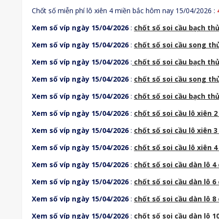
Chốt số miễn phí lô xiên 4 miền bắc hôm nay 15/04/2026 :
Xem số víp ngày 15/04/2026
:
chốt số soi cầu bạch th
Xem số víp ngày 15/04/2026
:
chốt số soi cầu song th
Xem số víp ngày 15/04/2026
:
chốt số soi cầu bạch th
Xem số víp ngày 15/04/2026
:
chốt số soi cầu song th
Xem số víp ngày 15/04/2026
:
chốt số soi cầu bạch th
Xem số víp ngày 15/04/2026
:
chốt số soi cầu lô xiên 
Xem số víp ngày 15/04/2026
:
chốt số soi cầu lô xiên 
Xem số víp ngày 15/04/2026
:
chốt số soi cầu lô xiên 
Xem số víp ngày 15/04/2026
:
chốt số soi cầu dàn lô 
Xem số víp ngày 15/04/2026
:
chốt số soi cầu dàn lô 
Xem số víp ngày 15/04/2026
:
chốt số soi cầu dàn lô 
Xem số víp ngày 15/04/2026
:
chốt số soi cầu dàn lô 