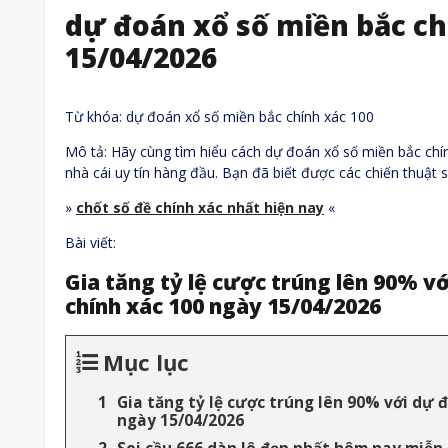
dự đoán xổ số miền bắc ch
15/04/2026
Từ khóa: dự đoán xổ số miền bắc chính xác 100
Mô tả: Hãy cùng tìm hiểu cách dự đoán xổ số miền bắc chí
nhà cái uy tín hàng đầu. Bạn đã biết được các chiến thuật 
»
chốt số đề chính xác nhất hiện nay
«
Bài viết:
Gia tăng tỷ lệ cược trúng lên 90% v
chính xác 100 ngày 15/04/2026
Mục lục
Gia tăng tỷ lệ cược trúng lên 90% với dự 
ngày 15/04/2026