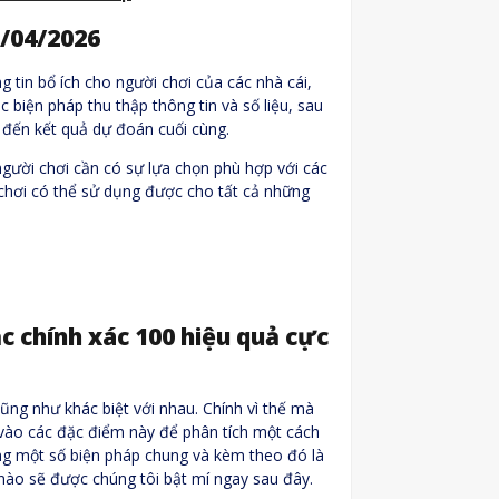
5/04/2026
in bổ ích cho người chơi của các nhà cái,
biện pháp thu thập thông tin và số liệu, sau
i đến kết quả dự đoán cuối cùng.
người chơi cần có sự lựa chọn phù hợp với các
chơi có thể sử dụng được cho tất cả những
 chính xác 100 hiệu quả cực
ng như khác biệt với nhau. Chính vì thế mà
 vào các đặc điểm này để phân tích một cách
ụng một số biện pháp chung và kèm theo đó là
nào sẽ được chúng tôi bật mí ngay sau đây.