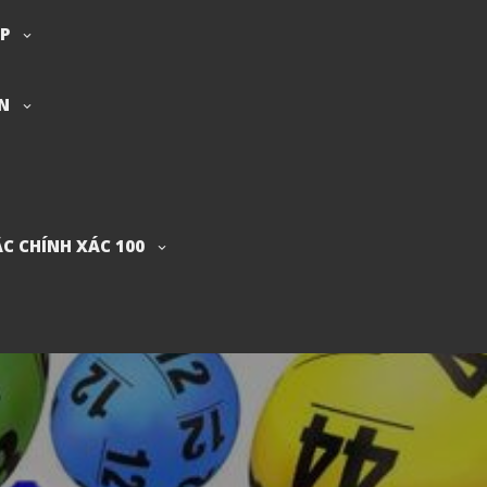
P
N
C CHÍNH XÁC 100