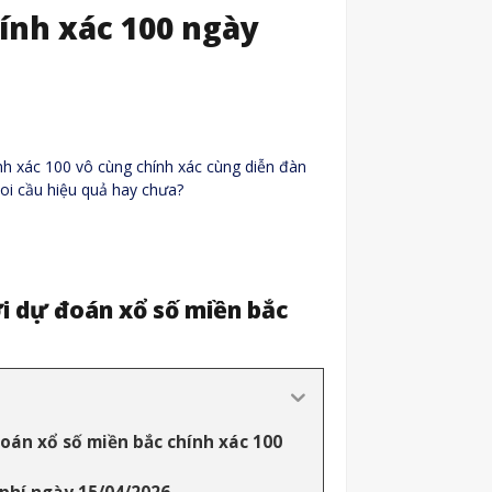
ính xác 100 ngày
nh xác 100 vô cùng chính xác cùng diễn đàn
soi cầu hiệu quả hay chưa?
ới dự đoán xổ số miền bắc
đoán xổ số miền bắc chính xác 100