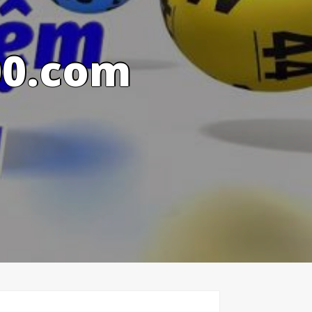
0
0
.
c
o
m