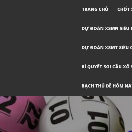
Skip
to
TRANG CHỦ
CHỐT 
content
DỰ ĐOÁN XSMN SIÊU
DỰ ĐOÁN XSMT SIÊU 
BÍ QUYẾT SOI CẦU XỔ
BẠCH THỦ ĐỀ HÔM NA