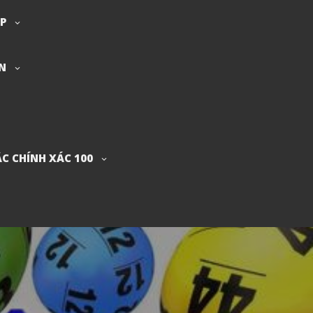
P
N
C CHÍNH XÁC 100