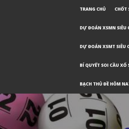
Skip
to
TRANG CHỦ
CHỐT 
content
DỰ ĐOÁN XSMN SIÊU
DỰ ĐOÁN XSMT SIÊU 
BÍ QUYẾT SOI CẦU XỔ
BẠCH THỦ ĐỀ HÔM NA