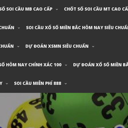
SỐ SOI CẦU MB CAO CẤP
CHỐT SỐ SOI CẦU MT CAO CẤ
 CHUẨN
SOI CẦU XỔ SỐ MIỀN BẮC HÔM NAY SIÊU CHUẨ
CHUẨN
DỰ ĐOÁN XSMN SIÊU CHUẨN
 SỐ HÔM NAY CHÍNH XÁC 100
DỰ ĐOÁN XỔ SỐ MIỀN BẮ
Y
SOI CẦU MIỄN PHÍ 888