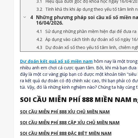
Hiệu quả dưới góc độ khoa học ngày 16/04/20
Tính khả thi khi áp dụng theo yếu tố tâm linh 
Những phương pháp soi cầu xổ số miền n
16/04/2026.
Sử dụng những phần mềm hiện đại để đưa ra 
Áp dụng vào cách tính dự đoán xổ số ngày 16
Dự đoán xổ số theo yếu tố tâm linh, chiêm n
Dự đoán kết quả xổ số miền nam
hôm nay là một trong
nhiều anh em chơi cá cược quan tâm. Bởi, khi mà bạn đưa 
đây là một cơ vàng giúp bạn có được một khoản tiền “siêu 
ra kết quả dự đoán có độ chính xác cao, thì bạn phải có đ
túi. Vậy, đó là những kinh nghiệm nào? Chúng ta hãy cùng t
SOI CẦU MIỄN PHÍ 888 MIỀN NAM
n
SOI CẦU MIỄN PHÍ 888 XỈU CHỦ MIỀN NAM
SOI CẦU MIỄN PHÍ 888 CẶP XỈU CHỦ MIỀN NAM
SOI CẦU MIỄN PHÍ 888 ĐẶC BIỆT MIỀN NAM