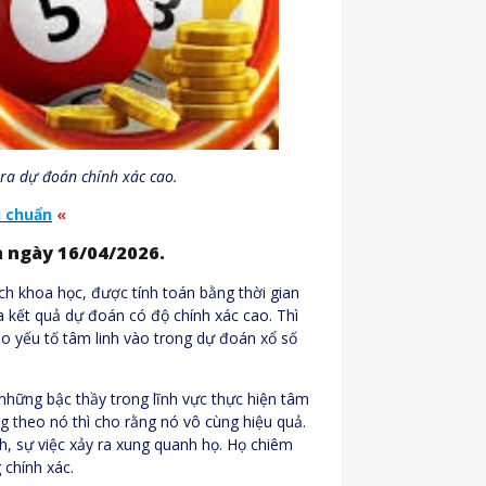
ra dự đoán chính xác cao.
 chuẩn
«
h ngày 16/04/2026.
h khoa học, được tính toán bằng thời gian
 kết quả dự đoán có độ chính xác cao. Thì
eo yếu tố tâm linh vào trong dự đoán xổ số
những bậc thầy trong lĩnh vực thực hiện tâm
g theo nó thì cho rằng nó vô cùng hiệu quả.
h, sự việc xảy ra xung quanh họ. Họ chiêm
chính xác.