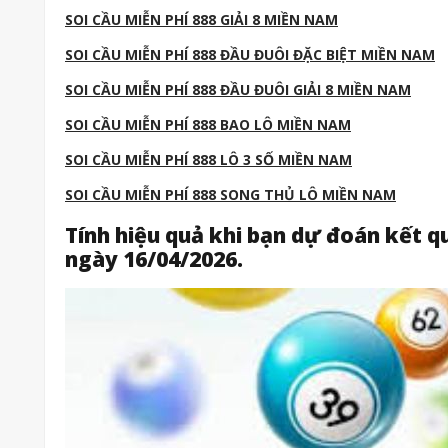
SOI CẦU MIỄN PHÍ 888 GIẢI 8 MIỀN NAM
SOI CẦU MIỄN PHÍ 888 ĐẦU ĐUÔI ĐẶC BIỆT MIỀN NAM
SOI CẦU MIỄN PHÍ 888 ĐẦU ĐUÔI GIẢI 8 MIỀN NAM
SOI CẦU MIỄN PHÍ 888 BAO LÔ MIỀN NAM
SOI CẦU MIỄN PHÍ 888 LÔ 3 SỐ MIỀN NAM
SOI CẦU MIỄN PHÍ 888 SONG THỦ LÔ MIỀN NAM
Tính hiệu quả khi bạn dự đoán kết 
ngày 16/04/2026.