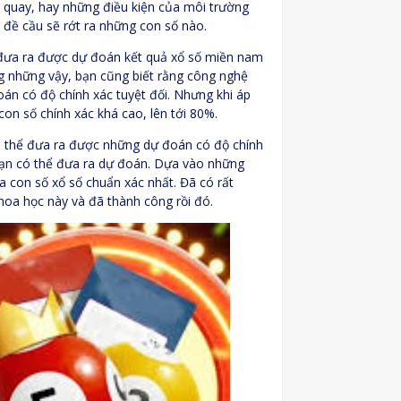
 quay, hay những điều kiện của môi trường
 đề cầu sẽ rớt ra những con số nào.
c đưa ra được dự đoán kết quả xổ số miền nam
g những vậy, bạn cũng biết rằng công nghệ
án có độ chính xác tuyệt đối. Nhưng khi áp
on số chính xác khá cao, lên tới 80%.
ó thể đưa ra được những dự đoán có độ chính
 bạn có thể đưa ra dự đoán. Dựa vào những
 con số xổ số chuẩn xác nhất. Đã có rất
oa học này và đã thành công rồi đó.