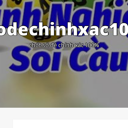
o
d
e
c
h
i
n
h
x
a
c
1
c
h
ố
t
s
ố
đ
ề
c
h
í
n
h
x
á
c
1
0
0
%