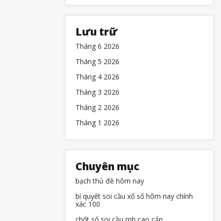
Lưu trữ
Tháng 6 2026
Tháng 5 2026
Tháng 4 2026
Tháng 3 2026
Tháng 2 2026
Tháng 1 2026
Chuyên mục
bạch thủ đề hôm nay
bí quyết soi cầu xổ số hôm nay chính
xác 100
chốt số soi cầu mb cao cấp