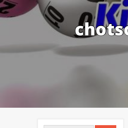
c
h
o
t
s