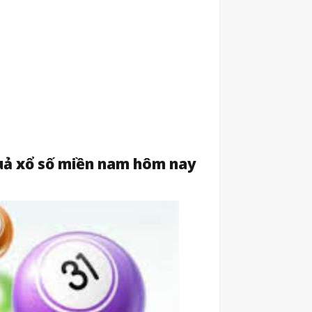
quả xổ số miền nam hôm nay