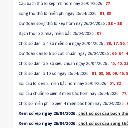
Cầu bạch thủ lô kép mb hôm nay 26/04/2026 :
77
Song thủ thủ lô miễn phí ngày 26/04/2026 :
81, 89
Dự đoán song thủ lô kép hôm nay 26/04/2026 :
88 – 88
Bạch thủ lô 2 nháy miền bắc 26/04/2026 :
07
Chốt số dàn lô 4 số miễn phí ngày 26/04/2026 :
88, 17, 86, 
Dự đoán dàn lô 6 số cực chuẩn ngày 26/04/2026 :
66, 64, 4
Chốt số dàn lô 8 số siêu chuẩn ngày 26/04/2026 :
45, 40, 23
Chốt số dàn lô 10 số ngày 26/04/2026 :
81, 09, 69, 09, 46, 
Soi cầu lô xiên 2 miền bắc hôm nay 26/04/2026 :
01, 82
Soi cầu chuẩn lô xiên 3 miền bắc hôm nay 26/04/2026 :
77,
Chốt số miễn phí lô xiên 4 miền bắc hôm nay 26/04/2026 :
Xem số víp ngày 26/04/2026
:
chốt số soi cầu bạch th
Xem số víp ngày 26/04/2026
:
chốt số soi cầu song th