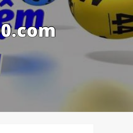
0
0
.
c
o
m