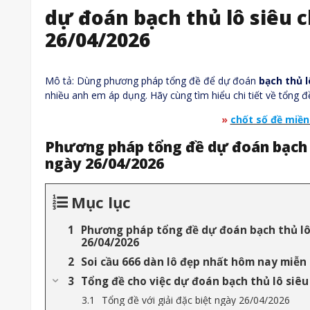
dự đoán bạch thủ lô siêu
26/04/2026
Mô tả: Dùng phương pháp tổng đề để dự đoán
bạch thủ 
nhiều anh em áp dụng. Hãy cùng tìm hiểu chi tiết về tổng 
»
chốt số đề miền
Phương pháp tổng đề dự đoán bạch 
ngày 26/04/2026
Mục lục
Phương pháp tổng đề dự đoán bạch thủ lô
26/04/2026
Soi cầu 666 dàn lô đẹp nhất hôm nay miễn
Tổng đề cho việc dự đoán bạch thủ lô siê
Tổng đề với giải đặc biệt ngày 26/04/2026