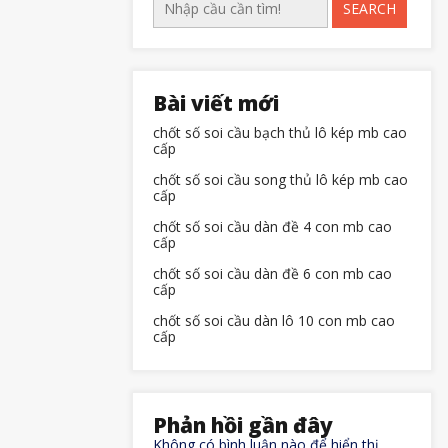
SEARCH
Bài viết mới
chốt số soi cầu bạch thủ lô kép mb cao
cấp
chốt số soi cầu song thủ lô kép mb cao
cấp
chốt số soi cầu dàn đề 4 con mb cao
cấp
chốt số soi cầu dàn đề 6 con mb cao
cấp
chốt số soi cầu dàn lô 10 con mb cao
cấp
Phản hồi gần đây
Không có bình luận nào để hiển thị.