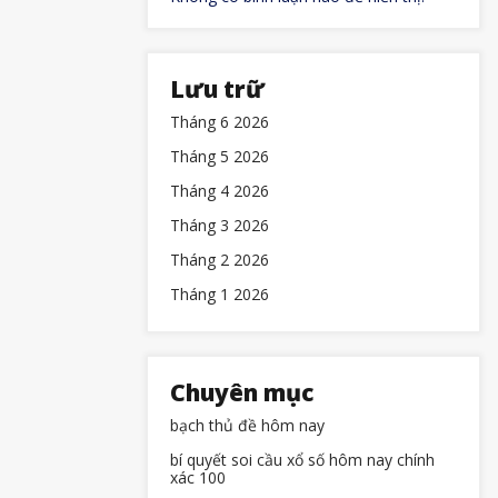
Lưu trữ
Tháng 6 2026
Tháng 5 2026
Tháng 4 2026
Tháng 3 2026
Tháng 2 2026
Tháng 1 2026
Chuyên mục
bạch thủ đề hôm nay
bí quyết soi cầu xổ số hôm nay chính
xác 100