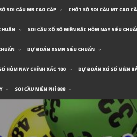
SỐ SOI CẦU MB CAO CẤP
CHỐT SỐ SOI CẦU MT CAO CẤ
 CHUẨN
SOI CẦU XỔ SỐ MIỀN BẮC HÔM NAY SIÊU CHUẨ
CHUẨN
DỰ ĐOÁN XSMN SIÊU CHUẨN
 SỐ HÔM NAY CHÍNH XÁC 100
DỰ ĐOÁN XỔ SỐ MIỀN BẮ
Y
SOI CẦU MIỄN PHÍ 888