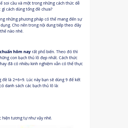
 để soi cầu và một trong những cách thức dễ
 gì cách dùng tổng đề chưa?
rong những phương pháp có thể mang đến sự
 dụng. Cho nên trong nội dung tiếp theo đây
thế nào nhé.
u chuẩn hôm nay
rất phổ biến. Theo đó thì
những con bạch thủ lô đẹp nhất. Cách thức
 hay đã có nhiều kinh nghiệm vẫn có thể thực
ng đề là 2+6=9. Lúc này bạn sẽ dùng 9 để kết
 có danh sách các bạch thủ lô là:
c hiện tương tự như vậy nhé.