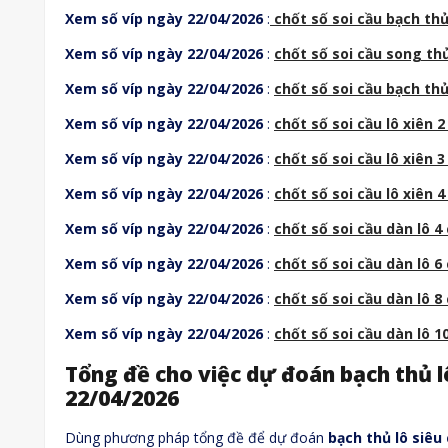
Xem số víp ngày 22/04/2026
:
chốt số soi cầu bạch th
Xem số víp ngày 22/04/2026
:
chốt số soi cầu song th
Xem số víp ngày 22/04/2026
:
chốt số soi cầu bạch th
Xem số víp ngày 22/04/2026
:
chốt số soi cầu lô xiên 
Xem số víp ngày 22/04/2026
:
chốt số soi cầu lô xiên 
Xem số víp ngày 22/04/2026
:
chốt số soi cầu lô xiên 
Xem số víp ngày 22/04/2026
:
chốt số soi cầu dàn lô 
Xem số víp ngày 22/04/2026
:
chốt số soi cầu dàn lô 
Xem số víp ngày 22/04/2026
:
chốt số soi cầu dàn lô 
Xem số víp ngày 22/04/2026
:
chốt số soi cầu dàn lô 
Tổng đề cho việc dự đoán bạch thủ 
22/04/2026
Dùng phương pháp tổng đề để dự đoán
bạch thủ lô siê