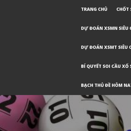
Skip
to
TRANG CHỦ
CHỐT 
content
DỰ ĐOÁN XSMN SIÊU
DỰ ĐOÁN XSMT SIÊU 
BÍ QUYẾT SOI CẦU XỔ
BẠCH THỦ ĐỀ HÔM NA