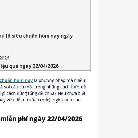
hủ lô siêu chuẩn hôm nay ngày
/2026
hiệu quả ngày 22/04/2026
u chuẩn hôm nay
là phương pháp mà nhiều
 để soi cầu và một trong những cách thức dễ
 gì cách dùng tổng đề chưa? Nếu chưa biết
 này vừa dễ mà vừa cực kỳ logic dành cho
 miễn phí ngày 22/04/2026