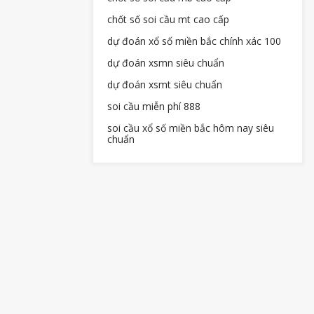
chốt số soi cầu mt cao cấp
dự đoán xổ số miền bắc chính xác 100
dự đoán xsmn siêu chuẩn
dự đoán xsmt siêu chuẩn
soi cầu miễn phí 888
soi cầu xổ số miền bắc hôm nay siêu
chuẩn