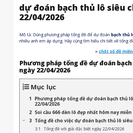
dự đoán bạch thủ lô siêu
22/04/2026
Mô tả: Dùng phương pháp tổng đề để dự đoán
bạch thủ 
nhiều anh em áp dụng. Hãy cùng tìm hiểu chi tiết về tổng 
»
chốt số đề miền
Phương pháp tổng đề dự đoán bạch 
ngày 22/04/2026
Mục lục
Phương pháp tổng đề dự đoán bạch thủ lô
22/04/2026
Soi cầu 666 dàn lô đẹp nhất hôm nay miễn
Tổng đề cho việc dự đoán bạch thủ lô siê
Tổng đề với giải đặc biệt ngày 22/04/2026