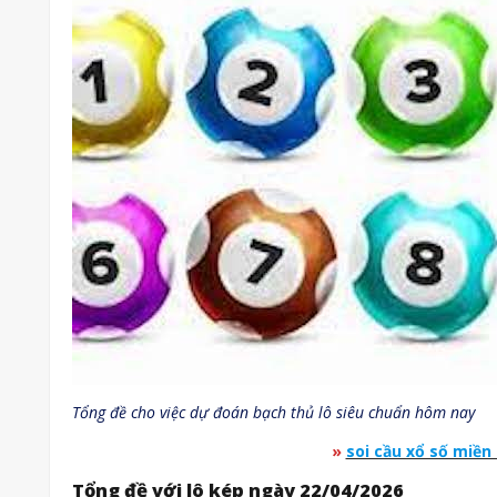
Tổng đề cho việc dự đoán bạch thủ lô siêu chuẩn hôm nay
»
soi cầu xổ số miền 
Tổng đề với lô kép ngày 22/04/2026