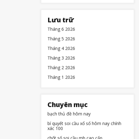
Lưu trữ
Tháng 6 2026
Tháng 5 2026
Tháng 4 2026
Tháng 3 2026
Tháng 2 2026
Tháng 1 2026
Chuyên mục
bạch thủ đề hôm nay
bí quyết soi cầu xổ số hôm nay chính
xác 100
chốt số soi cầu mb cao cấp