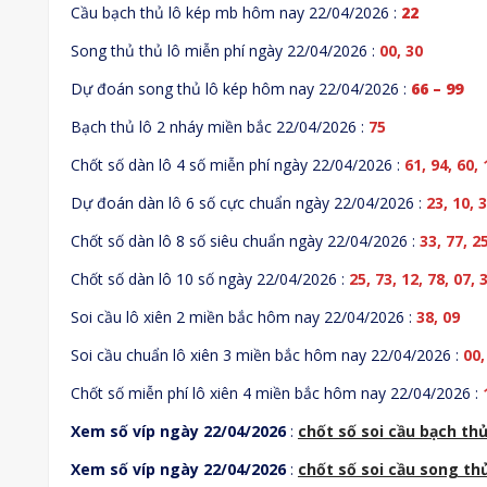
Cầu bạch thủ lô kép mb hôm nay 22/04/2026 :
22
Song thủ thủ lô miễn phí ngày 22/04/2026 :
00, 30
Dự đoán song thủ lô kép hôm nay 22/04/2026 :
66 – 99
Bạch thủ lô 2 nháy miền bắc 22/04/2026 :
75
Chốt số dàn lô 4 số miễn phí ngày 22/04/2026 :
61, 94, 60, 
Dự đoán dàn lô 6 số cực chuẩn ngày 22/04/2026 :
23, 10, 3
Chốt số dàn lô 8 số siêu chuẩn ngày 22/04/2026 :
33, 77, 25
Chốt số dàn lô 10 số ngày 22/04/2026 :
25, 73, 12, 78, 07, 
Soi cầu lô xiên 2 miền bắc hôm nay 22/04/2026 :
38, 09
Soi cầu chuẩn lô xiên 3 miền bắc hôm nay 22/04/2026 :
00,
Chốt số miễn phí lô xiên 4 miền bắc hôm nay 22/04/2026 :
Xem số víp ngày 22/04/2026
:
chốt số soi cầu bạch th
Xem số víp ngày 22/04/2026
:
chốt số soi cầu song th