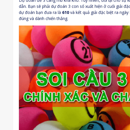
Dự đoán đề 3 càng mb khá khó. Tuy nhiên, đổi lại cho sự k
dẫn. Bạn sẽ phải dự đoán 3 con số xuất hiện ở cuối giải đặ
dự đoán bạn đưa ra là
610
và kết quả giải đặc biệt ra ngà
đúng và dành chiến thắng.