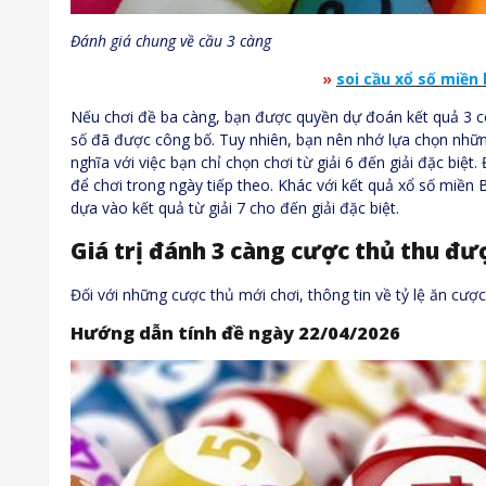
Đánh giá chung về cầu 3 càng
»
soi cầu xổ số miền 
Nếu chơi đề ba càng, bạn được quyền dự đoán kết quả 3 co
số đã được công bố. Tuy nhiên, bạn nên nhớ lựa chọn những g
nghĩa với việc bạn chỉ chọn chơi từ giải 6 đến giải đặc biệt
để chơi trong ngày tiếp theo. Khác với kết quả xổ số miền
dựa vào kết quả từ giải 7 cho đến giải đặc biệt.
Giá trị đánh 3 càng cược thủ thu đư
Đối với những cược thủ mới chơi, thông tin về tỷ lệ ăn cư
Hướng dẫn tính đề ngày 22/04/2026