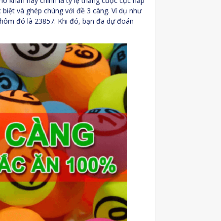
hó khăn này chính là tỷ lệ thắng cược cực hấp
c biệt và ghép chúng với đề 3 càng. Ví dụ như
y hôm đó là 23857. Khi đó, bạn đã dự đoán