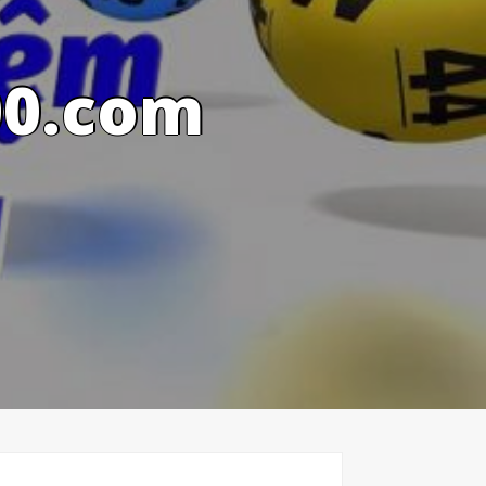
0
0
.
c
o
m