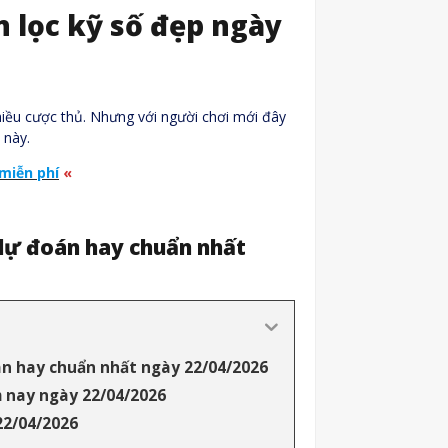
 lọc kỹ số đẹp ngày
hiều cược thủ. Nhưng với người chơi mới đây
 này.
miễn phí
«
dự đoán hay chuẩn nhất
n hay chuẩn nhất ngày 22/04/2026
m nay ngày 22/04/2026
22/04/2026