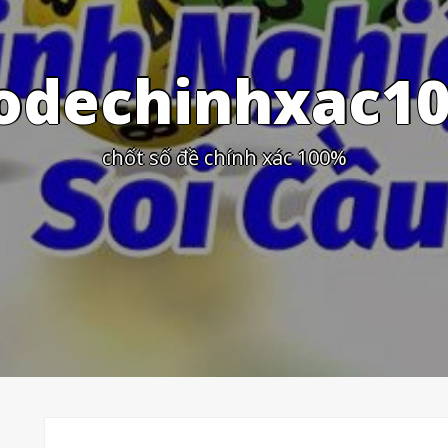
o
d
e
c
h
i
n
h
x
a
c
1
c
h
ố
t
s
ố
đ
ề
c
h
í
n
h
x
á
c
1
0
0
%