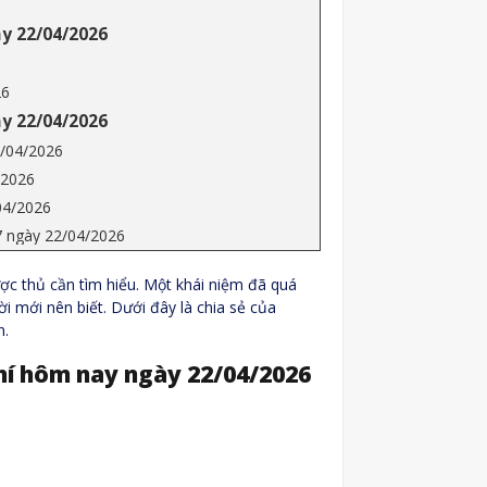
ày 22/04/2026
26
y 22/04/2026
2/04/2026
/2026
04/2026
 7 ngày 22/04/2026
ược thủ cần tìm hiểu. Một khái niệm đã quá
i mới nên biết. Dưới đây là chia sẻ của
n.
phí hôm nay ngày 22/04/2026