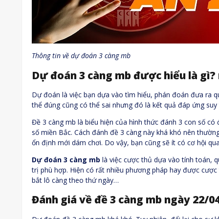
Thông tin về dự đoán 3 càng mb
Dự đoán 3 càng mb được hiểu là gì?
Dự đoán là việc bạn dựa vào tìm hiểu, phán đoán đưa ra q
thể đúng cũng có thể sai nhưng đó là kết quả đáp ứng suy 
Đề 3 càng mb là biểu hiện của hình thức đánh 3 con số có đ
số miền Bắc. Cách đánh đề 3 càng này khá khó nên thường
ổn định mới dám chơi. Do vậy, bạn cũng sẽ ít có cơ hội qu
Dự đoán 3 càng mb
là việc cược thủ dựa vào tính toán, q
trị phù hợp. Hiện có rất nhiều phương pháp hay được cược 
bắt lô càng theo thứ ngày…
Đánh giá về đề 3 càng mb ngày 22/0