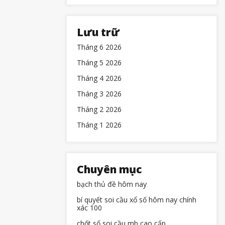
Lưu trữ
Tháng 6 2026
Tháng 5 2026
Tháng 4 2026
Tháng 3 2026
Tháng 2 2026
Tháng 1 2026
Chuyên mục
bạch thủ đề hôm nay
bí quyết soi cầu xổ số hôm nay chính
xác 100
chốt số soi cầu mb cao cấp