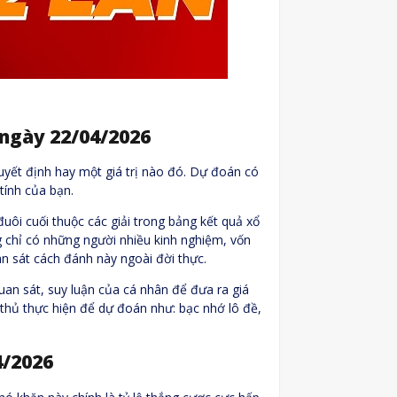
 ngày 22/04/2026
uyết định hay một giá trị nào đó. Dự đoán có
tính của bạn.
uôi cuối thuộc các giải trong bảng kết quả xổ
 chỉ có những người nhiều kinh nghiệm, vốn
an sát cách đánh này ngoài đời thực.
uan sát, suy luận của cá nhân để đưa ra giá
thủ thực hiện để dự đoán như: bạc nhớ lô đề,
4/2026