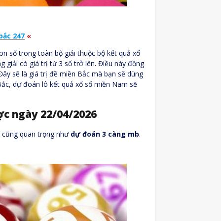
bắc 247
«
n số trong toàn bộ giải thuộc bộ kết quả xổ
iải có giá trị từ 3 số trở lên. Điều này đồng
. Đây sẽ là giá trị đề miền Bắc mà bạn sẽ dùng
 Bắc, dự đoán lô kết quả xổ số miền Nam sẽ
ợc ngày 22/04/2026
ợc cũng quan trọng như
dự đoán 3 càng mb
.