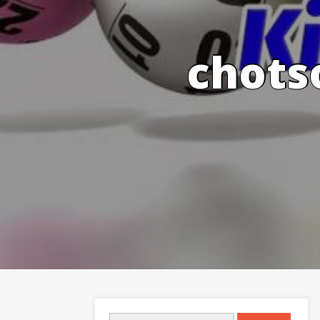
c
h
o
t
s