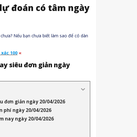
dự đoán có tâm ngày
y
chưa? Nếu bạn chưa biết làm sao để có dàn
 xác 100
«
ay siêu đơn giản ngày
u đơn giản ngày 20/04/2026
n phí ngày 20/04/2026
ôm nay ngày 20/04/2026