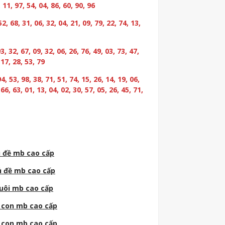
 11, 97, 54, 04, 86, 60, 90, 96
52, 68, 31, 06, 32, 04, 21, 09, 79, 22, 74, 13,
3, 32, 67, 09, 32, 06, 26, 76, 49, 03, 73, 47,
 17, 28, 53, 79
94, 53, 98, 38, 71, 51, 74, 15, 26, 14, 19, 06,
 66, 63, 01, 13, 04, 02, 30, 57, 05, 26, 45, 71,
ủ đề mb cao cấp
ủ đề mb cao cấp
đuôi mb cao cấp
4 con mb cao cấp
6 con mb cao cấp