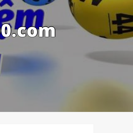
0
0
.
c
o
m