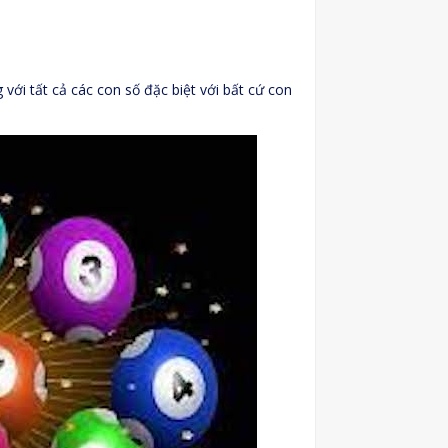
với tất cả các con số đặc biệt với bất cứ con