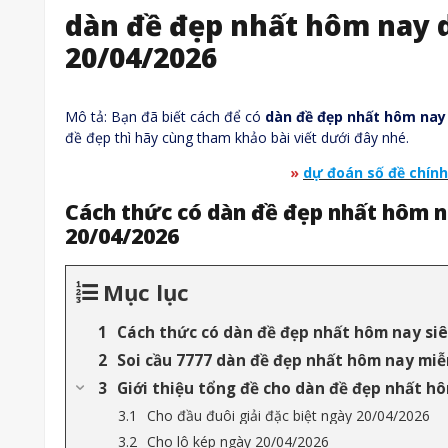
dàn đề đẹp nhất hôm nay 
20/04/2026
Mô tả: Bạn đã biết cách để có
dàn đề đẹp nhất hôm na
đề đẹp thì hãy cùng tham khảo bài viết dưới đây nhé.
»
dự đoán số đề chính
Cách thức có dàn đề đẹp nhất hôm n
20/04/2026
Mục lục
Cách thức có dàn đề đẹp nhất hôm nay siê
Soi cầu 7777 dàn đề đẹp nhất hôm nay miễ
Giới thiệu tổng đề cho dàn đề đẹp nhất h
Cho đầu đuôi giải đặc biệt ngày 20/04/2026
Cho lô kép ngày 20/04/2026