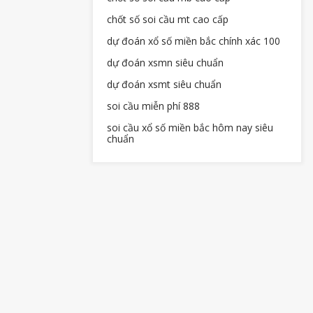
chốt số soi cầu mt cao cấp
dự đoán xổ số miền bắc chính xác 100
dự đoán xsmn siêu chuẩn
dự đoán xsmt siêu chuẩn
soi cầu miễn phí 888
soi cầu xổ số miền bắc hôm nay siêu
chuẩn