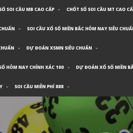
SỐ SOI CẦU MB CAO CẤP
CHỐT SỐ SOI CẦU MT CAO CẤ
 CHUẨN
SOI CẦU XỔ SỐ MIỀN BẮC HÔM NAY SIÊU CHUẨ
CHUẨN
DỰ ĐOÁN XSMN SIÊU CHUẨN
 SỐ HÔM NAY CHÍNH XÁC 100
DỰ ĐOÁN XỔ SỐ MIỀN BẮ
Y
SOI CẦU MIỄN PHÍ 888