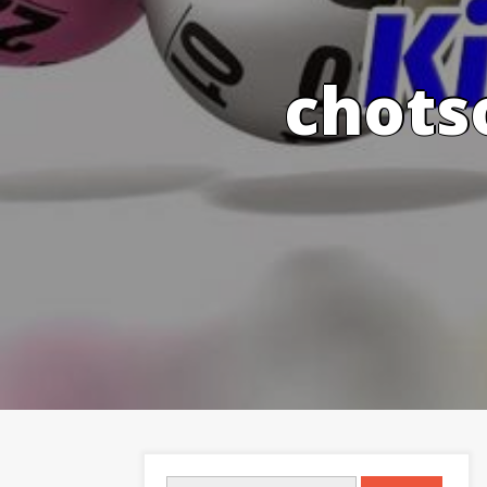
c
h
o
t
s