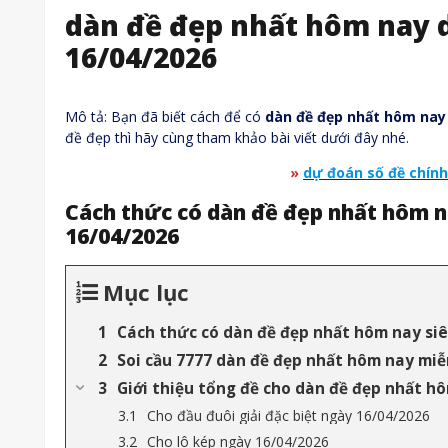
dàn đề đẹp nhất hôm nay 
16/04/2026
Mô tả: Bạn đã biết cách để có
dàn đề đẹp nhất hôm na
đề đẹp thì hãy cùng tham khảo bài viết dưới đây nhé.
»
dự đoán số đề chính
Cách thức có dàn đề đẹp nhất hôm n
16/04/2026
Mục lục
Cách thức có dàn đề đẹp nhất hôm nay siê
Soi cầu 7777 dàn đề đẹp nhất hôm nay miễ
Giới thiệu tổng đề cho dàn đề đẹp nhất h
Cho đầu đuôi giải đặc biệt ngày 16/04/2026
Cho lô kép ngày 16/04/2026