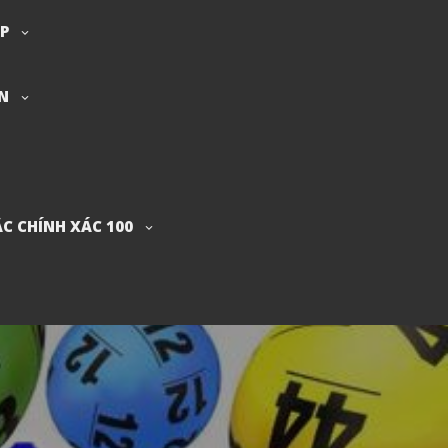
P
N
C CHÍNH XÁC 100