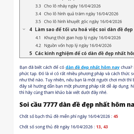
Cho lô nháy ngày 16/04/2026
Cho lô hình quả trám ngày 16/04/2026
Cho lô hình khuyết góc ngày 16/04/2026
Làm sao để tối ưu hoá việc soi dàn đề đẹ
Khung thời gian hợp lý ngày 16/04/2026
Nguồn vốn hợp lý ngày 16/04/2026
Các kinh nghiệm để có dàn đề đẹp nhất h
Bạn đã biết cách để có
dàn đề đẹp nhất hôm nay
chưa? 
phức tạp. Đó là vì có rất nhiều phương pháp và cách thức s
như thế nào. Tuy nhiên, nếu bạn là một người chơi mới thì b
đây sẽ hướng dẫn bạn một phương pháp rất dễ áp dụng. N
thì hãy cùng tham khảo bài viết dưới đây nhé.
Soi cầu 7777 dàn đề đẹp nhất hôm n
Chốt số bạch thủ đề miễn phí ngày 16/04/2026 :
45
Chốt số song thủ đề ngày 16/04/2026 :
13, 43