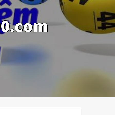
0
0
.
c
o
m