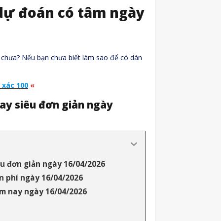
dự đoán có tâm ngày
y
chưa? Nếu bạn chưa biết làm sao để có dàn
 xác 100
«
ay siêu đơn giản ngày
u đơn giản ngày 16/04/2026
n phí ngày 16/04/2026
ôm nay ngày 16/04/2026