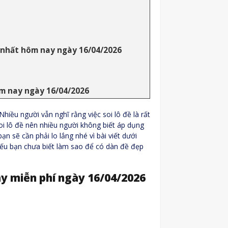
p nhất hôm nay ngày 16/04/2026
ôm nay ngày 16/04/2026
Nhiều người vẫn nghĩ rằng việc soi lô đề là rất
oi lô đề nên nhiều người không biết áp dụng
ạn sẽ cần phải lo lắng nhé vì bài viết dưới
ếu bạn chưa biết làm sao để có dàn đề đẹp
ay miễn phí ngày 16/04/2026