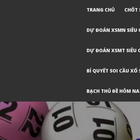
Skip
to
TRANG CHỦ
CHỐT 
content
DỰ ĐOÁN XSMN SIÊU
DỰ ĐOÁN XSMT SIÊU 
BÍ QUYẾT SOI CẦU XỔ
BẠCH THỦ ĐỀ HÔM NA