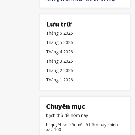
Lưu trữ
Tháng 6 2026
Tháng 5 2026
Tháng 4 2026
Tháng 3 2026
Tháng 2 2026
Tháng 1 2026
Chuyên mục
bạch thủ đề hôm nay
bí quyết soi cầu xổ số hôm nay chính
xác 100