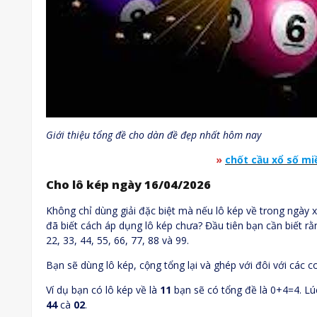
Giới thiệu tổng đề cho dàn đề đẹp nhất hôm nay
»
chốt cầu xổ số mi
Cho lô kép ngày 16/04/2026
Không chỉ dùng giải đặc biệt mà nếu lô kép về trong ngày x
đã biết cách áp dụng lô kép chưa? Đầu tiên bạn cần biết r
22, 33, 44, 55, 66, 77, 88 và 99.
Bạn sẽ dùng lô kép, cộng tổng lại và ghép với đôi với các c
Ví dụ bạn có lô kép về là
11
bạn sẽ có tổng đề là 0+4=4. Lú
44
cà
02
.