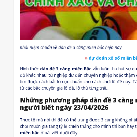
Khái niệm chuẩn về dàn đề 3 càng miền bắc hiện nay
»
dự đoán xổ số miền b
Hình thức
dàn đề 3 càng miền Bắc
vẫn luôn thu hút sự qu
độ khác nhau: từ nghiệp dư đến chuyên nghiệp hoặc thậm ch
tìm được cách bắt lô cực chuẩn cho cách chơi lô đề này. 
từ các bậc chuyên gia lô đề, lô thủ từng trải…
Những phương pháp dàn đề 3 càng m
người biết ngày 23/04/2026
Thực tế mà nói thì để có thể trúng được 3 càng không phả
chơi muốn gia tăng tỷ lệ chiến thắng cho mình thì bạn hã
miền bắc
ở bài viết dưới đây: