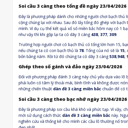
Soi cầu 3 càng theo tổng đề ngày 23/04/2026
Đây là phương pháp dành cho những người chơi bạch thủ lô
cộng chúng lại với nhau. Sau đó lấy tổng đó ghép với bạch
mình. Ví dụ cụ thể kết quả xổ số miền bắc hôm nay có 1 bạ
như vậy thì khi gộp lại ta có dãy 3 càng
438
,
377
,
309
.
Trường hợp người chơi có bạch thủ có tổng lớn hơn 15, bạ
nếu chúng ta có con bạch thủ là
78
. Tổng của nó sẽ là
15
,
bốn bằng năm. Rồi từ đó chúng ta có dãy 3 càng
538
,
948
,
Ghép theo số gánh và đảo ngày 23/04/2026
Đối với phương pháp đánh 3 càng này chủ yếu dựa vào lô 
phải luôn có tâm lý thoải mái, bình tĩnh và không được nó
những chiến thuật
dàn đề 3 càng miền bắc
chuẩn để có th
Soi cầu 3 càng theo bạc nhớ ngày 23/04/2026
Đây là phương pháp soi cầu khá khó và phức tạp. Vì vậy, c
mới sử dụng cách thức
dàn đề 3 càng miền bắc
này. Ngườ
nghiên cứu và thống kê cho mình các cầu lô thường nổ tro
đẹp nhất.