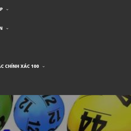
P
N
C CHÍNH XÁC 100