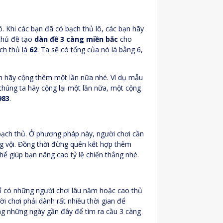
. Khi các bạn đã có bạch thủ lô, các bạn hãy
 thủ đề tạo
dàn đề 3 càng miền bắc
cho
ch thủ là
62
. Ta sẽ có tổng của nó là bằng 6,
n hãy cộng thêm một lần nữa nhé. Ví dụ mẫu
 chúng ta hãy cộng lại một lần nữa, một cộng
983
.
bạch thủ. Ở phương pháp này, người chơi cần
ng vội. Đồng thời đừng quên kết hợp thêm
ể giúp bạn nâng cao tỷ lệ chiến thắng nhé.
hỉ có những người chơi lâu năm hoặc cao thủ
i chơi phải dành rất nhiều thời gian để
ng những ngày gần đây để tìm ra cầu 3 càng