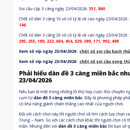
Soi cầu cặp 3 càng ngày 23/04/2026:
351, 860
Chốt số dàn 3 càng 10 số có tỷ lệ về cao ngày 23/04/2026 
146
Chốt số dàn 3 càng 20 số có tỷ lệ về cao ngày 23/04/2026 
295, 255, 189, 222, 604, 454, 029, 389, 171, 992, 498
Xem số víp ngày 23/04/2026
:
chốt số soi cầu bạch th
Xem số víp ngày 23/04/2026
:
chốt số soi cầu song th
Phải hiểu dàn đề 3 càng miền bắc n
23/04/2026
Nếu bạn là một trong những lô thủ hay cược thủ chuyên ngh
cụm từ
dàn đề 3 càng miền bắc
. Đây là phương pháp phâ
có khả năng giành chiến thắng cao nhất của người chơi.
Đối với cách chơi này thì người chơi sẽ tìm cách lựa chọn ra
Trung – Nam. So với các cách chơi khác thì người chơi có 
mắn. Nhưng đến với
dàn đề 3 càng miền bắc
thì bạn sẽ 