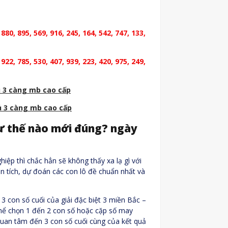
:
880, 895, 569, 916, 245, 164, 542, 747, 133,
:
922, 785, 530, 407, 939, 223, 420, 975, 249,
ủ 3 càng mb cao cấp
ủ 3 càng mb cao cấp
hư thế nào mới đúng? ngày
iệp thì chắc hẳn sẽ không thấy xa lạ gì với
n tích, dự đoán các con lô đề chuẩn nhất và
 3 con số cuối của giải đặc biệt 3 miền Bắc –
thể chọn 1 đến 2 con số hoặc cặp số may
quan tâm đến 3 con số cuối cùng của kết quả