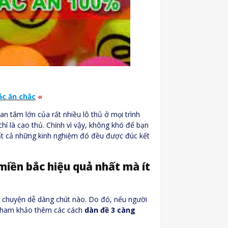
ắc ăn chắc
«
an tâm lớn của rất nhiều lô thủ ở mọi trình
í là cao thủ. Chính vì vậy, không khó để bạn
Tất cả những kinh nghiệm đó đều được đúc kết
iền bắc hiệu quả nhất mà ít
i chuyện dễ dàng chút nào. Do đó, nếu người
y tham khảo thêm các cách
dàn đề 3 càng