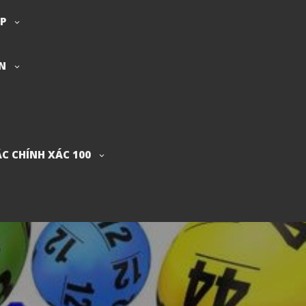
P
N
C CHÍNH XÁC 100