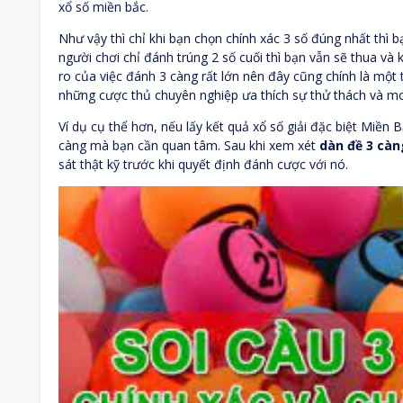
xổ số miền bắc.
Như vậy thì chỉ khi bạn chọn chính xác 3 số đúng nhất thì 
người chơi chỉ đánh trúng 2 số cuối thì bạn vẫn sẽ thua và k
ro của việc đánh 3 càng rất lớn nên đây cũng chính là một t
những cược thủ chuyên nghiệp ưa thích sự thử thách và 
Ví dụ cụ thể hơn, nếu lấy kết quả xổ số giải đặc biệt Miền 
càng mà bạn cần quan tâm. Sau khi xem xét
dàn đề 3 càn
sát thật kỹ trước khi quyết định đánh cược với nó.