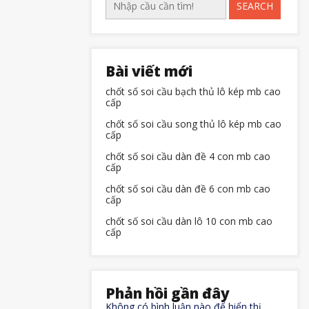
SEARCH
Bài viết mới
chốt số soi cầu bạch thủ lô kép mb cao
cấp
chốt số soi cầu song thủ lô kép mb cao
cấp
chốt số soi cầu dàn đề 4 con mb cao
cấp
chốt số soi cầu dàn đề 6 con mb cao
cấp
chốt số soi cầu dàn lô 10 con mb cao
cấp
Phản hồi gần đây
Không có bình luận nào để hiển thị.