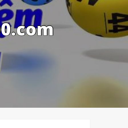
0
0
.
c
o
m