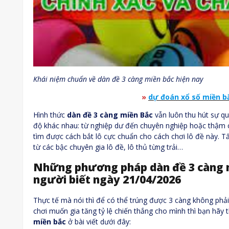
Khái niệm chuẩn về dàn đề 3 càng miền bắc hiện nay
»
dự đoán xổ số miền b
Hình thức
dàn đề 3 càng miền Bắc
vẫn luôn thu hút sự qu
độ khác nhau: từ nghiệp dư đến chuyên nghiệp hoặc thậm ch
tìm được cách bắt lô cực chuẩn cho cách chơi lô đề này. 
từ các bậc chuyên gia lô đề, lô thủ từng trải…
Những phương pháp dàn đề 3 càng m
người biết ngày 21/04/2026
Thực tế mà nói thì để có thể trúng được 3 càng không phả
chơi muốn gia tăng tỷ lệ chiến thắng cho mình thì bạn hã
miền bắc
ở bài viết dưới đây: