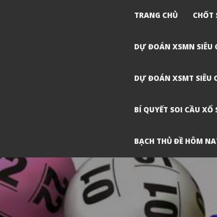
Skip
to
TRANG CHỦ
CHỐT 
content
DỰ ĐOÁN XSMN SIÊU
DỰ ĐOÁN XSMT SIÊU 
BÍ QUYẾT SOI CẦU XỔ
BẠCH THỦ ĐỀ HÔM NA