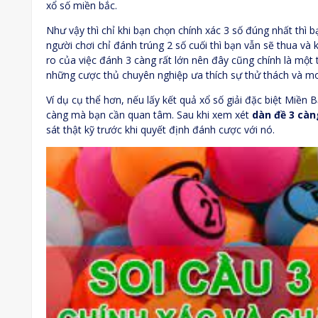
xổ số miền bắc.
Như vậy thì chỉ khi bạn chọn chính xác 3 số đúng nhất thì 
người chơi chỉ đánh trúng 2 số cuối thì bạn vẫn sẽ thua và k
ro của việc đánh 3 càng rất lớn nên đây cũng chính là một t
những cược thủ chuyên nghiệp ưa thích sự thử thách và 
Ví dụ cụ thể hơn, nếu lấy kết quả xổ số giải đặc biệt Miền 
càng mà bạn cần quan tâm. Sau khi xem xét
dàn đề 3 càn
sát thật kỹ trước khi quyết định đánh cược với nó.