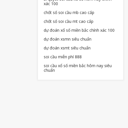
xác 100
chốt số soi cầu mb cao cấp
chốt số soi cầu mt cao cấp
dự đoán xổ số miền bắc chính xác 100
dự đoán xsmn siêu chuẩn
dự đoán xsmt siêu chuẩn
soi cầu miễn phí 888
soi cầu xổ số miền bắc hôm nay siêu
chuẩn