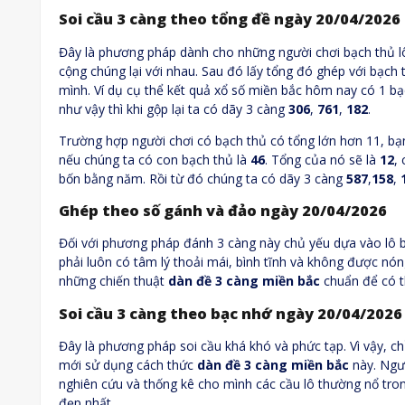
Soi cầu 3 càng theo tổng đề ngày 20/04/2026
Đây là phương pháp dành cho những người chơi bạch thủ lô
cộng chúng lại với nhau. Sau đó lấy tổng đó ghép với bạch
mình. Ví dụ cụ thể kết quả xổ số miền bắc hôm nay có 1 bạ
như vậy thì khi gộp lại ta có dãy 3 càng
306
,
761
,
182
.
Trường hợp người chơi có bạch thủ có tổng lớn hơn 11, bạ
nếu chúng ta có con bạch thủ là
46
. Tổng của nó sẽ là
12
,
bốn bằng năm. Rồi từ đó chúng ta có dãy 3 càng
587
,
158
,
Ghép theo số gánh và đảo ngày 20/04/2026
Đối với phương pháp đánh 3 càng này chủ yếu dựa vào lô 
phải luôn có tâm lý thoải mái, bình tĩnh và không được nó
những chiến thuật
dàn đề 3 càng miền bắc
chuẩn để có th
Soi cầu 3 càng theo bạc nhớ ngày 20/04/2026
Đây là phương pháp soi cầu khá khó và phức tạp. Vì vậy, c
mới sử dụng cách thức
dàn đề 3 càng miền bắc
này. Ngườ
nghiên cứu và thống kê cho mình các cầu lô thường nổ tro
đẹp nhất.