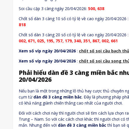
Soi cầu cặp 3 càng ngày 20/04/2026:
500, 638
Chốt số dàn 3 càng 10 số có tỷ lệ về cao ngày 20/04/2026 
818
Chốt số dàn 3 càng 20 số có tỷ lệ về cao ngày 20/04/2026 
002, 671, 025, 195, 757, 179, 340, 351, 867, 002, 661
Xem số víp ngày 20/04/2026
:
chốt số soi cầu bạch th
Xem số víp ngày 20/04/2026
:
chốt số soi cầu song th
Phải hiểu dàn đề 3 càng miền bắc n
20/04/2026
Nếu bạn là một trong những lô thủ hay cược thủ chuyên ngh
cụm từ
dàn đề 3 càng miền bắc
. Đây là phương pháp phâ
có khả năng giành chiến thắng cao nhất của người chơi.
Đối với cách chơi này thì người chơi sẽ tìm cách lựa chọn ra
Trung – Nam. So với các cách chơi khác thì người chơi có 
mắn. Nhưng đến với
dàn đề 3 càng miền bắc
thì bạn sẽ 