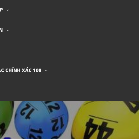
P
N
C CHÍNH XÁC 100