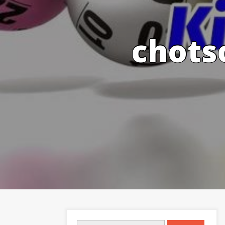
c
h
o
t
s