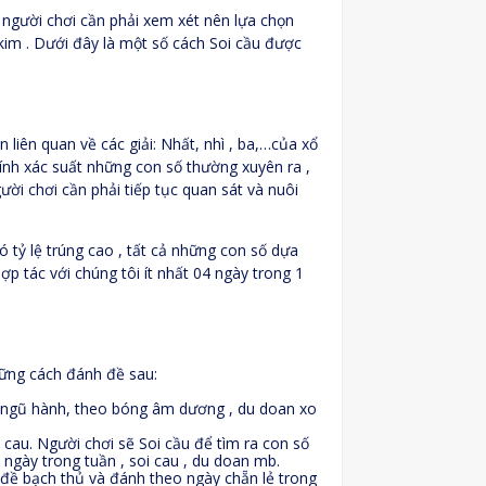
 người chơi cần phải xem xét nên lựa chọn
im . Dưới đây là một số cách Soi cầu được
 liên quan về các giải: Nhất, nhì , ba,…của xổ
 tính xác suất những con số thường xuyên ra ,
ười chơi cần phải tiếp tục quan sát và nuôi
ó tỷ lệ trúng cao , tất cả những con số dựa
ợp tác với chúng tôi ít nhất 04 ngày trong 1
hững cách đánh đề sau:
o ngũ hành, theo bóng âm dương , du doan xo
 cau. Người chơi sẽ Soi cầu để tìm ra con số
ngày trong tuần , soi cau , du doan mb.
 đề bạch thủ và đánh theo ngày chẵn lẻ trong