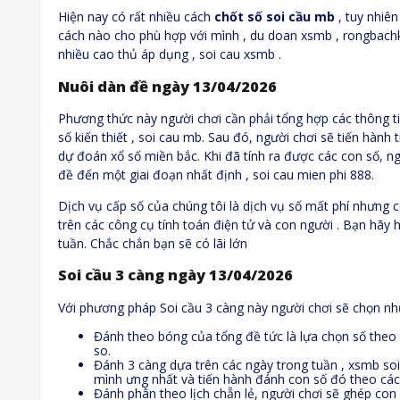
Hiện nay có rất nhiều cách
chốt số soi cầu mb
, tuy nhiên
cách nào cho phù hợp với mình , du doan xsmb , rongbachk
nhiều cao thủ áp dụng , soi cau xsmb .
Nuôi dàn đề ngày 13/04/2026
Phương thức này người chơi cần phải tổng hợp các thông tin
số kiến thiết , soi cau mb. Sau đó, người chơi sẽ tiến hành
dự đoán xổ số miền bắc. Khi đã tính ra được các con số, ng
đề đến một giai đoạn nhất định , soi cau mien phi 888.
Dịch vụ cấp số của chúng tôi là dịch vụ số mất phí nhưng c
trên các công cụ tính toán điện tử và con người . Bạn hãy h
tuần. Chắc chắn bạn sẽ có lãi lớn
Soi cầu 3 càng ngày 13/04/2026
Với phương pháp Soi cầu 3 càng này người chơi sẽ chọn n
Đánh theo bóng của tổng đề tức là lựa chọn số the
so.
Đánh 3 càng dựa trên các ngày trong tuần , xsmb soi
mình ưng nhất và tiến hành đánh con số đó theo các 
Đánh phân theo lịch chẵn lẻ, người chơi sẽ ghép con