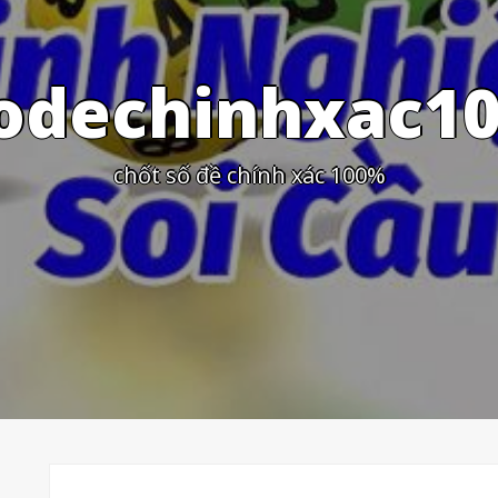
o
d
e
c
h
i
n
h
x
a
c
1
c
h
ố
t
s
ố
đ
ề
c
h
í
n
h
x
á
c
1
0
0
%