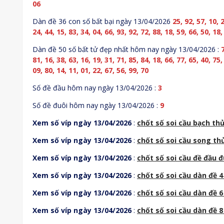
06
Dàn đề 36 con số bất bại ngày 13/04/2026
25, 92, 57, 10, 2
24, 44, 15, 83, 34, 04, 66, 93, 92, 72, 88, 18, 59, 66, 50, 18,
Dàn đề 50 số bất tử đẹp nhất hôm nay ngày 13/04/2026 :
81, 16, 38, 63, 16, 19, 31, 71, 85, 84, 18, 66, 77, 65, 40, 75,
09, 80, 14, 11, 01, 22, 67, 56, 99, 70
Số đề đầu hôm nay ngày 13/04/2026 :
3
Số đề đuôi hôm nay ngày 13/04/2026 :
9
Xem số víp ngày 13/04/2026
:
chốt số soi cầu bạch th
Xem số víp ngày 13/04/2026
:
chốt số soi cầu song th
Xem số víp ngày 13/04/2026
:
chốt số soi cầu đề đầu 
Xem số víp ngày 13/04/2026
:
chốt số soi cầu dàn đề 
Xem số víp ngày 13/04/2026
:
chốt số soi cầu dàn đề 
Xem số víp ngày 13/04/2026
:
chốt số soi cầu dàn đề 