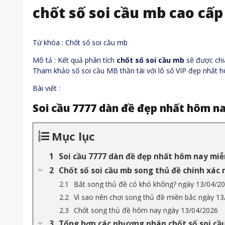
chốt số soi cầu mb cao cấp
Từ khóa : Chốt số soi cầu mb
Mô tả : Kết quả phân tích
chốt số soi cầu mb
sẽ được chia
Tham khảo số soi cầu MB thần tài với lô số VIP đẹp nhất 
Bài viết :
Soi cầu 7777 dàn đề đẹp nhất hôm n
Mục lục
Soi cầu 7777 dàn đề đẹp nhất hôm nay miễ
Chốt số soi cầu mb song thủ đề chính xác 
Bắt song thủ đề có khó không? ngày 13/04/2
Vì sao nên chơi song thủ đề miền bắc ngày 1
Chốt song thủ đề hôm nay ngày 13/04/2026
Tổng hợp các phương pháp chốt số soi cầ