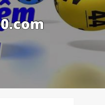
0
0
.
c
o
m