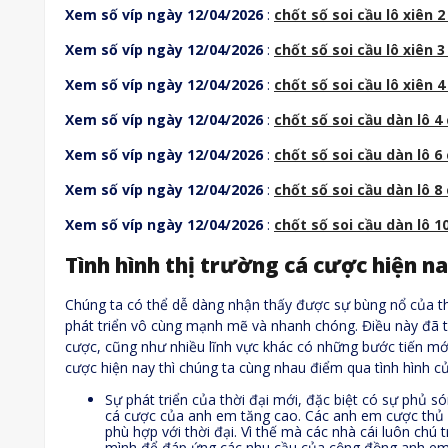
Xem số víp ngày 12/04/2026
:
chốt số soi cầu lô xiên 
Xem số víp ngày 12/04/2026
:
chốt số soi cầu lô xiên 
Xem số víp ngày 12/04/2026
:
chốt số soi cầu lô xiên 
Xem số víp ngày 12/04/2026
:
chốt số soi cầu dàn lô 
Xem số víp ngày 12/04/2026
:
chốt số soi cầu dàn lô 
Xem số víp ngày 12/04/2026
:
chốt số soi cầu dàn lô 
Xem số víp ngày 12/04/2026
:
chốt số soi cầu dàn lô 
Tình hình thị trường cá cược hiện n
Chúng ta có thể dễ dàng nhận thấy được sự bùng nổ của th
phát triển vô cùng mạnh mẽ và nhanh chóng. Điều này đã t
cược, cũng như nhiều lĩnh vực khác có những bước tiến mới
cược hiện nay thì chúng ta cùng nhau điểm qua tình hình c
Sự phát triển của thời đại mới, đặc biệt có sự phủ s
cá cược của anh em tăng cao. Các anh em cược thủ đ
phù hợp với thời đại. Vì thế mà các nhà cái luôn chú 
mình để đáp ứng các nhu cầu của cộng đồng anh em