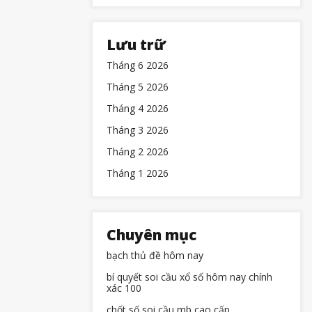
Lưu trữ
Tháng 6 2026
Tháng 5 2026
Tháng 4 2026
Tháng 3 2026
Tháng 2 2026
Tháng 1 2026
Chuyên mục
bạch thủ đề hôm nay
bí quyết soi cầu xổ số hôm nay chính
xác 100
chốt số soi cầu mb cao cấp