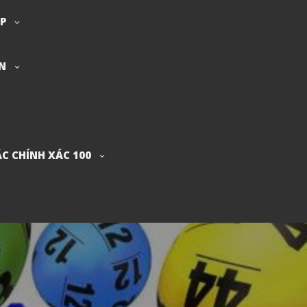
P
N
C CHÍNH XÁC 100