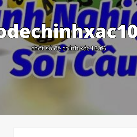
o
d
e
c
h
i
n
h
x
a
c
1
c
h
ố
t
s
ố
đ
ề
c
h
í
n
h
x
á
c
1
0
0
%