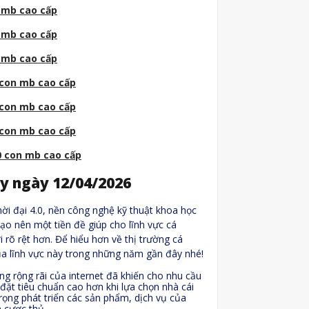
2 mb cao cấp
3 mb cao cấp
4 mb cao cấp
4 con mb cao cấp
6 con mb cao cấp
8 con mb cao cấp
10 con mb cao cấp
ay ngày 12/04/2026
ời đại 4.0, nền công nghệ kỹ thuật khoa học
ạo nên một tiền đề giúp cho lĩnh vực cá
 rõ rệt hơn. Để hiểu hơn về thị trường cá
ủa lĩnh vực này trong những năm gần đây nhé!
óng rộng rãi của internet đã khiến cho nhu cầu
ặt tiêu chuẩn cao hơn khi lựa chọn nhà cái
trọng phát triển các sản phẩm, dịch vụ của
 cược thủ.