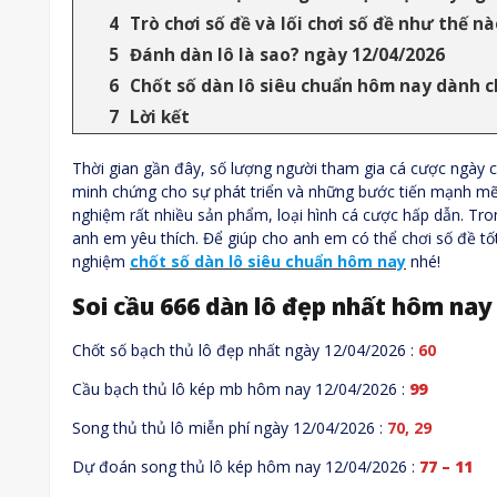
Trò chơi số đề và lối chơi số đề như thế n
Đánh dàn lô là sao? ngày 12/04/2026
Chốt số dàn lô siêu chuẩn hôm nay dành 
Lời kết
Thời gian gần đây, số lượng người tham gia cá cược ngày c
minh chứng cho sự phát triển và những bước tiến mạnh mẽ 
nghiệm rất nhiều sản phẩm, loại hình cá cược hấp dẫn. Tro
anh em yêu thích. Để giúp cho anh em có thể chơi số đề tốt
nghiệm
chốt số dàn lô siêu chuẩn hôm nay
nhé!
Soi cầu 666 dàn lô đẹp nhất hôm nay
Chốt số bạch thủ lô đẹp nhất ngày 12/04/2026 :
60
Cầu bạch thủ lô kép mb hôm nay 12/04/2026 :
99
Song thủ thủ lô miễn phí ngày 12/04/2026 :
70, 29
Dự đoán song thủ lô kép hôm nay 12/04/2026 :
77 – 11