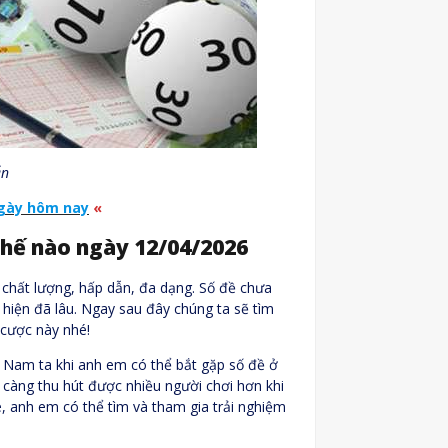
ẫn
ngày hôm nay
«
 thế nào ngày 12/04/2026
hất lượng, hấp dẫn, đa dạng. Số đề chưa
 hiện đã lâu. Ngay sau đây chúng ta sẽ tìm
 cược này nhé!
t Nam ta khi anh em có thể bắt gặp số đề ở
y càng thu hút được nhiều người chơi hơn khi
e, anh em có thể tìm và tham gia trải nghiệm