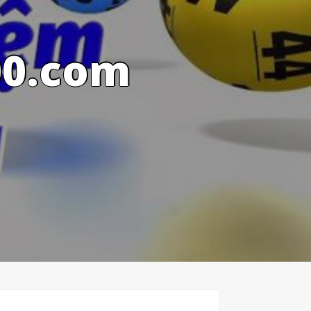
0
0
.
c
o
m