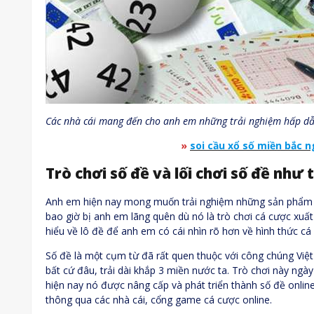
Các nhà cái mang đến cho anh em những trải nghiệm hấp d
»
soi cầu xổ số miền bắc 
Trò chơi số đề và lối chơi số đề như
Anh em hiện nay mong muốn trải nghiệm những sản phẩm c
bao giờ bị anh em lãng quên dù nó là trò chơi cá cược xuất
hiểu về lô đề để anh em có cái nhìn rõ hơn về hình thức cá
Số đề là một cụm từ đã rất quen thuộc với công chúng Việ
bất cứ đâu, trải dài khắp 3 miền nước ta. Trò chơi này ngà
hiện nay nó được nâng cấp và phát triển thành số đề onlin
thông qua các nhà cái, cổng game cá cược online.