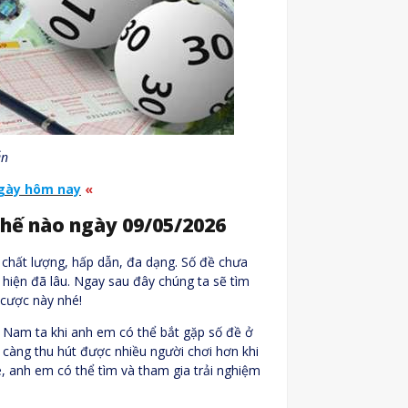
ẫn
ngày hôm nay
«
 thế nào ngày 09/05/2026
hất lượng, hấp dẫn, đa dạng. Số đề chưa
 hiện đã lâu. Ngay sau đây chúng ta sẽ tìm
 cược này nhé!
t Nam ta khi anh em có thể bắt gặp số đề ở
y càng thu hút được nhiều người chơi hơn khi
e, anh em có thể tìm và tham gia trải nghiệm