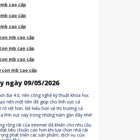
2 mb cao cấp
3 mb cao cấp
4 mb cao cấp
4 con mb cao cấp
6 con mb cao cấp
8 con mb cao cấp
10 con mb cao cấp
ay ngày 09/05/2026
ời đại 4.0, nền công nghệ kỹ thuật khoa học
ạo nên một tiền đề giúp cho lĩnh vực cá
 rõ rệt hơn. Để hiểu hơn về thị trường cá
ủa lĩnh vực này trong những năm gần đây nhé!
óng rộng rãi của internet đã khiến cho nhu cầu
ặt tiêu chuẩn cao hơn khi lựa chọn nhà cái
trọng phát triển các sản phẩm, dịch vụ của
 cược thủ.