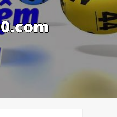
0
0
.
c
o
m