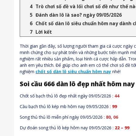
Trò chơi số đề và lối chơi số đề như thế n
Đánh dàn lô là sao? ngày 09/05/2026
Chốt số dàn lô siêu chuẩn hôm nay dành 
Lời kết
Thời gian gần đây, số lượng người tham gia cá cược ngày c
minh chứng cho sự phát triển và những bước tiến mạnh mẽ 
nghiệm rất nhiều sản phẩm, loại hình cá cược hấp dẫn. Tro
anh em yêu thích. Để giúp cho anh em có thể chơi số đề tốt
nghiệm
chốt số dàn lô siêu chuẩn hôm nay
nhé!
Soi cầu 666 dàn lô đẹp nhất hôm nay
Chốt số bạch thủ lô đẹp nhất ngày 09/05/2026 :
44
Cầu bạch thủ lô kép mb hôm nay 09/05/2026 :
99
Song thủ thủ lô miễn phí ngày 09/05/2026 :
80, 06
Dự đoán song thủ lô kép hôm nay 09/05/2026 :
22 – 99