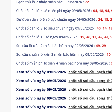
Bạch thủ lô 2 nháy miền bắc 09/05/2026 :
72
Chốt số dàn lô 4 số miễn phí ngày 09/05/2026 :
04, 18, 94, 
Dự đoán dàn lô 6 số cực chuẩn ngày 09/05/2026 :
24, 18, 2
Chốt số dàn lô 8 số siêu chuẩn ngày 09/05/2026 :
40, 14, 18
Chốt số dàn lô 10 số ngày 09/05/2026 :
15, 40, 13, 42, 43, 
Soi cầu lô xiên 2 miền bắc hôm nay 09/05/2026 :
49, 29
Soi cầu chuẩn lô xiên 3 miền bắc hôm nay 09/05/2026 :
10,
Chốt số miễn phí lô xiên 4 miền bắc hôm nay 09/05/2026 :
Xem số víp ngày 09/05/2026
:
chốt số soi cầu bạch th
Xem số víp ngày 09/05/2026
:
chốt số soi cầu song th
Xem số víp ngày 09/05/2026
:
chốt số soi cầu bạch th
Xem số víp ngày 09/05/2026
:
chốt số soi cầu song th
Xem số víp ngày 09/05/2026
:
chốt số soi cầu bạch th