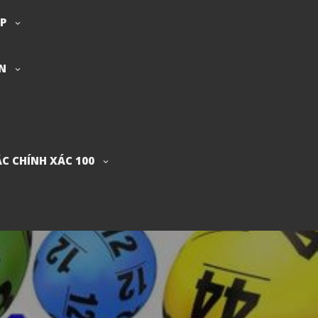
P
N
C CHÍNH XÁC 100