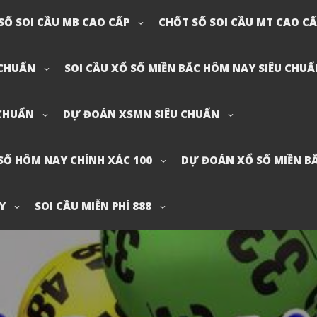
SỐ SOI CẦU MB CAO CẤP
CHỐT SỐ SOI CẦU MT CAO CẤ
 CHUẨN
SOI CẦU XỔ SỐ MIỀN BẮC HÔM NAY SIÊU CHUẨ
CHUẨN
DỰ ĐOÁN XSMN SIÊU CHUẨN
 SỐ HÔM NAY CHÍNH XÁC 100
DỰ ĐOÁN XỔ SỐ MIỀN BẮ
Y
SOI CẦU MIỄN PHÍ 888