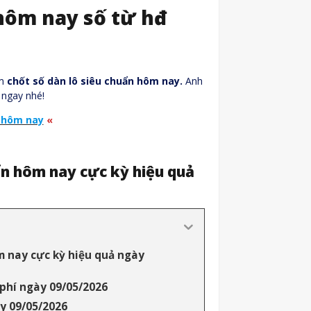
 hôm nay số từ hđ
ệm
chốt số dàn lô siêu chuẩn hôm nay.
Anh
 ngay nhé!
c hôm nay
«
ẩn hôm nay cực kỳ hiệu quả
m nay cực kỳ hiệu quả ngày
 phí ngày 09/05/2026
ày 09/05/2026