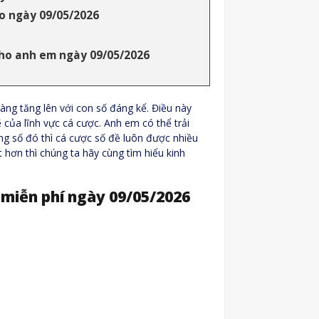
ào ngày 09/05/2026
cho anh em ngày 09/05/2026
àng tăng lên với con số đáng kể. Điều này
của lĩnh vực cá cược. Anh em có thể trải
ng số đó thì cá cược số đề luôn được nhiều
 hơn thì chúng ta hãy cùng tìm hiểu kinh
 miễn phí ngày 09/05/2026