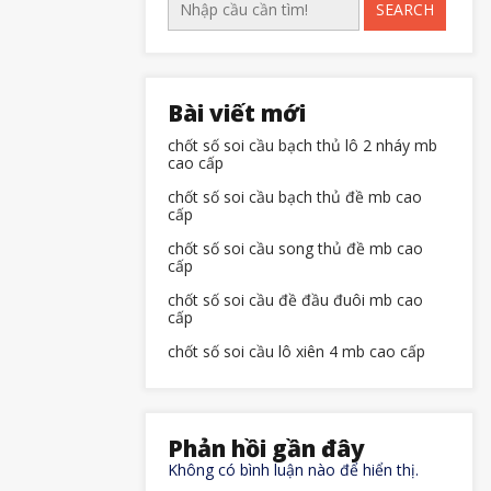
SEARCH
Bài viết mới
chốt số soi cầu bạch thủ lô 2 nháy mb
cao cấp
chốt số soi cầu bạch thủ đề mb cao
cấp
chốt số soi cầu song thủ đề mb cao
cấp
chốt số soi cầu đề đầu đuôi mb cao
cấp
chốt số soi cầu lô xiên 4 mb cao cấp
Phản hồi gần đây
Không có bình luận nào để hiển thị.