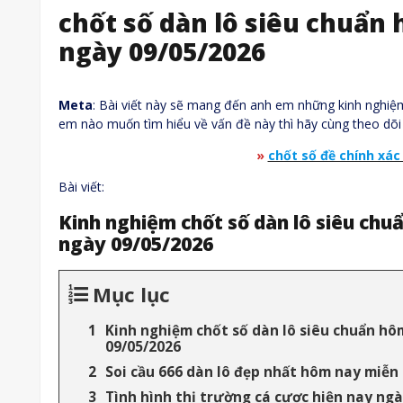
chốt số dàn lô siêu chuẩn
ngày 09/05/2026
Meta
: Bài viết này sẽ mang đến anh em những kinh nghi
em nào muốn tìm hiểu về vấn đề này thì hãy cùng theo dõi
»
chốt số đề chính xá
Bài viết:
Kinh nghiệm chốt số dàn lô siêu chu
ngày 09/05/2026
Mục lục
Kinh nghiệm chốt số dàn lô siêu chuẩn hô
09/05/2026
Soi cầu 666 dàn lô đẹp nhất hôm nay miễn
Tình hình thị trường cá cược hiện nay ng