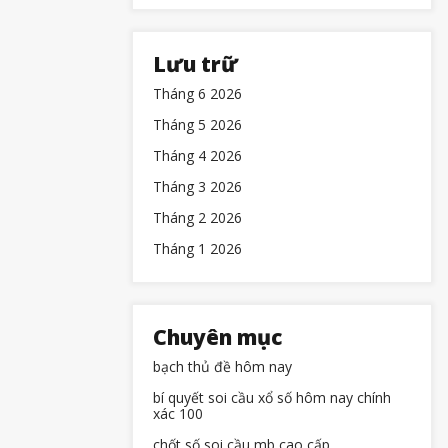
Lưu trữ
Tháng 6 2026
Tháng 5 2026
Tháng 4 2026
Tháng 3 2026
Tháng 2 2026
Tháng 1 2026
Chuyên mục
bạch thủ đề hôm nay
bí quyết soi cầu xổ số hôm nay chính
xác 100
chốt số soi cầu mb cao cấp