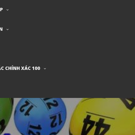
P
N
C CHÍNH XÁC 100