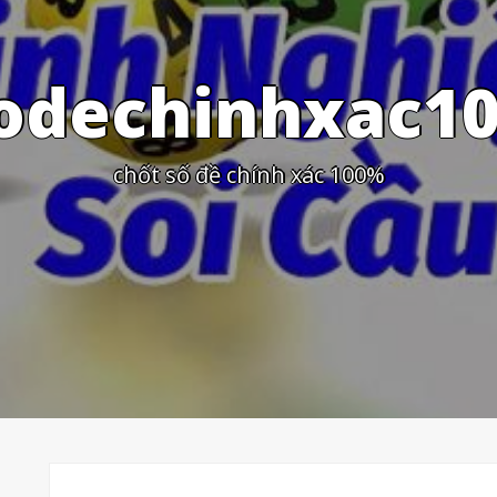
o
d
e
c
h
i
n
h
x
a
c
1
c
h
ố
t
s
ố
đ
ề
c
h
í
n
h
x
á
c
1
0
0
%