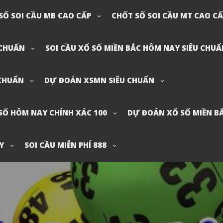
SỐ SOI CẦU MB CAO CẤP
CHỐT SỐ SOI CẦU MT CAO CẤ
 CHUẨN
SOI CẦU XỔ SỐ MIỀN BẮC HÔM NAY SIÊU CHUẨ
CHUẨN
DỰ ĐOÁN XSMN SIÊU CHUẨN
 SỐ HÔM NAY CHÍNH XÁC 100
DỰ ĐOÁN XỔ SỐ MIỀN BẮ
Y
SOI CẦU MIỄN PHÍ 888