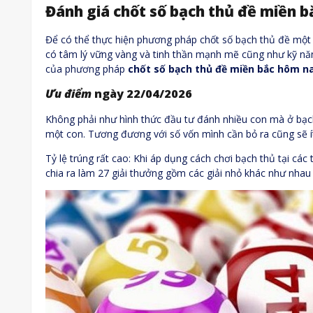
Đánh giá chốt số bạch thủ đề miền 
Để có thể thực hiện phương pháp chốt số bạch thủ đề một c
có tâm lý vững vàng và tinh thần mạnh mẽ cũng như kỹ nă
của phương pháp
chốt số bạch thủ đề miền bắc hôm n
Ưu điểm
ngày 22/04/2026
Không phải như hình thức đầu tư đánh nhiều con mà ở bạch
một con. Tương đương với số vốn mình cần bỏ ra cũng sẽ ít,
Tỷ lệ trúng rất cao: Khi áp dụng cách chơi bạch thủ tại các
chia ra làm 27 giải thưởng gồm các giải nhỏ khác như nhau g