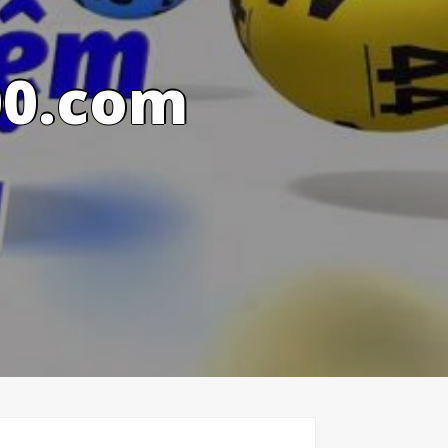
0
0
.
c
o
m