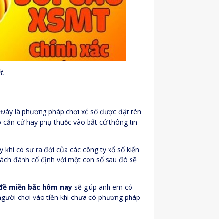
t.
. Đây là phương pháp chơi xổ số được đặt tên
 căn cứ hay phụ thuộc vào bất cứ thông tin
y khi có sự ra đời của các công ty xổ số kiến
cách đánh cố định với một con số sau đó sẽ
 đề miền bắc hôm nay
sẽ giúp anh em có
người chơi vào tiền khi chưa có phương pháp