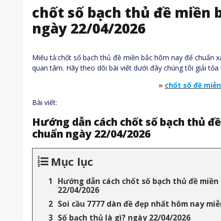
chốt số bạch thủ đề miền 
ngày 22/04/2026
Miêu tả:chốt số bạch thủ đề miền bắc hôm nay để chuẩn x
quan tâm. Hãy theo dõi bài viết dưới đây chúng tôi giải tỏ
»
chốt số đề miễn
Bài viết:
Hướng dẫn cách chốt số bạch thủ đ
chuẩn ngày 22/04/2026
Mục lục
Hướng dẫn cách chốt số bạch thủ đề miền
22/04/2026
Soi cầu 7777 dàn đề đẹp nhất hôm nay miễ
Số bạch thủ là gì? ngày 22/04/2026