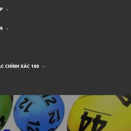
P
N
C CHÍNH XÁC 100