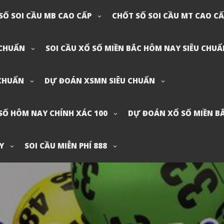
SỐ SOI CẦU MB CAO CẤP
CHỐT SỐ SOI CẦU MT CAO CẤ
 CHUẨN
SOI CẦU XỔ SỐ MIỀN BẮC HÔM NAY SIÊU CHUẨ
CHUẨN
DỰ ĐOÁN XSMN SIÊU CHUẨN
 SỐ HÔM NAY CHÍNH XÁC 100
DỰ ĐOÁN XỔ SỐ MIỀN BẮ
Y
SOI CẦU MIỄN PHÍ 888