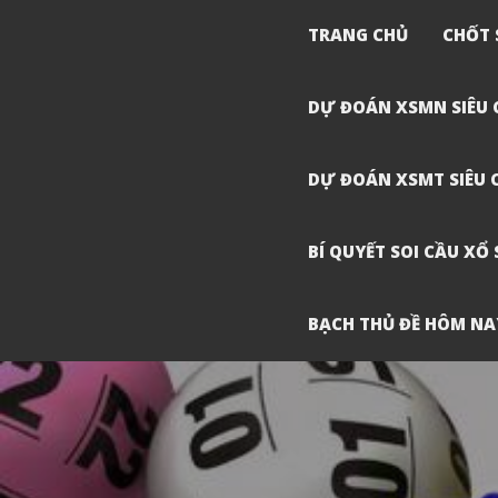
Skip
to
TRANG CHỦ
CHỐT 
content
DỰ ĐOÁN XSMN SIÊU
DỰ ĐOÁN XSMT SIÊU 
BÍ QUYẾT SOI CẦU XỔ
BẠCH THỦ ĐỀ HÔM NA