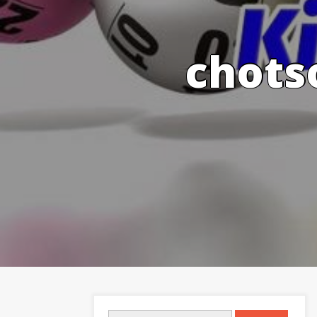
c
h
o
t
s