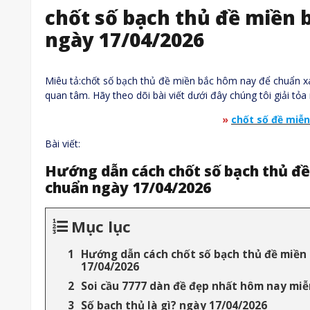
chốt số bạch thủ đề miền 
ngày 17/04/2026
Miêu tả:chốt số bạch thủ đề miền bắc hôm nay để chuẩn x
quan tâm. Hãy theo dõi bài viết dưới đây chúng tôi giải tỏ
»
chốt số đề miễn
Bài viết:
Hướng dẫn cách chốt số bạch thủ đ
chuẩn ngày 17/04/2026
Mục lục
Hướng dẫn cách chốt số bạch thủ đề miền
17/04/2026
Soi cầu 7777 dàn đề đẹp nhất hôm nay miễ
Số bạch thủ là gì? ngày 17/04/2026