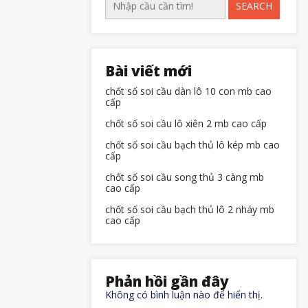
SEARCH
Bài viết mới
chốt số soi cầu dàn lô 10 con mb cao
cấp
chốt số soi cầu lô xiên 2 mb cao cấp
chốt số soi cầu bạch thủ lô kép mb cao
cấp
chốt số soi cầu song thủ 3 càng mb
cao cấp
chốt số soi cầu bạch thủ lô 2 nháy mb
cao cấp
Phản hồi gần đây
Không có bình luận nào để hiển thị.