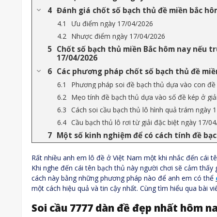
Đánh giá chốt số bạch thủ đề miền bắc hô
Ưu điểm ngày 17/04/2026
Nhược điểm ngày 17/04/2026
Chốt số bạch thủ miền Bắc hôm nay nếu t
17/04/2026
Các phương pháp chốt số bạch thủ đề miề
Phương pháp soi đề bạch thủ dựa vào con đề
Mẹo tính đề bạch thủ dựa vào số đề kép ở giả
Cách soi cầu bạch thủ lô hình quả trám ngày 
Cầu bạch thủ lô rơi từ giải đặc biệt ngày 17/0
Một số kinh nghiệm để có cách tính đề bạ
Rất nhiều anh em lô đề ở Việt Nam một khi nhắc đến cái tê
Khi nghe đến cái tên bạch thủ này người chơi sẽ cảm thấy 
cách này bằng những phương pháp nào để anh em có thể
một cách hiệu quả và tin cậy nhất. Cùng tìm hiểu qua bài v
Soi cầu 7777 dàn đề đẹp nhất hôm n