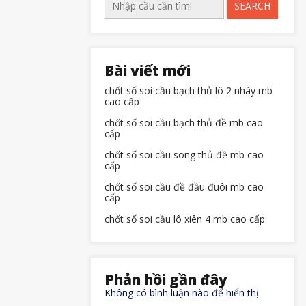
SEARCH
Bài viết mới
chốt số soi cầu bạch thủ lô 2 nháy mb
cao cấp
chốt số soi cầu bạch thủ đề mb cao
cấp
chốt số soi cầu song thủ đề mb cao
cấp
chốt số soi cầu đề đầu đuôi mb cao
cấp
chốt số soi cầu lô xiên 4 mb cao cấp
Phản hồi gần đây
Không có bình luận nào để hiển thị.