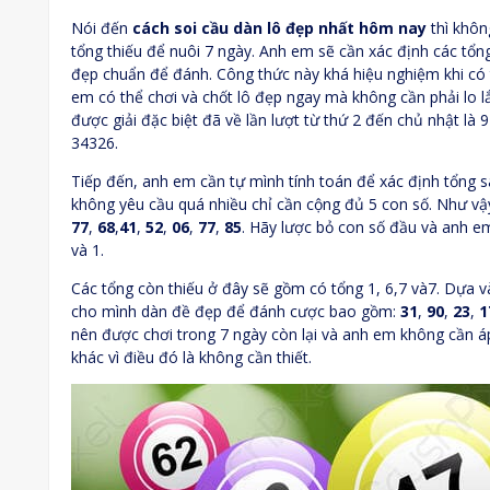
Nói đến
cách soi cầu dàn lô đẹp nhất hôm nay
thì khôn
tổng thiếu để nuôi 7 ngày. Anh em sẽ cần xác định các tổn
đẹp chuẩn để đánh. Công thức này khá hiệu nghiệm khi có 
em có thể chơi và chốt lô đẹp ngay mà không cần phải lo 
được giải đặc biệt đã về lần lượt từ thứ 2 đến chủ nhật là
34326.
Tiếp đến, anh em cần tự mình tính toán để xác định tổng s
không yêu cầu quá nhiều chỉ cần cộng đủ 5 con số. Như vậy
77
,
68
,
41
,
52
,
06
,
77
,
85
. Hãy lược bỏ con số đầu và anh em
và 1.
Các tổng còn thiếu ở đây sẽ gồm có tổng 1, 6,7 và7. Dựa v
cho mình dàn đề đẹp để đánh cược bao gồm:
31
,
90
,
23
,
1
nên được chơi trong 7 ngày còn lại và anh em không cần 
khác vì điều đó là không cần thiết.