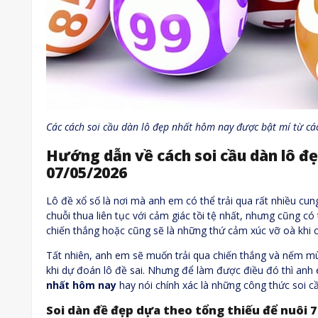
Các cách soi cầu dàn lô đẹp nhất hôm nay được bật mí từ các
Hướng dẫn về cách soi cầu dàn lô đ
07/05/2026
Lô đề xổ số là nơi mà anh em có thể trải qua rất nhiều cu
chuỗi thua liên tục với cảm giác tồi tệ nhất, nhưng cũng có 
chiến thắng hoặc cũng sẽ là những thứ cảm xúc vỡ oà khi 
Tất nhiên, anh em sẽ muốn trải qua chiến thắng và nếm mùi
khi dự đoán lô đề sai. Nhưng để làm được điều đó thì anh
nhất hôm nay
hay nói chính xác là những công thức soi c
Soi dàn đề đẹp dựa theo tổng thiếu để nuôi 