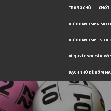
Skip
to
TRANG CHỦ
CHỐT 
content
DỰ ĐOÁN XSMN SIÊU
DỰ ĐOÁN XSMT SIÊU 
BÍ QUYẾT SOI CẦU XỔ
BẠCH THỦ ĐỀ HÔM NA