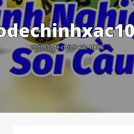
o
d
e
c
h
i
n
h
x
a
c
1
c
h
ố
t
s
ố
đ
ề
c
h
í
n
h
x
á
c
1
0
0
%