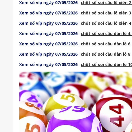
Xem số víp ngày 07/05/2026
:
chốt số soi cầu lô xiên 
Xem số víp ngày 07/05/2026
:
chốt số soi cầu lô xiên 
Xem số víp ngày 07/05/2026
:
chốt số soi cầu lô xiên 
Xem số víp ngày 07/05/2026
:
chốt số soi cầu dàn lô 
Xem số víp ngày 07/05/2026
:
chốt số soi cầu dàn lô 
Xem số víp ngày 07/05/2026
:
chốt số soi cầu dàn lô 
Xem số víp ngày 07/05/2026
:
chốt số soi cầu dàn lô 