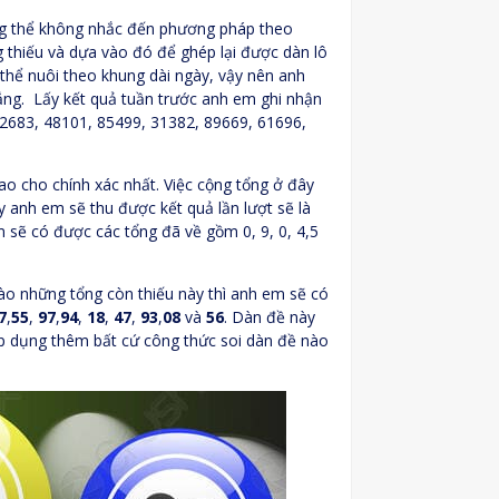
g thể không nhắc đến phương pháp theo
g thiếu và dựa vào đó để ghép lại được dàn lô
thể nuôi theo khung dài ngày, vậy nên anh
lắng. Lấy kết quả tuần trước anh em ghi nhận
 92683, 48101, 85499, 31382, 89669, 61696,
ao cho chính xác nhất. Việc cộng tổng ở đây
 anh em sẽ thu được kết quả lần lượt sẽ là
 sẽ có được các tổng đã về gồm 0, 9, 0, 4,5
ào những tổng còn thiếu này thì anh em sẽ có
7
,
55
,
97
,
94
,
18
,
47
,
93
,
08
và
56
. Dàn đề này
áp dụng thêm bất cứ công thức soi dàn đề nào