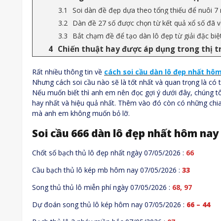
Soi dàn đề đẹp dựa theo tổng thiếu để nuôi 7
Dàn đề 27 số được chọn từ kết quả xổ số đã 
Bắt chạm đề để tạo dàn lô đẹp từ giải đặc bi
Chiến thuật hay được áp dụng trong thị t
Rất nhiều thông tin về
cách soi cầu dàn lô đẹp nhất hô
Nhưng cách soi cầu nào sẽ là tốt nhất và quan trọng là có
Nếu muốn biết thì anh em nên đọc gợi ý dưới đây, chúng t
hay nhất và hiệu quả nhất. Thêm vào đó còn có những chia 
mà anh em không muốn bỏ lỡ.
Soi cầu 666 dàn lô đẹp nhất hôm nay
Chốt số bạch thủ lô đẹp nhất ngày 07/05/2026 :
66
Cầu bạch thủ lô kép mb hôm nay 07/05/2026 :
33
Song thủ thủ lô miễn phí ngày 07/05/2026 :
68, 97
Dự đoán song thủ lô kép hôm nay 07/05/2026 :
66 – 44