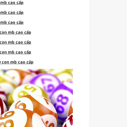
2 mb cao cấp
3 mb cao cấp
4 mb cao cấp
4 con mb cao cấp
6 con mb cao cấp
8 con mb cao cấp
10 con mb cao cấp