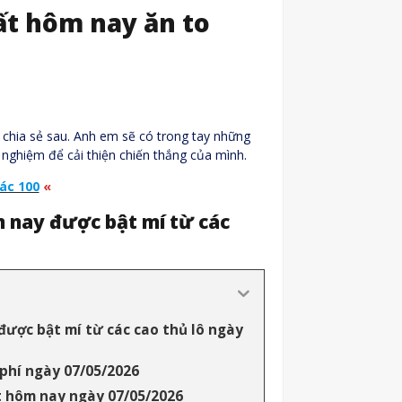
ất hôm nay ăn to
 chia sẻ sau. Anh em sẽ có trong tay những
 nghiệm để cải thiện chiến thắng của mình.
ác 100
«
m nay được bật mí từ các
được bật mí từ các cao thủ lô ngày
 phí ngày 07/05/2026
t hôm nay ngày 07/05/2026