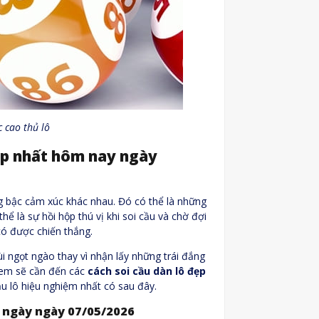
 cao thủ lô
ẹp nhất hôm nay ngày
ng bậc cảm xúc khác nhau. Đó có thể là những
thể là sự hồi hộp thú vị khi soi cầu và chờ đợi
có được chiến thắng.
 ngọt ngào thay vì nhận lấy những trái đắng
 em sẽ cần đến các
cách soi cầu dàn lô đẹp
ầu lô hiệu nghiệm nhất có sau đây.
7 ngày ngày 07/05/2026