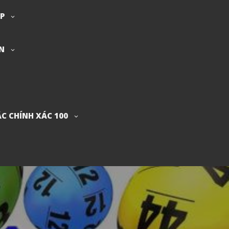
P
N
C CHÍNH XÁC 100