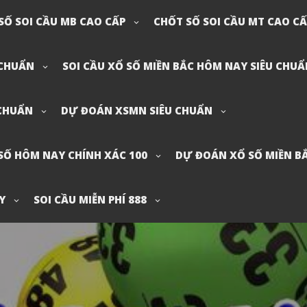
SỐ SOI CẦU MB CAO CẤP
CHỐT SỐ SOI CẦU MT CAO CẤ
 CHUẨN
SOI CẦU XỔ SỐ MIỀN BẮC HÔM NAY SIÊU CHUẨ
CHUẨN
DỰ ĐOÁN XSMN SIÊU CHUẨN
 SỐ HÔM NAY CHÍNH XÁC 100
DỰ ĐOÁN XỔ SỐ MIỀN BẮ
Y
SOI CẦU MIỄN PHÍ 888