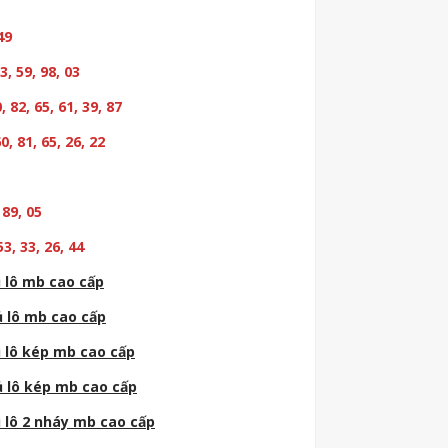
49
3, 59, 98, 03
, 82, 65, 61, 39, 87
60, 81, 65, 26, 22
 89, 05
53, 33, 26, 44
ủ lô mb cao cấp
ủ lô mb cao cấp
ủ lô kép mb cao cấp
ủ lô kép mb cao cấp
ủ lô 2 nháy mb cao cấp