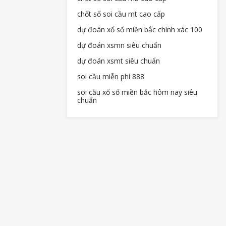
chốt số soi cầu mt cao cấp
dự đoán xổ số miền bắc chính xác 100
dự đoán xsmn siêu chuẩn
dự đoán xsmt siêu chuẩn
soi cầu miễn phí 888
soi cầu xổ số miền bắc hôm nay siêu
chuẩn