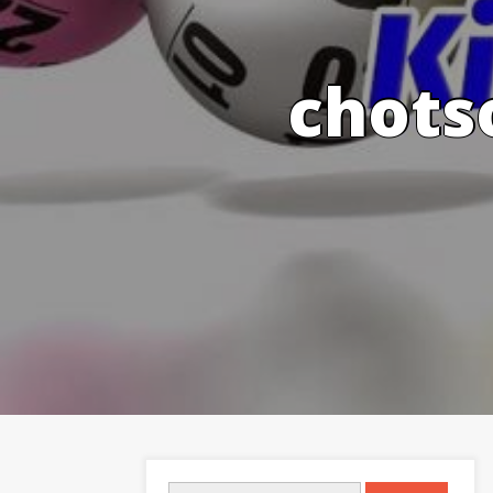
c
h
o
t
s