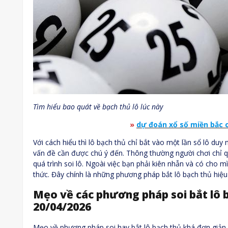
Tìm hiểu bao quát về bạch thủ lô lúc này
»
dự đoán xổ số miền bắc 
Với cách hiểu thì lô bạch thủ chỉ bắt vào một lần sổ lô duy 
vấn đề cần được chú ý đến. Thông thường người chơi chỉ 
quá trình soi lô. Ngoài việc bạn phải kiên nhẫn và có cho 
thức. Đây chính là những phương pháp bắt lô bạch thủ hiệu
Mẹo về các phương pháp soi bắt lô 
20/04/2026
Mẹo về phương pháp soi hay bắt lô bạch thủ khá đơn giản