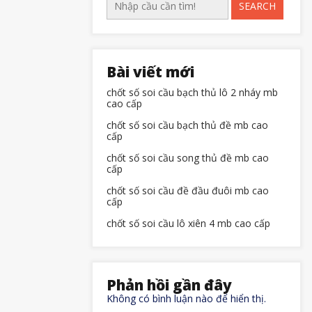
SEARCH
Bài viết mới
chốt số soi cầu bạch thủ lô 2 nháy mb
cao cấp
chốt số soi cầu bạch thủ đề mb cao
cấp
chốt số soi cầu song thủ đề mb cao
cấp
chốt số soi cầu đề đầu đuôi mb cao
cấp
chốt số soi cầu lô xiên 4 mb cao cấp
Phản hồi gần đây
Không có bình luận nào để hiển thị.