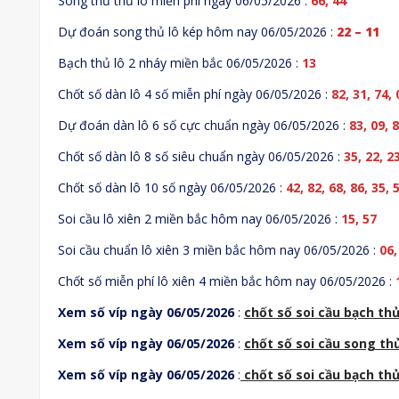
Song thủ thủ lô miễn phí ngày 06/05/2026 :
66, 44
Dự đoán song thủ lô kép hôm nay 06/05/2026 :
22 – 11
Bạch thủ lô 2 nháy miền bắc 06/05/2026 :
13
Chốt số dàn lô 4 số miễn phí ngày 06/05/2026 :
82, 31, 74, 
Dự đoán dàn lô 6 số cực chuẩn ngày 06/05/2026 :
83, 09, 8
Chốt số dàn lô 8 số siêu chuẩn ngày 06/05/2026 :
35, 22, 23
Chốt số dàn lô 10 số ngày 06/05/2026 :
42, 82, 68, 86, 35, 
Soi cầu lô xiên 2 miền bắc hôm nay 06/05/2026 :
15, 57
Soi cầu chuẩn lô xiên 3 miền bắc hôm nay 06/05/2026 :
06,
Chốt số miễn phí lô xiên 4 miền bắc hôm nay 06/05/2026 :
Xem số víp ngày 06/05/2026
:
chốt số soi cầu bạch th
Xem số víp ngày 06/05/2026
:
chốt số soi cầu song th
Xem số víp ngày 06/05/2026
:
chốt số soi cầu bạch th