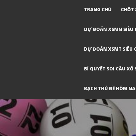
Skip
to
TRANG CHỦ
CHỐT 
content
DỰ ĐOÁN XSMN SIÊU
DỰ ĐOÁN XSMT SIÊU 
BÍ QUYẾT SOI CẦU XỔ
BẠCH THỦ ĐỀ HÔM NA