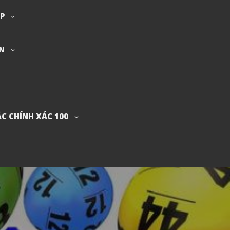
P
N
C CHÍNH XÁC 100