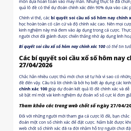
môn dựa hoàn toàn vào may mắn. Nhưng thực tế đã chứng 
quả lô đề có thể dự đoán chính xác đến 90% dựa vào các ph
Chính vì thế, các
bí quyết soi cầu xổ số hôm nay chính 
học hoàn toàn có căn cứ và độ chính xác cao. Nên mọi cượ
kinh nghiệm này mà đem vào áp dụng trong cá cược. Thực 
người chơi đã giành được chiến thắng nhờ áp dụng linh hoạ
Bí quyết soi cầu xổ số hôm nay chính xác 100
có thể tin tư
Các bí quyết soi cầu xổ số hôm nay 
27/04/2026
Chắc hẳn nhiều cược thủ mới chơi sẽ tự hỏi vì sao có nhữ
đề đến vậy. Câu trả lời chính là bởi họ biết áp dụng các kin
chính xác 100
giúp dự đoán kết quả lô đề chính xác và dễ
sẽ bật mí một vài kinh nghiệm dự đoán xổ số cực kì đơn giả
Tham khảo các trang web chốt số
ngày 27/04/2
Đối với những người mới tham gia cá cược lô đề, bạn chắc
đoán một con số chính xác để đặt cược. Nắm bắt được khó
web chốt số chính xác đã ra đời nhằm hỗ trợ người chơi đặ