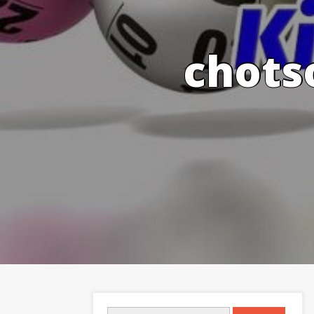
c
h
o
t
s