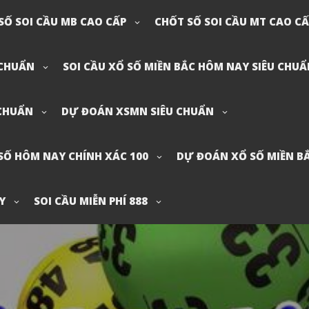
SỐ SOI CẦU MB CAO CẤP
CHỐT SỐ SOI CẦU MT CAO CẤ
 CHUẨN
SOI CẦU XỔ SỐ MIỀN BẮC HÔM NAY SIÊU CHUẨ
CHUẨN
DỰ ĐOÁN XSMN SIÊU CHUẨN
 SỐ HÔM NAY CHÍNH XÁC 100
DỰ ĐOÁN XỔ SỐ MIỀN BẮ
Y
SOI CẦU MIỄN PHÍ 888