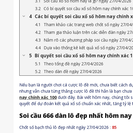
Soi cầu xổ số hôm nay là gì? ngày 27/04/2026
Có bí quyết soi cầu xổ số hôm nay chính xác 
Các bí quyết soi cầu xổ số hôm nay chính 
Tham khảo các trang web chốt số ngày 27/04
Tham gia thảo luận trên các diễn đàn ngày 27
Nắm rõ các phương pháp soi cầu ngày 27/04/
Dựa vào thống kê kết quả xổ số ngày 27/04/2
Bí quyết soi cầu xổ số hôm nay chính xác 1
Theo tổng đề ngày 27/04/2026
Theo dàn đề ngày 27/04/2026
Nếu bạn là người chơi cá cược lô đề mới, chưa biết cách dự
nhưng vẫn chưa từng thắng cược lô đề thì hẳn là bạn chưa
nay chính xác 100
dưới đây. Bài viết hôm nay, chúng tôi s
quyết để dự đoán kết quả xổ số chuẩn xác nhất, tăng tỷ lệ 
Soi cầu 666 dàn lô đẹp nhất hôm nay
Chốt số bạch thủ lô đẹp nhất ngày 27/04/2026 :
85