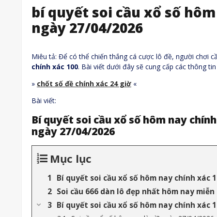
bí quyết soi cầu xổ số hôm
ngày 27/04/2026
Miêu tả: Để có thể chiến thắng cá cược lô đề, người chơi cầ
chính xác 100
. Bài viết dưới đây sẽ cung cấp các thông tin c
»
chốt số đề chính xác 24 giờ
«
Bài viết:
Bí quyết soi cầu xổ số hôm nay chính
ngày 27/04/2026
Mục lục
Bí quyết soi cầu xổ số hôm nay chính xác 
Soi cầu 666 dàn lô đẹp nhất hôm nay miễn
Bí quyết soi cầu xổ số hôm nay chính xác 1