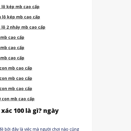
ủ lô kép mb cao cấp
ủ lô kép mb cao cấp
ủ lô 2 nháy mb cao cấp
2 mb cao cấp
3 mb cao cấp
4 mb cao cấp
4 con mb cao cấp
6 con mb cao cấp
8 con mb cao cấp
10 con mb cao cấp
 xác 100 là gì? ngày
đề bởi đây là việc mà người chơi nào cũng