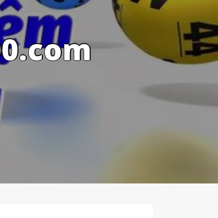
0
0
.
c
o
m