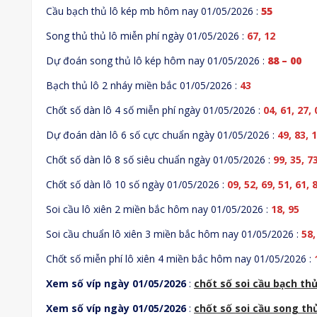
Cầu bạch thủ lô kép mb hôm nay 01/05/2026 :
55
Song thủ thủ lô miễn phí ngày 01/05/2026 :
67, 12
Dự đoán song thủ lô kép hôm nay 01/05/2026 :
88 – 00
Bạch thủ lô 2 nháy miền bắc 01/05/2026 :
43
Chốt số dàn lô 4 số miễn phí ngày 01/05/2026 :
04, 61, 27, 
Dự đoán dàn lô 6 số cực chuẩn ngày 01/05/2026 :
49, 83, 1
Chốt số dàn lô 8 số siêu chuẩn ngày 01/05/2026 :
99, 35, 73
Chốt số dàn lô 10 số ngày 01/05/2026 :
09, 52, 69, 51, 61, 
Soi cầu lô xiên 2 miền bắc hôm nay 01/05/2026 :
18, 95
Soi cầu chuẩn lô xiên 3 miền bắc hôm nay 01/05/2026 :
58,
Chốt số miễn phí lô xiên 4 miền bắc hôm nay 01/05/2026 :
Xem số víp ngày 01/05/2026
:
chốt số soi cầu bạch th
Xem số víp ngày 01/05/2026
:
chốt số soi cầu song th