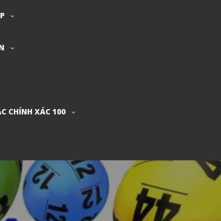
P
N
C CHÍNH XÁC 100