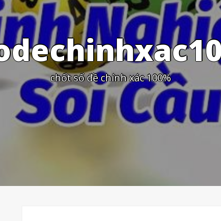
o
d
e
c
h
i
n
h
x
a
c
1
c
h
ố
t
s
ố
đ
ề
c
h
í
n
h
x
á
c
1
0
0
%