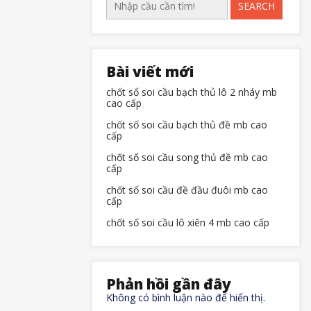
SEARCH
Bài viết mới
chốt số soi cầu bạch thủ lô 2 nháy mb
cao cấp
chốt số soi cầu bạch thủ đề mb cao
cấp
chốt số soi cầu song thủ đề mb cao
cấp
chốt số soi cầu đề đầu đuôi mb cao
cấp
chốt số soi cầu lô xiên 4 mb cao cấp
Phản hồi gần đây
Không có bình luận nào để hiển thị.