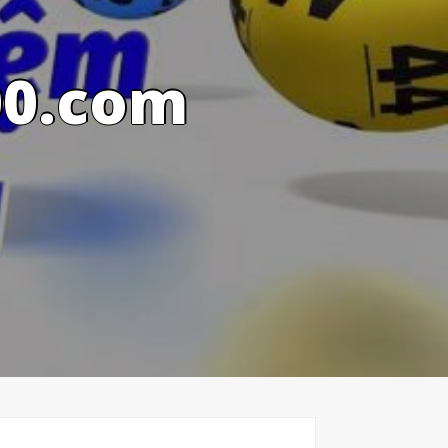
0
0
.
c
o
m