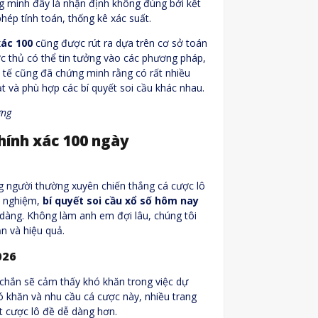
minh đây là nhận định không đúng bởi kết
ép tính toán, thống kê xác suất.
xác 100
cũng được rút ra dựa trên cơ sở toán
c thủ có thể tin tưởng vào các phương pháp,
tế cũng đã chứng minh rằng có rất nhiều
t và phù hợp các bí quyết soi cầu khác nhau.
ởng
chính xác 100 ngày
ng người thường xuyên chiến thắng cá cược lô
h nghiệm,
bí quyết soi cầu xổ số hôm nay
 dàng. Không làm anh em đợi lâu, chúng tôi
n và hiệu quả.
026
 chắn sẽ cảm thấy khó khăn trong việc dự
 khăn và nhu cầu cá cược này, nhiều trang
t cược lô đề dễ dàng hơn.