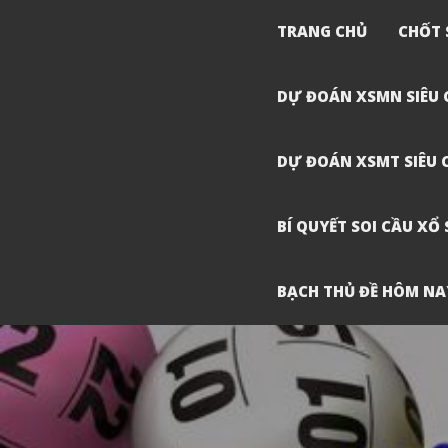
Skip
to
TRANG CHỦ
CHỐT 
content
DỰ ĐOÁN XSMN SIÊU
DỰ ĐOÁN XSMT SIÊU 
BÍ QUYẾT SOI CẦU XỔ
BẠCH THỦ ĐỀ HÔM NA