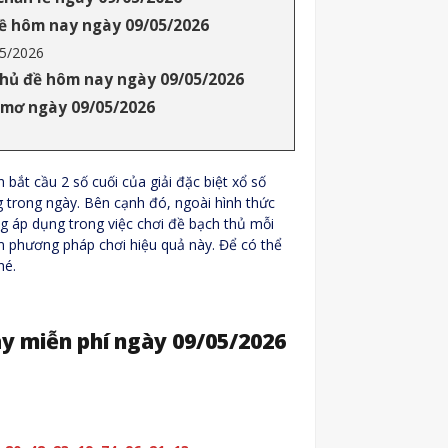
đề hôm nay ngày 09/05/2026
05/2026
 thủ đề hôm nay ngày 09/05/2026
 mơ ngày 09/05/2026
bắt cầu 2 số cuối của giải đặc biệt xổ số
 trong ngày. Bên cạnh đó, ngoài hình thức
ũng áp dụng trong việc chơi đề bạch thủ mỗi
m phương pháp chơi hiệu quả này. Để có thể
hé.
ay miễn phí ngày 09/05/2026