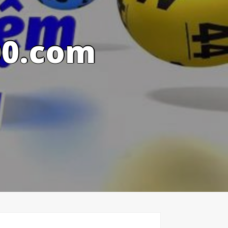
0
0
.
c
o
m