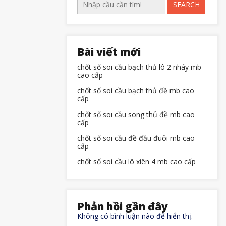
SEARCH
Bài viết mới
chốt số soi cầu bạch thủ lô 2 nháy mb
cao cấp
chốt số soi cầu bạch thủ đề mb cao
cấp
chốt số soi cầu song thủ đề mb cao
cấp
chốt số soi cầu đề đầu đuôi mb cao
cấp
chốt số soi cầu lô xiên 4 mb cao cấp
Phản hồi gần đây
Không có bình luận nào để hiển thị.