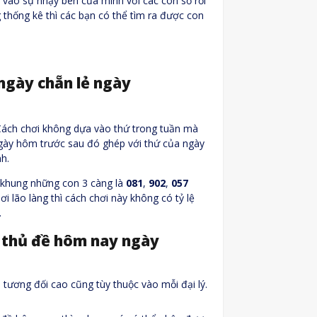
vào sự nhạy bén của mình với các con số rồi
thống kê thì các bạn có thể tìm ra được con
ngày chẵn lẻ ngày
. Cách chơi không dựa vào thứ trong tuần mà
 ngày hôm trước sau đó ghép với thứ của ngày
h.
khung những con 3 càng là
081
,
902
,
057
ơi lão làng thì cách chơi này không có tỷ lệ
.
h thủ đề hôm nay ngày
 tương đối cao cũng tùy thuộc vào mỗi đại lý.