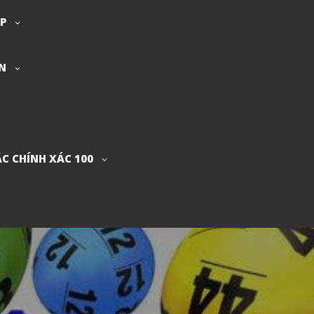
P
N
C CHÍNH XÁC 100