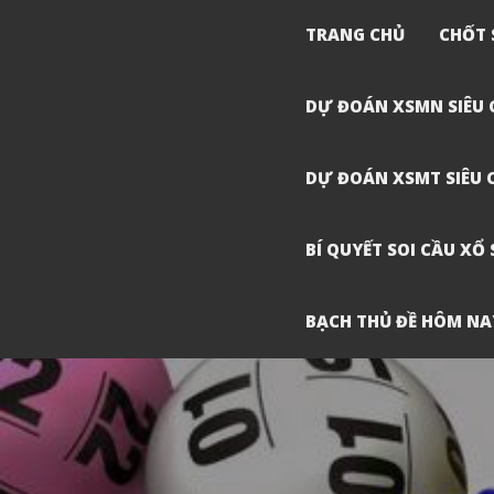
Skip
to
TRANG CHỦ
CHỐT 
content
DỰ ĐOÁN XSMN SIÊU
DỰ ĐOÁN XSMT SIÊU 
BÍ QUYẾT SOI CẦU XỔ
BẠCH THỦ ĐỀ HÔM NA