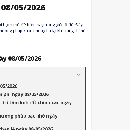
 08/05/2026
ới bạch thủ đề hôm nay trong giới lô đề. Đây
ương pháp khác nhưng bù lại khi trúng thì nó
gày 08/05/2026
/05/2026
n phí ngày 08/05/2026
 tố tâm linh rất chính xác ngày
phương pháp bạc nhớ ngày
hẵn lẻ ngày 08/05/2026