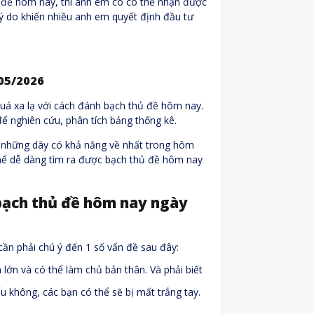
đề hôm nay, thì anh em có có thể nhận được
 lý do khiến nhiều anh em quyết định đầu tư
05/2026
quá xa lạ với cách đánh bạch thủ đề hôm nay.
để nghiên cứu, phân tích bảng thống kê.
a những dãy có khả năng về nhất trong hôm
ó thể dễ dàng tìm ra được bạch thủ đề hôm nay
 bạch thủ đề hôm nay ngày
ần phải chú ý đến 1 số vấn đề sau đây:
ớn và có thể làm chủ bản thân. Và phải biết
Nếu không, các bạn có thể sẽ bị mất trắng tay.