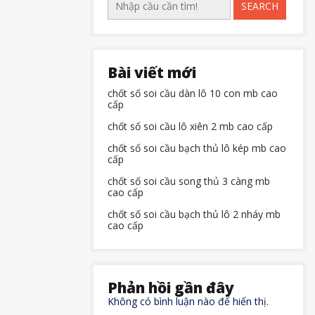
SEARCH
Bài viết mới
chốt số soi cầu dàn lô 10 con mb cao
cấp
chốt số soi cầu lô xiên 2 mb cao cấp
chốt số soi cầu bạch thủ lô kép mb cao
cấp
chốt số soi cầu song thủ 3 càng mb
cao cấp
chốt số soi cầu bạch thủ lô 2 nháy mb
cao cấp
Phản hồi gần đây
Không có bình luận nào để hiển thị.