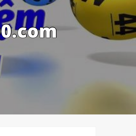
0
0
.
c
o
m