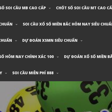
SỐ SOI CẦU MB CAO CẤP
CHỐT SỐ SOI CẦU MT CAO CẤ
 CHUẨN
SOI CẦU XỔ SỐ MIỀN BẮC HÔM NAY SIÊU CHUẨ
CHUẨN
DỰ ĐOÁN XSMN SIÊU CHUẨN
 SỐ HÔM NAY CHÍNH XÁC 100
DỰ ĐOÁN XỔ SỐ MIỀN BẮ
Y
SOI CẦU MIỄN PHÍ 888