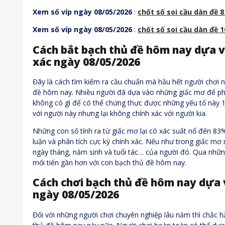
Xem số víp ngày 08/05/2026
:
chốt số soi cầu dàn đề 
Xem số víp ngày 08/05/2026
:
chốt số soi cầu dàn đề 
Cách bắt bạch thủ đề hôm nay dựa và
xác ngày 08/05/2026
Đây là cách tìm kiếm ra cầu chuẩn mà hầu hết người chơi 
đề hôm nay. Nhiều người đã dựa vào những giấc mơ để phâ
không có gì để có thể chứng thực được những yếu tố này 1
với người này nhưng lại không chính xác với người kia.
Những con số tính ra từ giấc mơ lại có xác suất nổ đến 83
luận và phân tích cực kỳ chính xác. Nếu như trong giấc mơ 
ngày tháng, năm sinh và tuổi tác… của người đó. Qua nhữn
mối tiến gần hơn với con bạch thủ đề hôm nay.
Cách chơi bạch thủ đề hôm nay dựa
ngày 08/05/2026
Đối với những người chơi chuyên nghiệp lâu năm thì chắc h