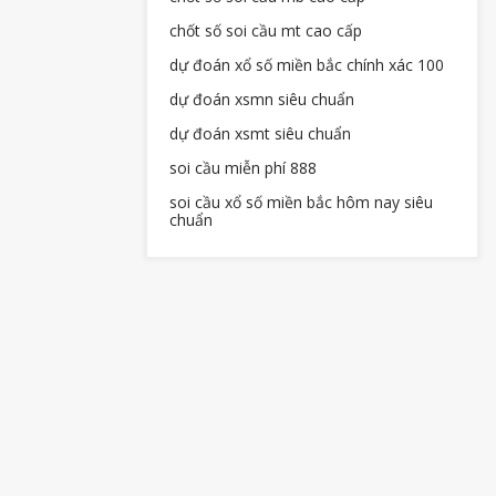
chốt số soi cầu mt cao cấp
dự đoán xổ số miền bắc chính xác 100
dự đoán xsmn siêu chuẩn
dự đoán xsmt siêu chuẩn
soi cầu miễn phí 888
soi cầu xổ số miền bắc hôm nay siêu
chuẩn