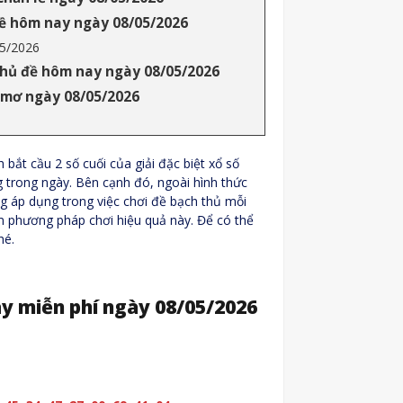
đề hôm nay ngày 08/05/2026
05/2026
 thủ đề hôm nay ngày 08/05/2026
 mơ ngày 08/05/2026
bắt cầu 2 số cuối của giải đặc biệt xổ số
 trong ngày. Bên cạnh đó, ngoài hình thức
ũng áp dụng trong việc chơi đề bạch thủ mỗi
m phương pháp chơi hiệu quả này. Để có thể
hé.
ay miễn phí ngày 08/05/2026