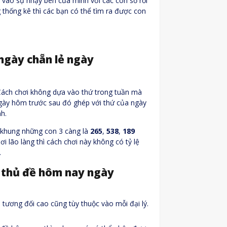
vào sự nhạy bén của mình với các con số rồi
thống kê thì các bạn có thể tìm ra được con
ngày chẵn lẻ ngày
. Cách chơi không dựa vào thứ trong tuần mà
 ngày hôm trước sau đó ghép với thứ của ngày
h.
khung những con 3 càng là
265
,
538
,
189
ơi lão làng thì cách chơi này không có tỷ lệ
.
h thủ đề hôm nay ngày
 tương đối cao cũng tùy thuộc vào mỗi đại lý.