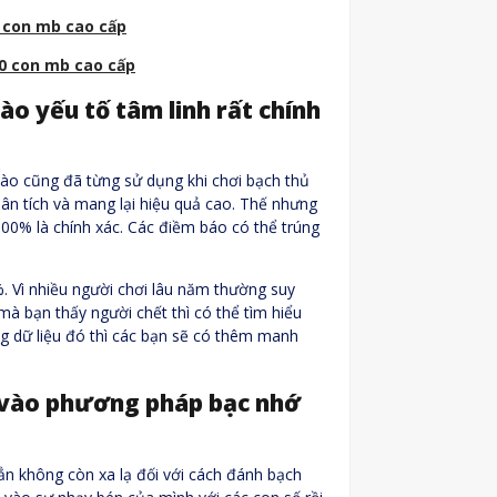
8 con mb cao cấp
10 con mb cao cấp
o yếu tố tâm linh rất chính
nào cũng đã từng sử dụng khi chơi bạch thủ
n tích và mang lại hiệu quả cao. Thế nhưng
00% là chính xác. Các điềm báo có thể trúng
%. Vì nhiều người chơi lâu năm thường suy
mà bạn thấy người chết thì có thể tìm hiểu
g dữ liệu đó thì các bạn sẽ có thêm manh
 vào phương pháp bạc nhớ
ẳn không còn xa lạ đối với cách đánh bạch