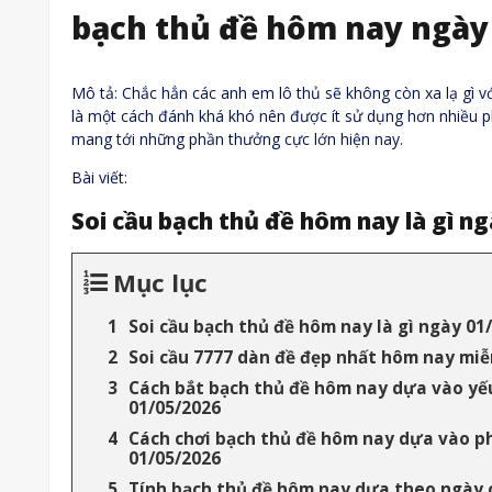
bạch thủ đề hôm nay ngày
Mô tả: Chắc hẳn các anh em lô thủ sẽ không còn xa lạ gì v
là một cách đánh khá khó nên được ít sử dụng hơn nhiều ph
mang tới những phần thưởng cực lớn hiện nay.
Bài viết:
Soi cầu bạch thủ đề hôm nay là gì n
Mục lục
Soi cầu bạch thủ đề hôm nay là gì ngày 01
Soi cầu 7777 dàn đề đẹp nhất hôm nay miễ
Cách bắt bạch thủ đề hôm nay dựa vào yếu
01/05/2026
Cách chơi bạch thủ đề hôm nay dựa vào 
01/05/2026
Tính bạch thủ đề hôm nay dựa theo ngày c