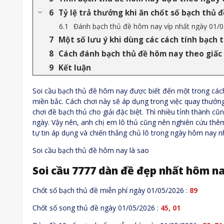
Tỷ lệ trả thưởng khi ăn chốt số bạch thủ 
Đánh bạch thủ đề hôm nay víp nhất ngày 01/
Một số lưu ý khi dùng các cách tính bạch
Cách đánh bạch thủ đề hôm nay theo giấc
Kết luận
Soi cầu bạch thủ đề hôm nay được biết đến một trong cách 
miền bắc. Cách chơi này sẽ áp dụng trong việc quay thưởng
chơi đề bạch thủ cho giải đặc biệt. Thì nhiều tỉnh thành c
ngày. Vậy nên, anh chị em lô thủ cũng nên nghiên cứu thê
tự tin áp dụng và chiến thắng chủ lô trong ngày hôm nay n
Soi cầu bạch thủ đề hôm nay là sao
Soi cầu 7777 dàn đề đẹp nhất hôm n
Chốt số bạch thủ đề miễn phí ngày 01/05/2026 :
89
Chốt số song thủ đề ngày 01/05/2026 :
45, 01