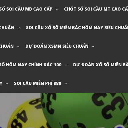
SỐ SOI CẦU MB CAO CẤP
CHỐT SỐ SOI CẦU MT CAO CẤ
 CHUẨN
SOI CẦU XỔ SỐ MIỀN BẮC HÔM NAY SIÊU CHUẨ
CHUẨN
DỰ ĐOÁN XSMN SIÊU CHUẨN
 SỐ HÔM NAY CHÍNH XÁC 100
DỰ ĐOÁN XỔ SỐ MIỀN BẮ
Y
SOI CẦU MIỄN PHÍ 888