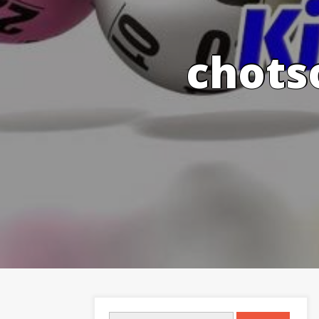
c
h
o
t
s