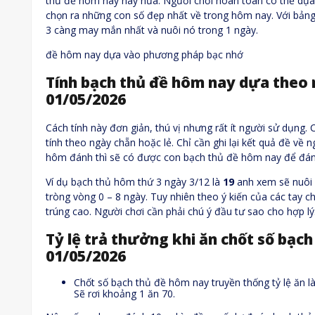
thủ đề hôm nay này nữa. Người chơi hoàn toàn có thể dựa 
chọn ra những con số đẹp nhất về trong hôm nay. Với bảng 
3 càng may mắn nhất và nuôi nó trong 1 ngày.
đề hôm nay dựa vào phương pháp bạc nhớ
Tính bạch thủ đề hôm nay dựa theo 
01/05/2026
Cách tính này đơn giản, thú vị nhưng rất ít người sử dụng
tính theo ngày chẵn hoặc lẻ. Chỉ cần ghi lại kết quả đề về
hôm đánh thì sẽ có được con bạch thủ đề hôm nay để đán
Ví dụ bạch thủ hôm thứ 3 ngày 3/12 là
19
anh xem sẽ nuôi 
tròng vòng 0 – 8 ngày. Tuy nhiên theo ý kiến của các tay ch
trúng cao. Người chơi cần phải chú ý đầu tư sao cho hợp lý
Tỷ lệ trả thưởng khi ăn chốt số bạc
01/05/2026
Chốt số bạch thủ đề hôm nay truyền thống tỷ lệ ăn là
Sẽ rơi khoảng 1 ăn 70.