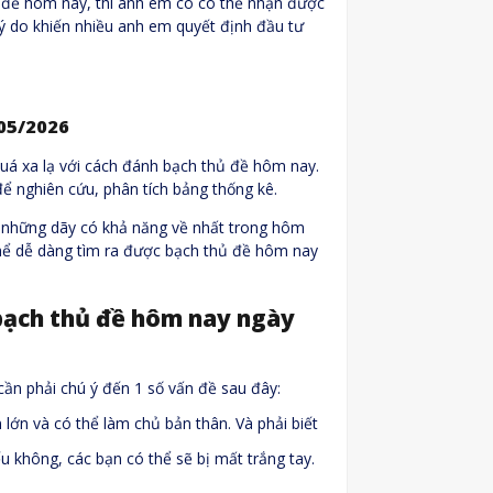
đề hôm nay, thì anh em có có thể nhận được
 lý do khiến nhiều anh em quyết định đầu tư
05/2026
quá xa lạ với cách đánh bạch thủ đề hôm nay.
để nghiên cứu, phân tích bảng thống kê.
a những dãy có khả năng về nhất trong hôm
ó thể dễ dàng tìm ra được bạch thủ đề hôm nay
 bạch thủ đề hôm nay ngày
ần phải chú ý đến 1 số vấn đề sau đây:
ớn và có thể làm chủ bản thân. Và phải biết
Nếu không, các bạn có thể sẽ bị mất trắng tay.