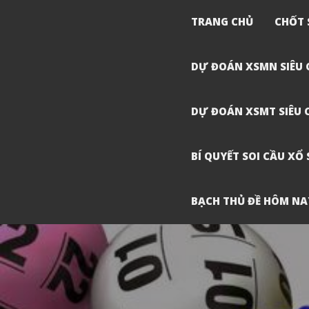
Skip
to
TRANG CHỦ
CHỐT 
content
DỰ ĐOÁN XSMN SIÊU
DỰ ĐOÁN XSMT SIÊU 
BÍ QUYẾT SOI CẦU XỔ
BẠCH THỦ ĐỀ HÔM NA