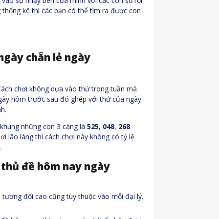
vào sự nhạy bén của mình với các con số rồi
thống kê thì các bạn có thể tìm ra được con
ngày chẵn lẻ ngày
. Cách chơi không dựa vào thứ trong tuần mà
 ngày hôm trước sau đó ghép với thứ của ngày
h.
khung những con 3 càng là
525
,
048
,
268
ơi lão làng thì cách chơi này không có tỷ lệ
.
h thủ đề hôm nay ngày
 tương đối cao cũng tùy thuộc vào mỗi đại lý.