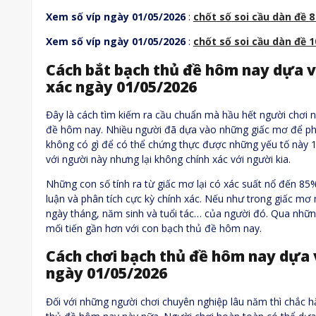
Xem số víp ngày 01/05/2026
:
chốt số soi cầu dàn đề 
Xem số víp ngày 01/05/2026
:
chốt số soi cầu dàn đề 
Cách bắt bạch thủ đề hôm nay dựa và
xác ngày 01/05/2026
Đây là cách tìm kiếm ra cầu chuẩn mà hầu hết người chơi 
đề hôm nay. Nhiều người đã dựa vào những giấc mơ để phâ
không có gì để có thể chứng thực được những yếu tố này 1
với người này nhưng lại không chính xác với người kia.
Những con số tính ra từ giấc mơ lại có xác suất nổ đến 85
luận và phân tích cực kỳ chính xác. Nếu như trong giấc mơ 
ngày tháng, năm sinh và tuổi tác… của người đó. Qua nhữn
mối tiến gần hơn với con bạch thủ đề hôm nay.
Cách chơi bạch thủ đề hôm nay dựa
ngày 01/05/2026
Đối với những người chơi chuyên nghiệp lâu năm thì chắc h