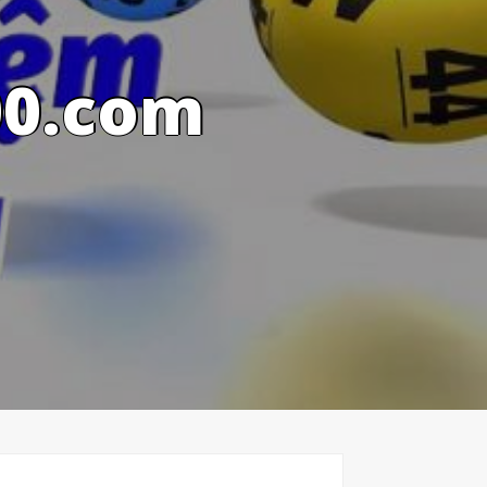
0
0
.
c
o
m